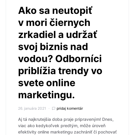
Ako sa neutopiť
v mori čiernych
zrkadiel a udržať
svoj biznis nad
vodou? Odborníci
priblížia trendy vo
svete online
marketingu.
26. januára 2021
pridaj komentár
Aj tá najkrutejšia doba praje pripraveným! Dnes,
viac ako kedykoľvek predtým, môže úroveň
efektivity online marketingu zachrániť či pochovať