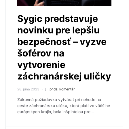
Sygic predstavuje
novinku pre lepšiu
bezpečnosť – vyzve
šoférov na
vytvorenie
záchranárskej uličky
28. júna 2023
pridaj komentár
Zákonná požiadavka vytvárať pri nehode na
ceste záchranársku uličku, ktorá platí vo väčšine
európskych krajín, bola inšpiráciou pre…