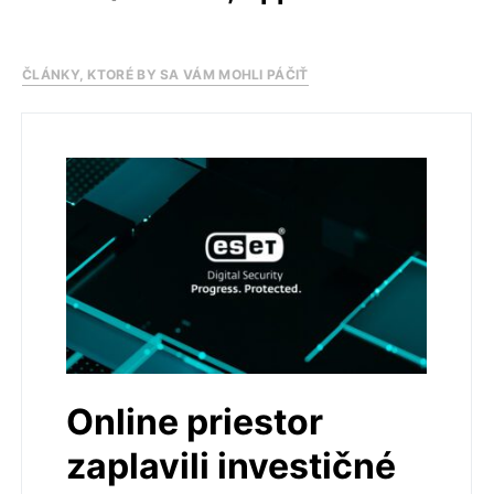
ČLÁNKY, KTORÉ BY SA VÁM MOHLI PÁČIŤ
Online priestor
zaplavili investičné