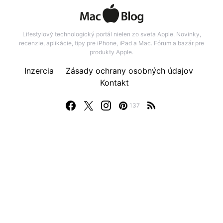
Lifestylový technologický portál nielen zo sveta Apple. Novinky,
recenzie, aplikácie, tipy pre iPhone, iPad a Mac. Fórum a bazár pre
produkty Apple.
Inzercia
Zásady ochrany osobných údajov
Kontakt
137