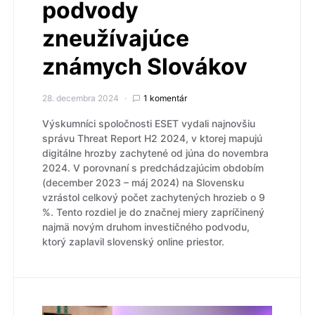
podvody
zneužívajúce
známych Slovákov
28. decembra 2024
1 komentár
Výskumníci spoločnosti ESET vydali najnovšiu
správu Threat Report H2 2024, v ktorej mapujú
digitálne hrozby zachytené od júna do novembra
2024. V porovnaní s predchádzajúcim obdobím
(december 2023 – máj 2024) na Slovensku
vzrástol celkový počet zachytených hrozieb o 9
%. Tento rozdiel je do značnej miery zapríčinený
najmä novým druhom investičného podvodu,
ktorý zaplavil slovenský online priestor.