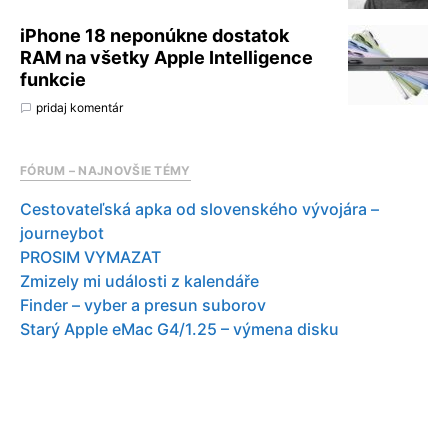
iPhone 18 neponúkne dostatok
RAM na všetky Apple Intelligence
funkcie
pridaj komentár
FÓRUM – NAJNOVŠIE TÉMY
Cestovateľská apka od slovenského vývojára –
journeybot
PROSIM VYMAZAT
Zmizely mi události z kalendáře
Finder – vyber a presun suborov
Starý Apple eMac G4/1.25 – výmena disku