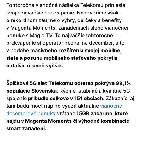
Tohtoročná vianočná nádielka Telekomu priniesla
svoje najväčšie prekvapenie. Nehovoríme však
o rekordnom záujme o výhry, darčeky a benefity
v Magenta Moments, zariadeniach alebo vianočnej
ponuke s Magio TV. To najväčšie tohtoročné
prekvapenie si operátor nechal na december, a to
v podobe
masívneho rozšírenia svojej mobilnej
siete a posunu mobilného sieťového pokrytia
o ďalšiu úroveň vyššie.
Špičková 5G sieť Telekomu odteraz pokrýva 99,1%
populácie Slovenska.
Rýchle, stabilné a kvalitné 5G
spojenie
pribudlo celkovo v 151 obciach
. Zákazníci aj
tam budú môcť naplno využiť aktuálne
vianočné
decembrové ponuky
vrátane
15GB zadarmo, ktoré
nájdu v Magenta Moments či výhodné kombinácie
smart zariadení.