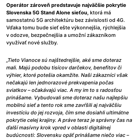
Operátor zároveň predstavuje najväčšie pokrytie
Slovenska 5G Stand Alone sieťou,
ktorá má
samostatnú 5G architektúru bez závislosti od 4G.
Vďaka tomu bude sieť ešte výkonnejšia, rýchlejšia
v odozve, bezpečnejšia a umožní zákazníkom
využívať nové služby.
„Tieto Vianoce sú najštedrejšie, aké sme doteraz
mali. Majú podobu tisícov darčekov, benefitov či
výhier, ktoré potešia okamžite. Naši zákazníci však
nečakajú len jednorazové prekvapenia počas
sviatkov – očakávajú viac. A my im to s radosťou
prinášame. Vybudovali sme doteraz našu najlepšiu
mobilnú sieť a tento rok sme zavŕšili aj najväčšiu
investíciu do jej rozvoja, čím sme dosiahli ultimátne
pokrytie celej krajiny. A práve teraz je správny čas na
ďalší masívny krok vpred v oblasti digitálnej
budúcnosti: Slovensku opäť prinášame niečo viac –