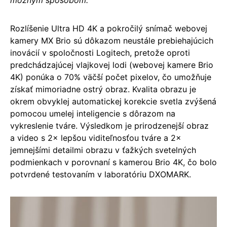
možným spôsobom.“
Rozlíšenie Ultra HD 4K a pokročilý snímač webovej
kamery MX Brio sú dôkazom neustále prebiehajúcich
inovácií v spoločnosti Logitech, pretože oproti
predchádzajúcej vlajkovej lodi (webovej kamere Brio
4K) ponúka o 70% väčší počet pixelov, čo umožňuje
získať mimoriadne ostrý obraz. Kvalita obrazu je
okrem obvyklej automatickej korekcie svetla zvýšená
pomocou umelej inteligencie s dôrazom na
vykreslenie tváre. Výsledkom je prirodzenejší obraz
a video s 2× lepšou viditeľnosťou tváre a 2×
jemnejšími detailmi obrazu v ťažkých svetelných
podmienkach v porovnaní s kamerou Brio 4K, čo bolo
potvrdené testovaním v laboratóriu DXOMARK.