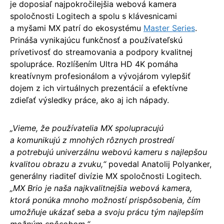
je doposiaľ najpokročilejšia webová kamera
spoločnosti Logitech a spolu s klávesnicami
a myšami MX patrí do ekosystému
Master Series
.
Prináša vynikajúcu funkčnosť a používateľskú
prívetivosť do streamovania a podpory kvalitnej
spolupráce. Rozlíšením Ultra HD 4K pomáha
kreatívnym profesionálom a vývojárom vylepšiť
dojem z ich virtuálnych prezentácií a efektívne
zdieľať výsledky práce, ako aj ich nápady.
„Vieme, že používatelia MX spolupracujú
a komunikujú z mnohých rôznych prostredí
a potrebujú univerzálnu webovú kameru s najlepšou
kvalitou obrazu a zvuku,“
povedal Anatolij Polyanker,
generálny riaditeľ divízie MX spoločnosti Logitech.
„MX Brio je naša najkvalitnejšia webová kamera,
ktorá ponúka mnoho možností prispôsobenia, čím
umožňuje ukázať seba a svoju prácu tým najlepším