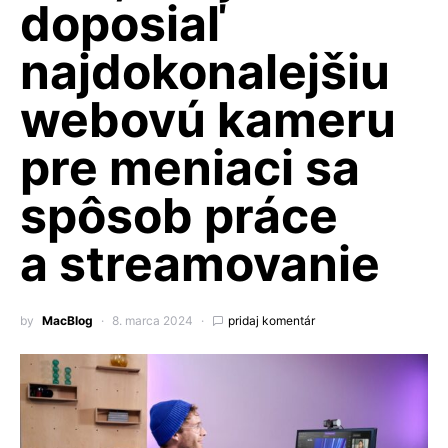
doposiaľ
najdokonalejšiu
webovú kameru
pre meniaci sa
spôsob práce
a streamovanie
by
MacBlog
8. marca 2024
pridaj komentár