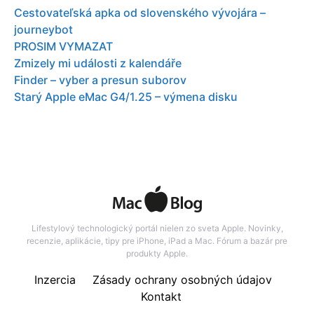
Cestovateľská apka od slovenského vývojára –
journeybot
PROSIM VYMAZAT
Zmizely mi události z kalendáře
Finder – vyber a presun suborov
Starý Apple eMac G4/1.25 – výmena disku
Lifestylový technologický portál nielen zo sveta Apple. Novinky,
recenzie, aplikácie, tipy pre iPhone, iPad a Mac. Fórum a bazár pre
produkty Apple.
Inzercia
Zásady ochrany osobných údajov
Kontakt