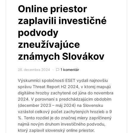
Online priestor
zaplavili investičné
podvody
zneužívajúce
známych Slovákov
28. decembra 2024
1 komentár
Výskumníci spoločnosti ESET vydali najnovšiu
správu Threat Report H2 2024, v ktorej mapujú
digitálne hrozby zachytené od júna do novembra
2024. V porovnaní s predchádzajúcim obdobím
(december 2023 – máj 2024) na Slovensku
vzrástol celkový počet zachytených hrozieb o 9
%. Tento rozdiel je do značnej miery zapríčinený
najmä novým druhom investičného podvodu,
ktorý zaplavil slovenský online priestor.