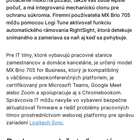
potlačenie hluku na pozadí, takže vás bude lepšie
počuť, a má integrovanú mechanickú clonu pre
ochranu súkromia. Firemní používatelia MX Brio 705
môžu pomocou Logi Tune aktivovať funkciu
automatického rámovania RightSight, ktorá detekuje
snímaného a zameriava sa naň aj keď sa pohybuje.
Pre IT tímy, ktoré vybavujú pracovné stanice
zamestnancov a domáce kancelárie, je určený model
MX Brio 705 for Business, ktorý je kompatibilný
s väčšinou videokonferenčných platforiem, je
certifikovaný pre Microsoft Teams, Google Meet
alebo Zoom a spolupracuje aj s Chromebookom.
Správcovia IT môžu navyše vo vybavení bezpečne
aktualizovať firmware a riešiť problémy pracovných
tímov prostredníctvom webovej platformy pre správu
zariadení
Logitech Sync
.