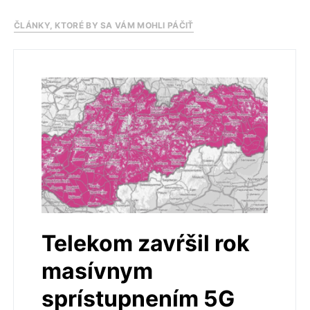
ČLÁNKY, KTORÉ BY SA VÁM MOHLI PÁČIŤ
Telekom zavŕšil rok
masívnym
sprístupnením 5G