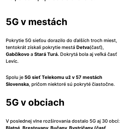
5G v mestách
Pokrytie 5G sieťou dorazilo do ďalších troch miest,
tentokrát získali pokrytie mestá
Detva
(časť),
Gabčíkovo
a
Stará Turá.
Dokrytá bola aj veľká časť
Levíc.
Spolu je
5G sieť Telekomu už v 57 mestách
Slovenska
, pričom niektoré sú pokryté čiastočne.
5G v obciach
V poslednej vlne rozširovania dostalo 5G aj 30 obcí:
Blatné, Brestovany, Bučany, Bystričany (časť