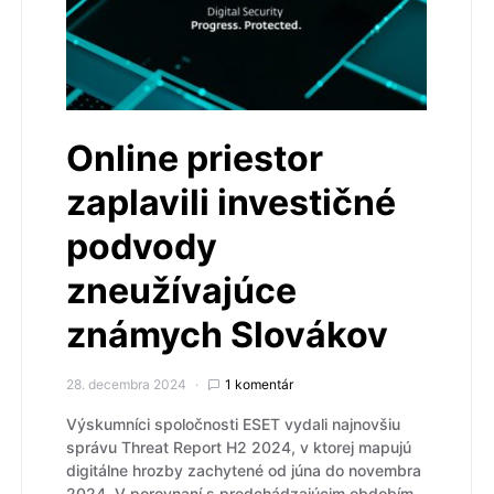
Online priestor
zaplavili investičné
podvody
zneužívajúce
známych Slovákov
28. decembra 2024
1 komentár
Výskumníci spoločnosti ESET vydali najnovšiu
správu Threat Report H2 2024, v ktorej mapujú
digitálne hrozby zachytené od júna do novembra
2024. V porovnaní s predchádzajúcim obdobím