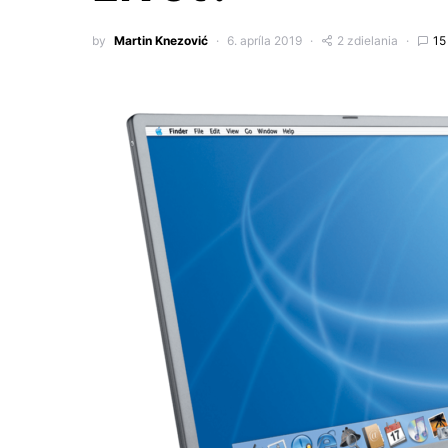
by
Martin Knezović
6. apríla 2019
2 zdielania
15