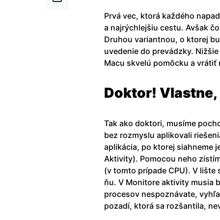
Prvá vec, ktorá každého napadn
a najrýchlejšiu cestu. Avšak č
Druhou variantnou, o ktorej b
uvedenie do prevádzky. Nižšie 
Macu skvelú pomôcku a vrátiť 
Doktor! Vlastne,
Tak ako doktori, musíme poch
bez rozmyslu aplikovali riešen
aplikácia, po ktorej siahneme j
Aktivity). Pomocou neho zistím
(v tomto prípade CPU). V lište
ňu. V Monitore aktivity musia 
procesov nespoznávate, vyhľa
pozadí, ktorá sa rozšantila, n