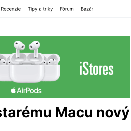
Recenzie
Tipy a triky
Fórum
Bazár
starému Macu nový