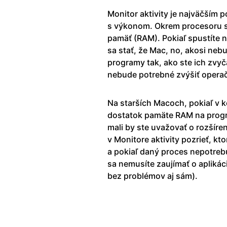
Monitor aktivity je najväčším 
s výkonom. Okrem procesoru si
pamäť (RAM). Pokiaľ spustíte 
sa stať, že Mac, no, akosi neb
programy tak, ako ste ich zvyč
nebude potrebné zvýšiť opera
Na starších Macoch, pokiaľ v 
dostatok pamäte RAM na program
mali by ste uvažovať o rozšíre
v Monitore aktivity pozrieť, k
a pokiaľ daný proces nepotrebu
sa nemusíte zaujímať o aplikác
bez problémov aj sám).