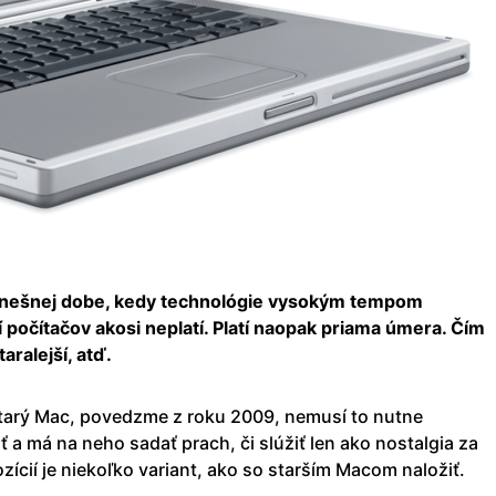
v dnešnej dobe, kedy technológie vysokým tempom
í počítačov akosi neplatí. Platí naopak priama úmera. Čím
taralejší, atď.
starý Mac, povedzme z roku 2009, nemusí to nutne
 a má na neho sadať prach, či slúžiť len ako nostalgia za
zícií je niekoľko variant, ako so starším Macom naložiť.