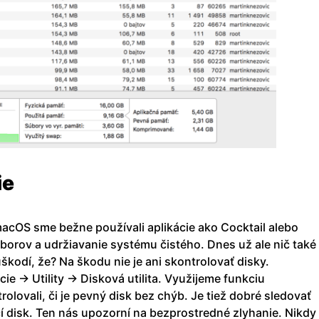
ie
acOS sme bežne používali aplikácie ako Cocktail alebo
borov a udržiavanie systému čistého. Dnes už ale nič také
euškodí, že? Na škodu nie je ani skontrolovať disky.
ie -> Utility -> Disková utilita. Využijeme funkciu
olovali, či je pevný disk bez chýb. Je tiež dobré sledovať
í disk. Ten nás upozorní na bezprostredné zlyhanie. Nikdy