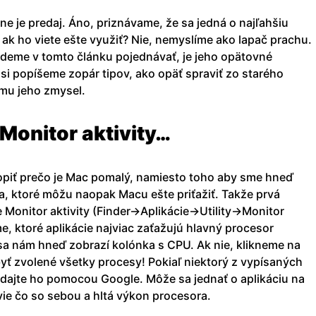
e je predaj. Áno, priznávame, že sa jedná o najľahšiu
o ak ho viete ešte využiť? Nie, nemyslíme ako lapač prachu.
udeme v tomto článku pojednávať, je jeho opätovné
si popíšeme zopár tipov, ako opäť spraviť zo starého
mu jeho zmysel.
 Monitor aktivity…
opiť prečo je Mac pomalý, namiesto toho aby sme hneď
ia, ktoré môžu naopak Macu ešte priťažiť. Takže prvá
e Monitor aktivity (Finder->Aplikácie->Utility->Monitor
e, ktoré aplikácie najviac zaťažujú hlavný procesor
 sa nám hneď zobrazí kolónka s CPU. Ak nie, klikneme na
byť zvolené všetky procesy! Pokiaľ niektorý z vypísaných
dajte ho pomocou Google. Môže sa jednať o aplikáciu na
evie čo so sebou a hltá výkon procesora.