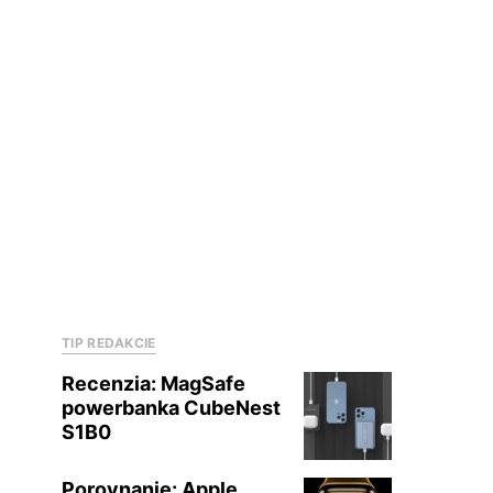
TIP REDAKCIE
Recenzia: MagSafe
powerbanka CubeNest
S1B0
Porovnanie: Apple