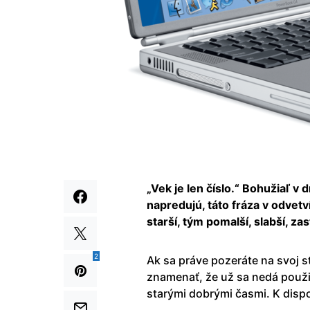
„Vek je len číslo.“ Bohužiaľ 
napredujú, táto fráza v odvetv
starší, tým pomalší, slabší, zas
2
Ak sa práve pozeráte na svoj 
znamenať, že už sa nedá použiť
starými dobrými časmi. K dispo