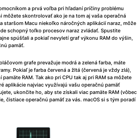
pomocníkom a prvá voľba pri hľadaní príčiny problému
 môžete skontrolovať ako je na tom aj vaša operačná
na staršom Macu niekoľko náročných aplikácií naraz, môže
ude schopný toľko procesov naraz zvládať. Spustite
ajne spúšťali a pokiaľ nevyletí graf výkonu RAM do výšin,
čnú pamäť.
koláčovom grafe prevažuje modrá a zelená farba, máte
y. Pokiaľ je farba červená a žltá (červená je vždy zlá),
ní pamäte RAM. Tak ako pri CPU tak aj pri RAM sa môžete
toré aplikácie najviac využívajú vašu operačnú pamäť
jete, ukončite ho, aby ste získali viac pamäte RAM (vôbec
ie, čistiace operačnú pamäť za vás. macOS si s tým poradí