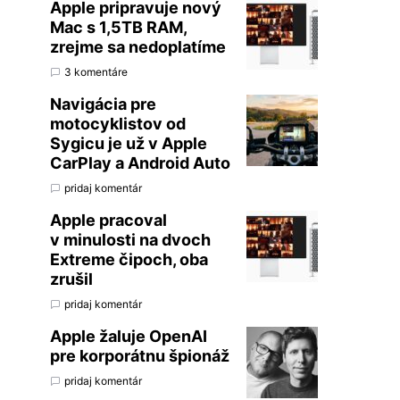
Apple pripravuje nový
Mac s 1,5TB RAM,
zrejme sa nedoplatíme
3 komentáre
Navigácia pre
motocyklistov od
Sygicu je už v Apple
CarPlay a Android Auto
pridaj komentár
Apple pracoval
v minulosti na dvoch
Extreme čipoch, oba
zrušil
pridaj komentár
Apple žaluje OpenAI
pre korporátnu špionáž
pridaj komentár