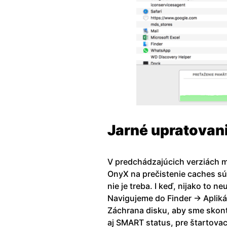
Jarné upratovan
V predchádzajúcich verziách m
OnyX na prečistenie caches sú
nie je treba. I keď, nijako to n
Navigujeme do Finder -> Aplikác
Záchrana disku, aby sme skontr
aj SMART status, pre štartovac