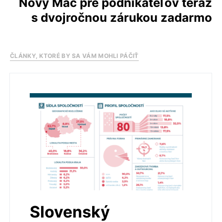
Nový Mac pre podnikateľov teraz
s dvojročnou zárukou zadarmo
ČLÁNKY, KTORÉ BY SA VÁM MOHLI PÁČIŤ
Slovenský