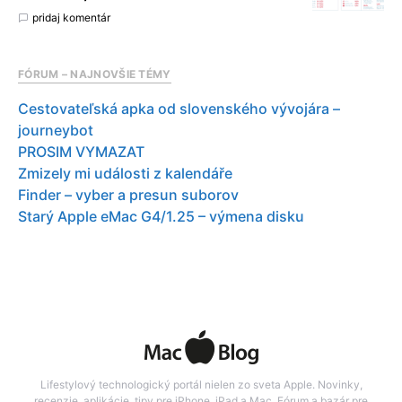
pridaj komentár
FÓRUM – NAJNOVŠIE TÉMY
Cestovateľská apka od slovenského vývojára –
journeybot
PROSIM VYMAZAT
Zmizely mi události z kalendáře
Finder – vyber a presun suborov
Starý Apple eMac G4/1.25 – výmena disku
Lifestylový technologický portál nielen zo sveta Apple. Novinky,
recenzie, aplikácie, tipy pre iPhone, iPad a Mac. Fórum a bazár pre