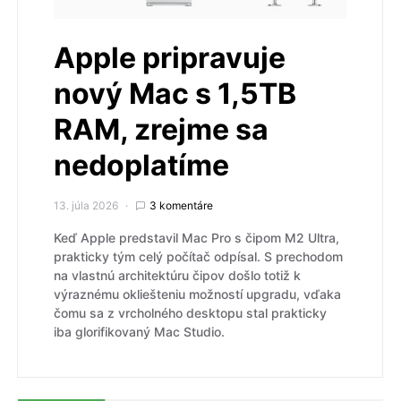
Apple pripravuje
nový Mac s 1,5TB
RAM, zrejme sa
nedoplatíme
13. júla 2026
3 komentáre
Keď Apple predstavil Mac Pro s čipom M2 Ultra,
prakticky tým celý počítač odpísal. S prechodom
na vlastnú architektúru čipov došlo totiž k
výraznému okliešteniu možností upgradu, vďaka
čomu sa z vrcholného desktopu stal prakticky
iba glorifikovaný Mac Studio.