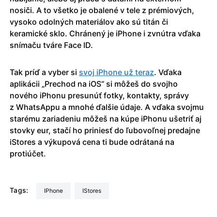
nosiči. A to všetko je obalené v tele z prémiových,
vysoko odolných materiálov ako sú titán či
keramické sklo. Chránený je iPhone i zvnútra vďaka
snímaču tváre Face ID.
Tak príď a vyber si
svoj iPhone už teraz
. Vďaka
aplikácii „Prechod na iOS“ si môžeš do svojho
nového iPhonu presunúť fotky, kontakty, správy
z WhatsAppu a mnohé ďalšie údaje. A vďaka svojmu
starému zariadeniu môžeš na kúpe iPhonu ušetriť aj
stovky eur, stačí ho priniesť do ľubovoľnej predajne
iStores a výkupová cena ti bude odrátaná na
protiúčet.
Tags:
iPhone
iStores