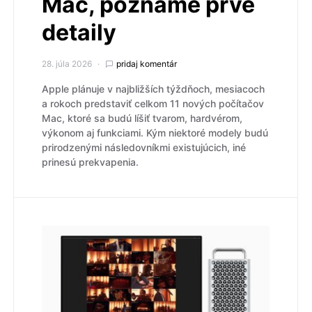
Mac, poznáme prvé
detaily
28. júla 2026
pridaj komentár
Apple plánuje v najbližších týždňoch, mesiacoch
a rokoch predstaviť celkom 11 nových počítačov
Mac, ktoré sa budú líšiť tvarom, hardvérom,
výkonom aj funkciami. Kým niektoré modely budú
prirodzenými následovníkmi existujúcich, iné
prinesú prekvapenia.