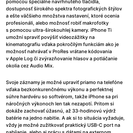
pomocou špeciálne navrhnutého tlačidla,
dostupnosť širokého spektra fotografických štýlov
a ešte väčšieho množstva nastavení, ktoré ocenia
profesionáli, alebo možnosť robiť makrofotky
s pomocou ultra-širokouhlej kamery. iPhone Ti
umožní spraviť povýšiť videozážitky na
kinematografiu vďaka pokročilým funkciám ako je
možnosť nahrávať v ProRes vrátane kódovania
v Apple Log či zvýrazňovanie hlasov a potláčanie
okolia cez Audio Mix.
Svoje záznamy je možné upraviť priamo na telefóne
vďaka bezkonkurenčnému výkonu a perfektnej
súhre hardvéru so softvérom, takže iPhone sa pri
náročných výkonoch len tak nezapotí. Pritom si
dokáže zachovať úžasnú, až 33-hodinovú výdrž
batérie na jedno nabitie. A ak si to situácia vyžaduje,
vždy je možné zužitkovať praktický USB-C port na
nabíjanie, alebo aj prácu s dátami na externom