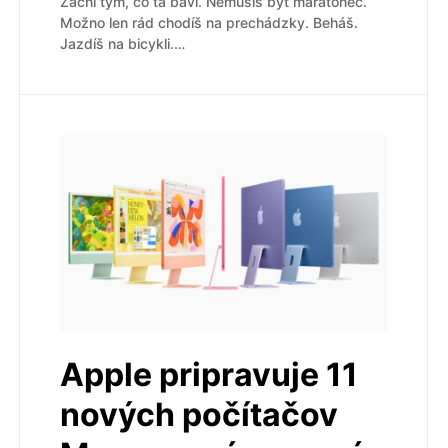
Začni tým, čo ťa baví. Nemusíš byť maratónec.
Možno len rád chodíš na prechádzky. Beháš.
Jazdíš na bicykli.…
Apple pripravuje 11
nových počítačov