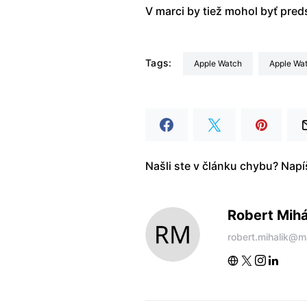
V marci by tiež mohol byť pre
Tags:
Apple Watch
Apple Wa
Našli ste v článku chybu? Nap
Robert Mihá
robert.mihalik@m