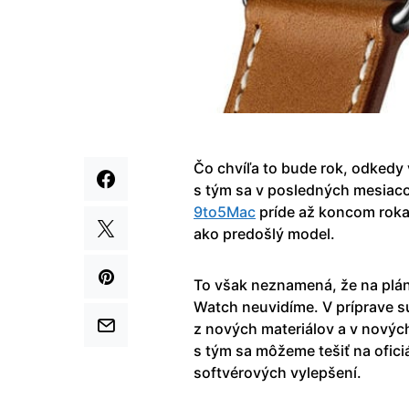
Čo chvíľa to bude rok, odkedy 
s tým sa v posledných mesiaco
9to5Mac
príde až koncom roka
ako predošlý model.
To však neznamená, že na plá
Watch neuvidíme. V príprave s
z nových materiálov a v novýc
s tým sa môžeme tešiť na ofic
softvérových vylepšení.