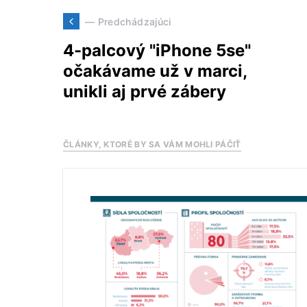
— Predchádzajúci
4-palcový "iPhone 5se"
očakávame už v marci,
unikli aj prvé zábery
ČLÁNKY, KTORÉ BY SA VÁM MOHLI PÁČIŤ