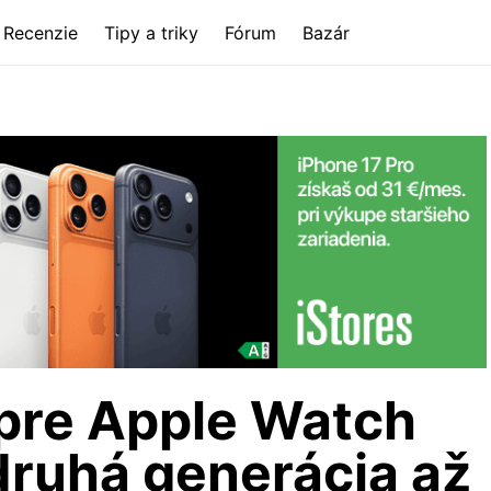
Recenzie
Tipy a triky
Fórum
Bazár
pre Apple Watch
 druhá generácia až