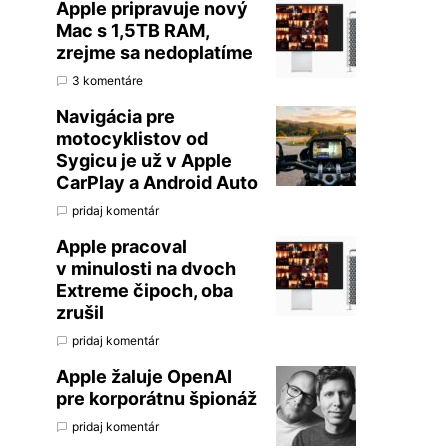
Apple pripravuje nový
Mac s 1,5TB RAM,
zrejme sa nedoplatíme
3 komentáre
Navigácia pre
motocyklistov od
Sygicu je už v Apple
CarPlay a Android Auto
pridaj komentár
Apple pracoval
v minulosti na dvoch
Extreme čipoch, oba
zrušil
pridaj komentár
Apple žaluje OpenAI
pre korporátnu špionáž
pridaj komentár