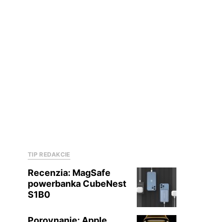
TIP REDAKCIE
Recenzia: MagSafe
powerbanka CubeNest
S1B0
Porovnanie: Apple