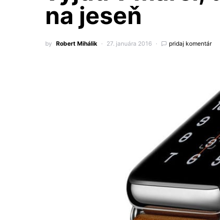
na jeseň
by
Robert Mihálik
27. januára 2016
pridaj komentár