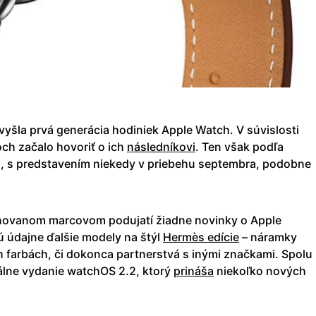
vyšla prvá generácia hodiniek Apple Watch. V súvislosti
ch začalo hovoriť o ich
následníkovi
. Ten však podľa
, s predstavením niekedy v priebehu septembra, podobne
novanom marcovom podujatí žiadne novinky o Apple
ú údajne ďalšie modely na štýl
Hermès edície
– náramky
h farbách, či dokonca partnerstvá s inými značkami. Spolu
iálne vydanie watchOS 2.2, ktorý
prináša
niekoľko nových