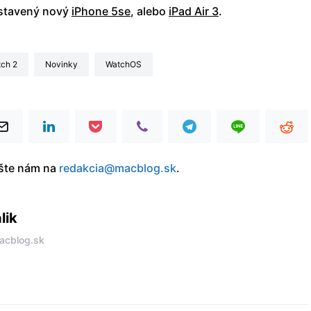
dstavený nový
iPhone 5se
, alebo
iPad Air 3
.
tch 2
Novinky
watchOS
íšte nám na
redakcia@macblog.sk
.
lik
acblog.sk