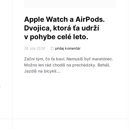
Apple Watch a AirPods.
Dvojica, ktorá ťa udrží
v pohybe celé leto.
28. júla 2026
pridaj komentár
Začni tým, čo ťa baví. Nemusíš byť maratónec.
Možno len rád chodíš na prechádzky. Beháš.
Jazdíš na bicykli.…
h