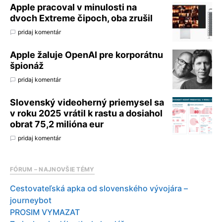
Apple pracoval v minulosti na
dvoch Extreme čipoch, oba zrušil
pridaj komentár
Apple žaluje OpenAI pre korporátnu
špionáž
pridaj komentár
Slovenský videoherný priemysel sa
v roku 2025 vrátil k rastu a dosiahol
obrat 75,2 milióna eur
pridaj komentár
FÓRUM – NAJNOVŠIE TÉMY
Cestovateľská apka od slovenského vývojára –
journeybot
PROSIM VYMAZAT