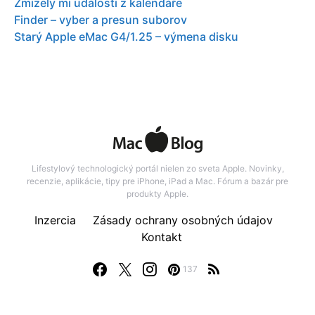
Zmizely mi události z kalendáře
Finder – vyber a presun suborov
Starý Apple eMac G4/1.25 – výmena disku
Lifestylový technologický portál nielen zo sveta Apple. Novinky,
recenzie, aplikácie, tipy pre iPhone, iPad a Mac. Fórum a bazár pre
produkty Apple.
Inzercia
Zásady ochrany osobných údajov
Kontakt
137