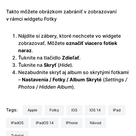
Takto môžete obrázkom zabrániť v zobrazovaní
v rámci widgetu Fotky
Nájdite si zábery, ktoré nechcete vo widgete
zobrazovať. Môžete
označiť viacero fotiek
naraz
.
Ťuknite na tlačidlo
Zdieľať
.
Ťuknite na
Skryť
(
Hide
).
Nezabudnite skryť aj album so skrytými fotkami
–
Nastavenia / Fotky / Album Skryté
(
Settings /
Photos / Hidden Album
).
Tags:
Apple
Fotky
iOS
iOS 14
iPad
iPadOS
iPadOS 14
iPhone
Návod
Tutorial