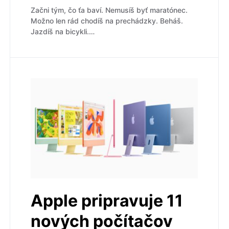
Začni tým, čo ťa baví. Nemusíš byť maratónec.
Možno len rád chodíš na prechádzky. Beháš.
Jazdíš na bicykli.…
Apple pripravuje 11
nových počítačov