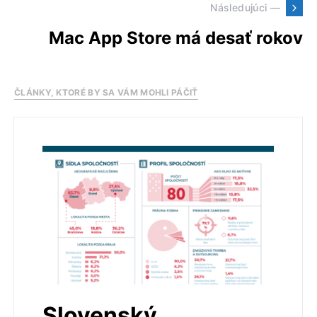
Následujúci —
Mac App Store má desať rokov
ČLÁNKY, KTORÉ BY SA VÁM MOHLI PÁČIŤ
Slovenský