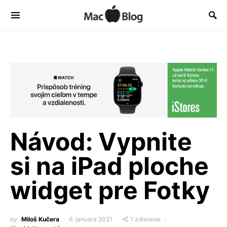
Návod: Vypnite
si na iPad ploche
widget pre Fotky
by
Miloš Kučera
6. januára 2021
1 zdielanie