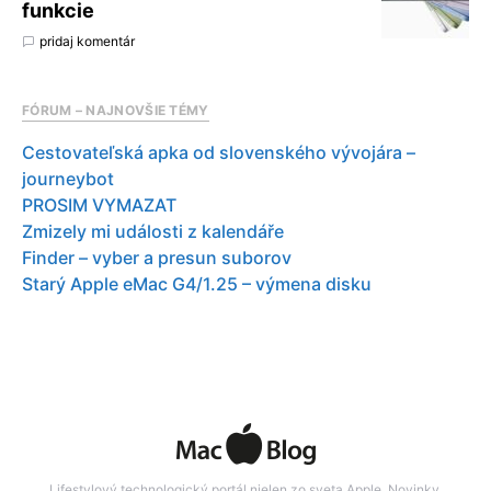
funkcie
pridaj komentár
FÓRUM – NAJNOVŠIE TÉMY
Cestovateľská apka od slovenského vývojára –
journeybot
PROSIM VYMAZAT
Zmizely mi události z kalendáře
Finder – vyber a presun suborov
Starý Apple eMac G4/1.25 – výmena disku
Lifestylový technologický portál nielen zo sveta Apple. Novinky,