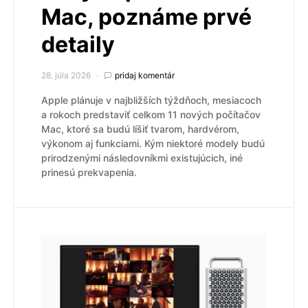
Mac, poznáme prvé
detaily
28. júla 2026
pridaj komentár
Apple plánuje v najbližších týždňoch, mesiacoch
a rokoch predstaviť celkom 11 nových počítačov
Mac, ktoré sa budú líšiť tvarom, hardvérom,
výkonom aj funkciami. Kým niektoré modely budú
prirodzenými následovníkmi existujúcich, iné
prinesú prekvapenia.