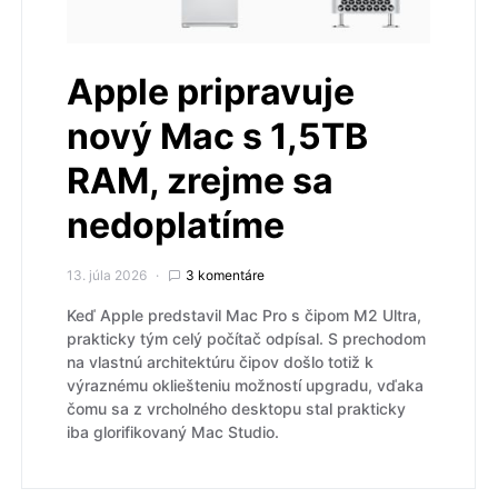
Apple pripravuje
nový Mac s 1,5TB
RAM, zrejme sa
nedoplatíme
13. júla 2026
3 komentáre
Keď Apple predstavil Mac Pro s čipom M2 Ultra,
prakticky tým celý počítač odpísal. S prechodom
na vlastnú architektúru čipov došlo totiž k
výraznému okliešteniu možností upgradu, vďaka
čomu sa z vrcholného desktopu stal prakticky
iba glorifikovaný Mac Studio.