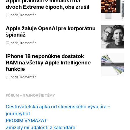
Apple pracoval v minulosti na
dvoch Extreme čipoch, oba zrušil
pridaj komentár
Apple žaluje OpenAI pre korporátnu
špionáž
pridaj komentár
iPhone 18 neponúkne dostatok
RAM na všetky Apple Intelligence
funkcie
pridaj komentár
FÓRUM – NAJNOVŠIE TÉMY
Cestovateľská apka od slovenského vývojára –
journeybot
PROSIM VYMAZAT
Zmizely mi události z kalendáře