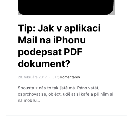
Tip: Jak v aplikaci
Mail na iPhonu
podepsat PDF
dokument?
28. februára 2017
5 komentárov
Spousta z nás to tak jistě má. Ráno vstát,
osprchovat se, obléct, udělat si kafe a při něm si
na mobilu…