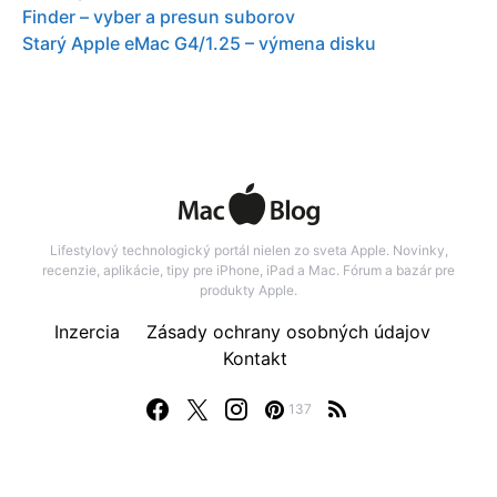
Finder – vyber a presun suborov
Starý Apple eMac G4/1.25 – výmena disku
Lifestylový technologický portál nielen zo sveta Apple. Novinky,
recenzie, aplikácie, tipy pre iPhone, iPad a Mac. Fórum a bazár pre
produkty Apple.
Inzercia
Zásady ochrany osobných údajov
Kontakt
137