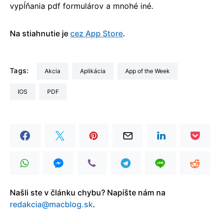
vypĺňania pdf formulárov a mnohé iné.
Na stiahnutie je
cez App Store
.
Tags:
akcia
Aplikácia
App of the Week
iOS
PDF
Našli ste v článku chybu? Napíšte nám na
redakcia@macblog.sk
.