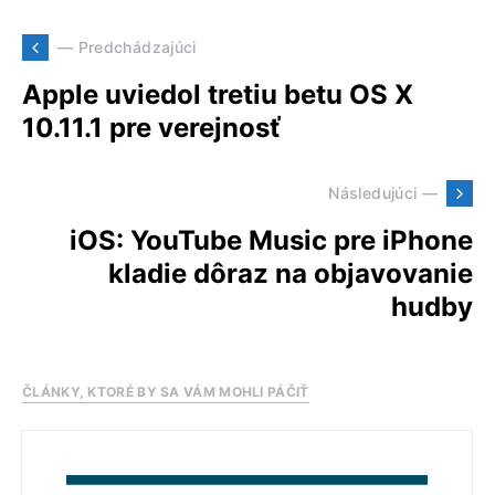
— Predchádzajúci
Apple uviedol tretiu betu OS X
10.11.1 pre verejnosť
Následujúci —
iOS: YouTube Music pre iPhone
kladie dôraz na objavovanie
hudby
ČLÁNKY, KTORÉ BY SA VÁM MOHLI PÁČIŤ