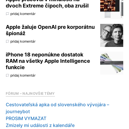
dvoch Extreme čipoch, oba zrušil
pridaj komentár
Apple žaluje OpenAI pre korporátnu
špionáž
pridaj komentár
iPhone 18 neponúkne dostatok
RAM na všetky Apple Intelligence
funkcie
pridaj komentár
FÓRUM – NAJNOVŠIE TÉMY
Cestovateľská apka od slovenského vývojára –
journeybot
PROSIM VYMAZAT
Zmizely mi události z kalendáře