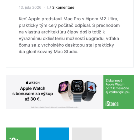
13. júla 2026
3 komentáre
Keď Apple predstavil Mac Pro s čipom M2 Ultra,
prakticky tým celý počítač odpísal. S prechodom
na vlastnú architektúru čipov došlo totiž k
výraznému okliešteniu možností upgradu, vďaka
čomu sa z vrcholného desktopu stal prakticky
iba glorifikovaný Mac Studio.