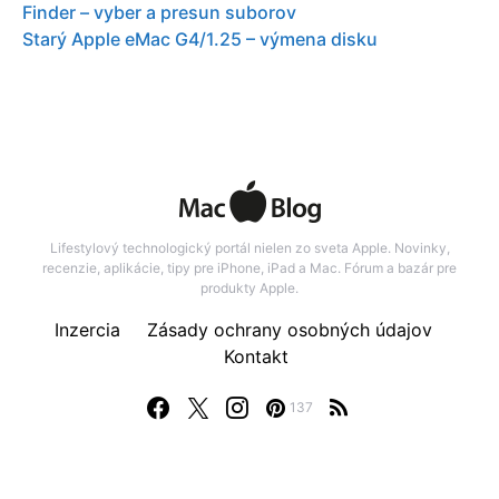
Finder – vyber a presun suborov
Starý Apple eMac G4/1.25 – výmena disku
Lifestylový technologický portál nielen zo sveta Apple. Novinky,
recenzie, aplikácie, tipy pre iPhone, iPad a Mac. Fórum a bazár pre
produkty Apple.
Inzercia
Zásady ochrany osobných údajov
Kontakt
137