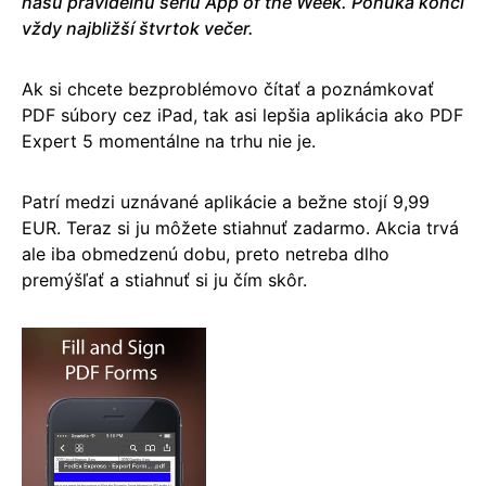
našu pravidelnú sériu App of the Week. Ponuka končí
vždy najbližší štvrtok večer.
Ak si chcete bezproblémovo čítať a poznámkovať
PDF súbory cez iPad, tak asi lepšia aplikácia ako PDF
Expert 5 momentálne na trhu nie je.
Patrí medzi uznávané aplikácie a bežne stojí 9,99
EUR. Teraz si ju môžete stiahnuť zadarmo. Akcia trvá
ale iba obmedzenú dobu, preto netreba dlho
premýšľať a stiahnuť si ju čím skôr.