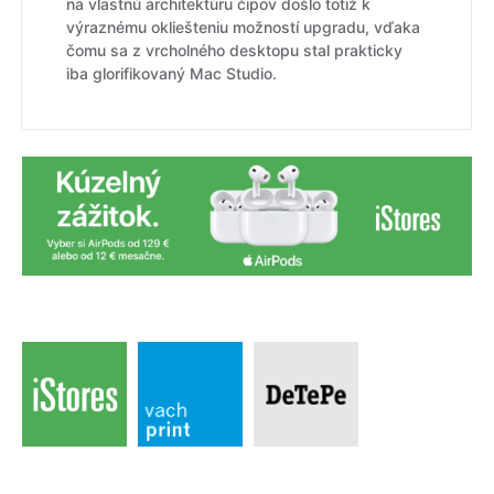
na vlastnú architektúru čipov došlo totiž k
výraznému okliešteniu možností upgradu, vďaka
čomu sa z vrcholného desktopu stal prakticky
iba glorifikovaný Mac Studio.