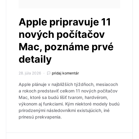
Apple pripravuje 11
nových počítačov
Mac, poznáme prvé
detaily
28. júla 2026
pridaj komentár
Apple plánuje v najbližších týždňoch, mesiacoch
a rokoch predstaviť celkom 11 nových počítačov
Mac, ktoré sa budú líšiť tvarom, hardvérom,
výkonom aj funkciami. Kým niektoré modely budú
prirodzenými následovníkmi existujúcich, iné
prinesú prekvapenia.