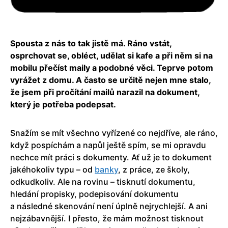
Spousta z nás to tak jistě má. Ráno vstát,
osprchovat se, obléct, udělat si kafe a při něm si na
mobilu přečíst maily a podobné věci. Teprve potom
vyrážet z domu. A často se určitě nejen mne stalo,
že jsem při pročítání mailů narazil na
dokument,
který je potřeba podepsat.
Snažím se mít všechno vyřízené co nejdříve, ale ráno,
když pospíchám a napůl ještě spím, se mi opravdu
nechce mít práci s dokumenty. Ať už je to dokument
jakéhokoliv typu – od
banky
, z práce, ze školy,
odkudkoliv. Ale na rovinu – tisknutí dokumentu,
hledání propisky, podepisování dokumentu
a následné skenování není úplně nejrychlejší. A ani
nejzábavnější. I přesto, že mám možnost tisknout