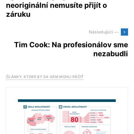
neoriginální nemusíte přijít o
záruku
Následujúci —
Tim Cook: Na profesionálov sme
nezabudli
ČLÁNKY, KTORÉ BY SA VÁM MOHLI PÁČIŤ