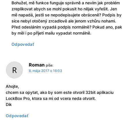
Bohužel, mě funkce funguje správně a nevím jak problém
zreplikovat abych se mohl pokusit ho nějak vyřešit. Jen
mě napadá, jestli se nepodepisujete obráceně? Podpis by
sice nebyl otočený zrcadlově ale jenom vzhůru nohami.
Před odesláním vypadá podpis normálně? Pokud ano, pak
by měl i po přijetí mailu vypadat normálně.
Odpovedať
Roman
píše:
8. mája 2017 o 16:03
Ahojte,
chcem sa opytat, ako by som este otvoril 32bit aplikaciu
LockBox Pro, ktora sa mi od vcera neda otvorit.
Dik
Odpovedať