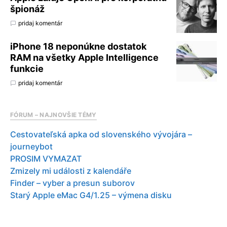
špionáž
pridaj komentár
iPhone 18 neponúkne dostatok
RAM na všetky Apple Intelligence
funkcie
pridaj komentár
FÓRUM – NAJNOVŠIE TÉMY
Cestovateľská apka od slovenského vývojára –
journeybot
PROSIM VYMAZAT
Zmizely mi události z kalendáře
Finder – vyber a presun suborov
Starý Apple eMac G4/1.25 – výmena disku