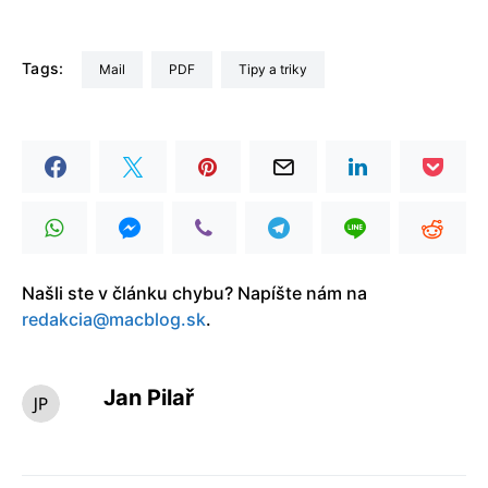
Tags:
Mail
PDF
Tipy a triky
Našli ste v článku chybu? Napíšte nám na
redakcia@macblog.sk
.
Jan Pilař