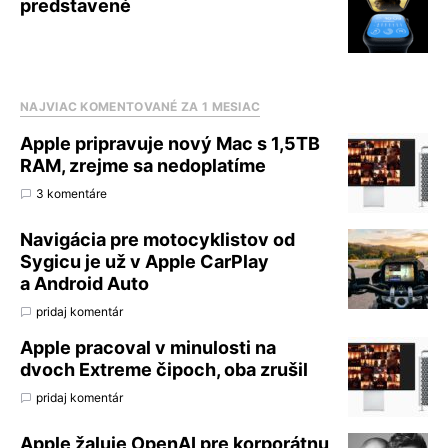
predstavené
NAJVIAC KOMENTOVANÉ ZA 1 MESIAC
Apple pripravuje nový Mac s 1,5TB
RAM, zrejme sa nedoplatíme
3 komentáre
Navigácia pre motocyklistov od
Sygicu je už v Apple CarPlay
a Android Auto
pridaj komentár
Apple pracoval v minulosti na
dvoch Extreme čipoch, oba zrušil
pridaj komentár
Apple žaluje OpenAI pre korporátnu