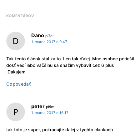
KOMENTÁROV
Dano
píše:
1. marca 2017 o 9:47
Tak tento článok stal za to. Len tak ďalej .Mne osobne poriešil
dosť vecí lebo väčšinu sa snažím vybaviť cez 6 plus
.Dakujem
Odpovedať
peter
píše:
1. marca 2017 o 16:17
tak toto je super, pokracujte dalej v tychto clankoch