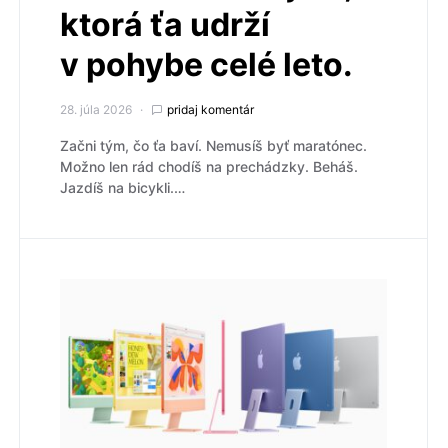
ktorá ťa udrží
v pohybe celé leto.
28. júla 2026
pridaj komentár
Začni tým, čo ťa baví. Nemusíš byť maratónec.
Možno len rád chodíš na prechádzky. Beháš.
Jazdíš na bicykli.…