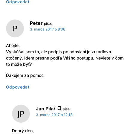
Odpovedať
Peter
píše:
3. marca 2017 o 8:08
Ahojte,
Vyskúšal som to, ale podpis po odoslaní je zrkadlovo
otočený. Idem presne podľa Vášho postupu. Neviete v čom
to môže byť?
Ďakujem za pomoc
Odpovedať
Jan Pilař
píše:
3. marca 2017 o 12:18
Dobrý den,