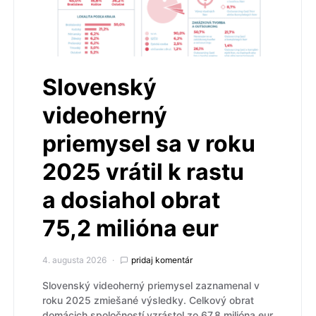
Slovenský
videoherný
priemysel sa v roku
2025 vrátil k rastu
a dosiahol obrat
75,2 milióna eur
4. augusta 2026
pridaj komentár
Slovenský videoherný priemysel zaznamenal v
roku 2025 zmiešané výsledky. Celkový obrat
domácich spoločností vzrástol zo 67,8 milióna eur