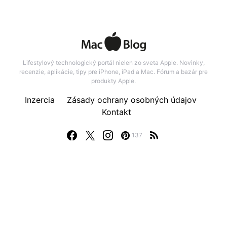
Lifestylový technologický portál nielen zo sveta Apple. Novinky,
recenzie, aplikácie, tipy pre iPhone, iPad a Mac. Fórum a bazár pre
produkty Apple.
Inzercia
Zásady ochrany osobných údajov
Kontakt
137