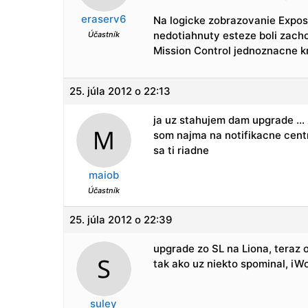
eraserv6
Na logicke zobrazovanie Expos
nedotiahnuty esteze boli zach
Účastník
Mission Control jednoznacne kr
25. júla 2012 o 22:13
ja uz stahujem dam upgrade …
som najma na notifikacne cent
sa ti riadne
maiob
Účastník
25. júla 2012 o 22:39
upgrade zo SL na Liona, teraz 
tak ako uz niekto spominal, iW
suley