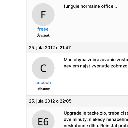
funguje normalne office…
freee
Účastník
25. júla 2012 o 21:47
Mne chyba zobrazovanie zosta
neviem najst vypnutie zobrazo
cecuch
Účastník
25. júla 2012 o 22:05
Upgrade je tazke zlo, treba ci
dve minuty, niekedy nenabehne
neskutocne dlho. Reinstal prob