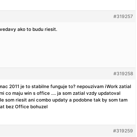
#319257
vedavy ako to budu riesit.
#319258
r mac 2011 je to stabilne funguje to? nepouzivam iWork zatial
dmi co maju win s office …. ja som zatial vzdy updatoval
e som riesit ani combo updaty a podobne tak by som tam
at bez Office bohuzel
#319259