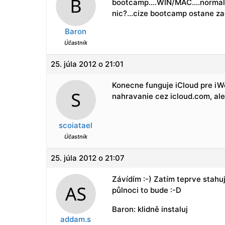
bootcamp….WIN/MAC….normaln
nic?…cize bootcamp ostane za
Baron
Účastník
25. júla 2012 o 21:01
Konecne funguje iCloud pre iWo
nahravanie cez icloud.com, ale
scoiatael
Účastník
25. júla 2012 o 21:07
Závídím :-) Zatím teprve stahu
půlnoci to bude :-D
Baron: klidně instaluj
addam.s