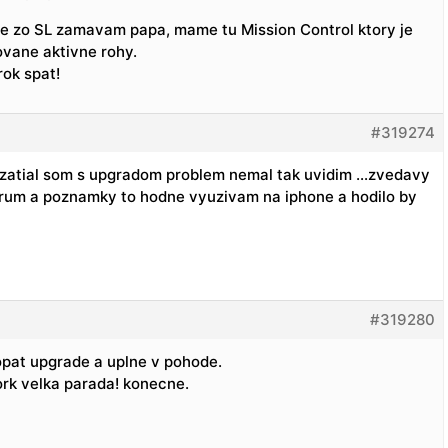
e zo SL zamavam papa, mame tu Mission Control ktory je
ovane aktivne rohy.
ok spat!
#319274
 zatial som s upgradom problem nemal tak uvidim …zvedavy
rum a poznamky to hodne vyuzivam na iphone a hodilo by
#319280
opat upgrade a uplne v pohode.
ork velka parada! konecne.