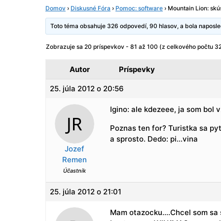
Domov
›
Diskusné Fóra
›
Pomoc: software
›
Mountain Lion: skú
Toto téma obsahuje 326 odpovedí, 90 hlasov, a bola napos
Zobrazuje sa 20 príspevkov - 81 až 100 (z celkového počtu 32
Autor
Príspevky
25. júla 2012 o 20:56
Igino: ale kdezeee, ja som bol 
Poznas ten for? Turistka sa pyt
a sprosto. Dedo: pi…vina
Jozef
Remen
Účastník
25. júla 2012 o 21:01
Mam otazocku….Chcel som sa s