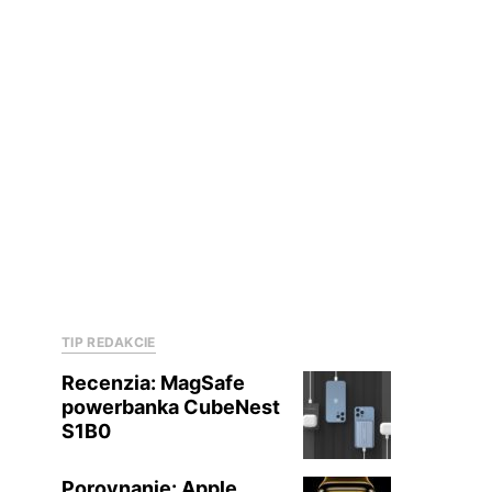
TIP REDAKCIE
Recenzia: MagSafe
powerbanka CubeNest
S1B0
Porovnanie: Apple