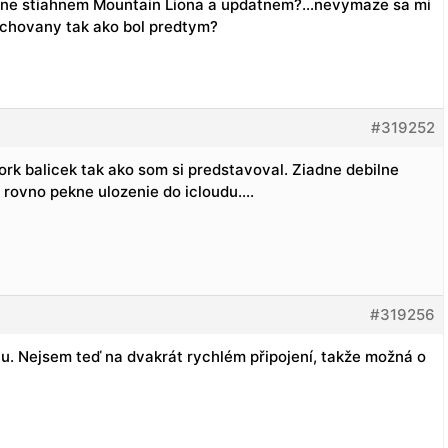
e stiahnem Mountain Liona a updatnem?…nevymaze sa mi
chovany tak ako bol predtym?
#319252
rk balicek tak ako som si predstavoval. Ziadne debilne
 rovno pekne ulozenie do icloudu….
#319256
ju. Nejsem teď na dvakrát rychlém připojení, takže možná o