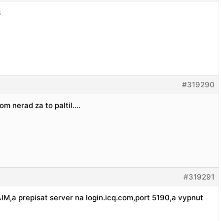
6
#319290
om nerad za to paltil….
#319291
AIM,a prepisat server na login.icq.com,port 5190,a vypnut