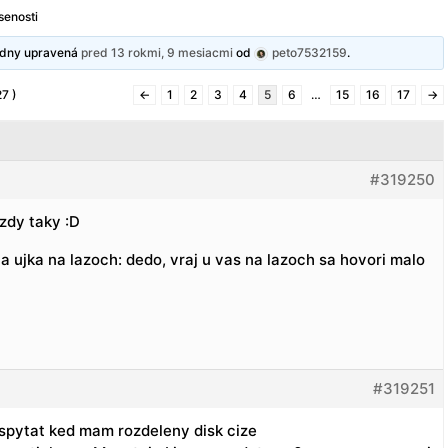
senosti
ledny upravená
pred 13 rokmi, 9 mesiacmi
od
peto7532159
.
7 )
←
1
2
3
4
5
6
…
15
16
17
→
#319250
vzdy taky :D
a ujka na lazoch: dedo, vraj u vas na lazoch sa hovori malo
#319251
pytat ked mam rozdeleny disk cize