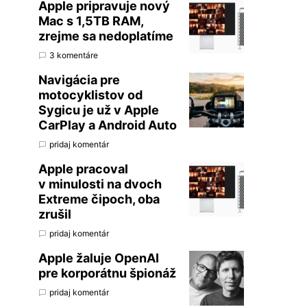
Apple pripravuje nový
Mac s 1,5TB RAM,
zrejme sa nedoplatíme
3 komentáre
Navigácia pre
motocyklistov od
Sygicu je už v Apple
CarPlay a Android Auto
pridaj komentár
Apple pracoval
v minulosti na dvoch
Extreme čipoch, oba
zrušil
pridaj komentár
Apple žaluje OpenAI
pre korporátnu špionáž
pridaj komentár