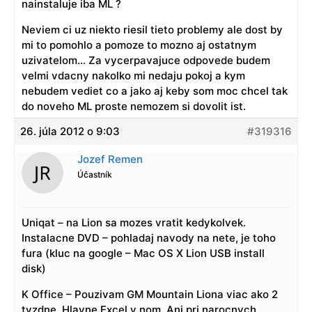
nainstaluje iba ML ?
Neviem ci uz niekto riesil tieto problemy ale dost by
mi to pomohlo a pomoze to mozno aj ostatnym
uzivatelom… Za vycerpavajuce odpovede budem
velmi vdacny nakolko mi nedaju pokoj a kym
nebudem vediet co a jako aj keby som moc chcel tak
do noveho ML proste nemozem si dovolit ist.
26. júla 2012 o 9:03
#319316
Jozef Remen
Účastník
Uniqat – na Lion sa mozes vratit kedykolvek.
Instalacne DVD – pohladaj navody na nete, je toho
fura (kluc na google – Mac OS X Lion USB install
disk)
K Office – Pouzivam GM Mountain Liona viac ako 2
tyzdne. Hlavne Excel v nom. Ani pri narocnych