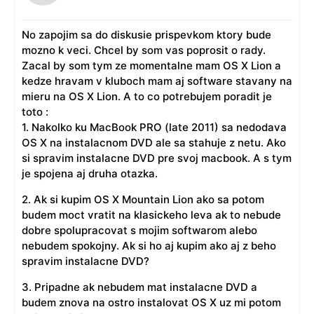
No zapojim sa do diskusie prispevkom ktory bude
mozno k veci. Chcel by som vas poprosit o rady.
Zacal by som tym ze momentalne mam OS X Lion a
kedze hravam v kluboch mam aj software stavany na
mieru na OS X Lion. A to co potrebujem poradit je
toto :
1. Nakolko ku MacBook PRO (late 2011) sa nedodava
OS X na instalacnom DVD ale sa stahuje z netu. Ako
si spravim instalacne DVD pre svoj macbook. A s tym
je spojena aj druha otazka.
2. Ak si kupim OS X Mountain Lion ako sa potom
budem moct vratit na klasickeho leva ak to nebude
dobre spolupracovat s mojim softwarom alebo
nebudem spokojny. Ak si ho aj kupim ako aj z beho
spravim instalacne DVD?
3. Pripadne ak nebudem mat instalacne DVD a
budem znova na ostro instalovat OS X uz mi potom