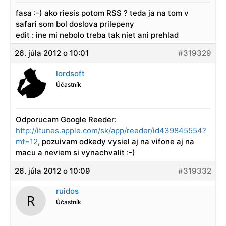
fasa :-) ako riesis potom RSS ? teda ja na tom v
safari som bol doslova prilepeny
edit : ine mi nebolo treba tak niet ani prehlad
26. júla 2012 o 10:01
#319329
lordsoft
Účastník
Odporucam Google Reeder:
http://itunes.apple.com/sk/app/reeder/id439845554?
mt=12
, pozuivam odkedy vysiel aj na vifone aj na
macu a neviem si vynachvalit :-)
26. júla 2012 o 10:09
#319332
ruidos
Účastník