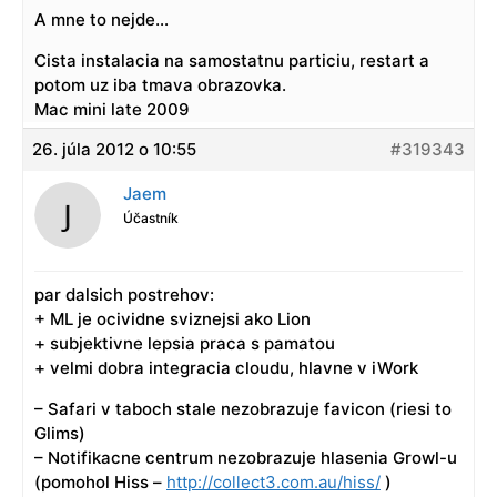
A mne to nejde…
Cista instalacia na samostatnu particiu, restart a
potom uz iba tmava obrazovka.
Mac mini late 2009
26. júla 2012 o 10:55
#319343
Jaem
Účastník
par dalsich postrehov:
+ ML je ocividne sviznejsi ako Lion
+ subjektivne lepsia praca s pamatou
+ velmi dobra integracia cloudu, hlavne v iWork
– Safari v taboch stale nezobrazuje favicon (riesi to
Glims)
– Notifikacne centrum nezobrazuje hlasenia Growl-u
(pomohol Hiss –
http://collect3.com.au/hiss/
)