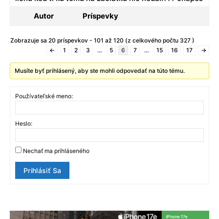
Autor
Príspevky
Zobrazuje sa 20 príspevkov - 101 až 120 (z celkového počtu 327 )
←
1
2
3
…
5
6
7
…
15
16
17
→
Musíte byť prihlásený, aby ste mohli odpovedať na túto tému.
Používateľské meno:
Heslo:
Nechať ma prihláseného
Prihlásiť Sa