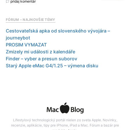
pridaj komentár
FÓRUM – NAJNOVŠIE TÉMY
Cestovateľská apka od slovenského vývojára –
journeybot
PROSIM VYMAZAT
Zmizely mi události z kalendáře
Finder – vyber a presun suborov
Starý Apple eMac G4/1.25 – výmena disku
Lifestylový technologický portál nielen zo sveta Apple. Novinky,
recenzie, aplikácie, tipy pre iPhone, iPad a Mac. Fórum a bazár pre