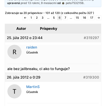
upravená
pred 13 rokmi, 9 mesiacmi
od
peto7532159
.
Zobrazuje sa 20 príspevkov - 101 až 120 (z celkového počtu 327 )
←
1
2
3
…
5
6
7
…
15
16
17
→
Autor
Príspevky
25. júla 2012 o 23:44
#319297
raiden
Účastník
ale bez jailbreaku, ci ako to funguje?
26. júla 2012 o 0:29
#319300
MartinS
Účastník