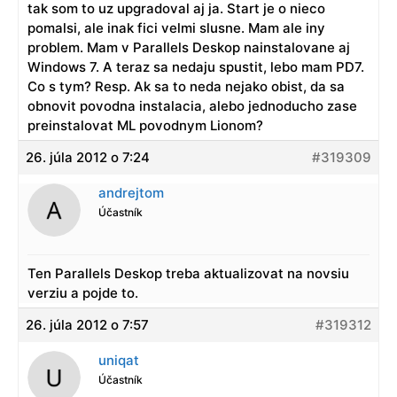
tak som to uz upgradoval aj ja. Start je o nieco
pomalsi, ale inak fici velmi slusne. Mam ale iny
problem. Mam v Parallels Deskop nainstalovane aj
Windows 7. A teraz sa nedaju spustit, lebo mam PD7.
Co s tym? Resp. Ak sa to neda nejako obist, da sa
obnovit povodna instalacia, alebo jednoducho zase
preinstalovat ML povodnym Lionom?
26. júla 2012 o 7:24
#319309
andrejtom
Účastník
Ten Parallels Deskop treba aktualizovat na novsiu
verziu a pojde to.
26. júla 2012 o 7:57
#319312
uniqat
Účastník