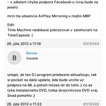
– v zdielani chyba podpora Facebook-u (vraj bude na
jesen)
mrzi ma absencia AirPlay Mirroring u mojho MBP
Edit:
Time Machine nedokaze pokracovat v zalohovani na
TimeCapsule :(
26. júla 2012 o 11:19
#319344
Benne
Účastník
uniqat, ak ten DJ program priebezne aktualizuju, tak
si pockat na dalsi update, kde bude urcite uz
podpora na ML a potom mozes ist do toho ;) co sa
tyka instalacneho DVD, treba dvojvrstvove DVD vraj.
Snad pomohlo ;)
26. júla 2012 o 11:33
#319346