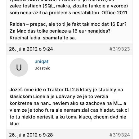
zalezitostiach (SQL, makra, zlozite funkcie a vzorce)
som nenarazil na problem s nestabilitou. Office 2011
Raiden – prepac, ale to ti je fakt tak moc dat 16 Eur?
Za Mac das tolke peniaze a 16 eur nenajdes?
Krucinal ludia, spamatajte sa.
26. júla 2012 o 9:24
#319323
uniqat
Účastník
Jozef. mne ide o Traktor DJ 2.5 ktory je stabilny na
klasickom Lione a je udavany ze je to verzia
konkretne na nan.. neviem ako sa zachova na ML.. a
viem ze je toho fura ale nemam zial cas hladat. tak ci
to tu niekto neriesil. a ku tomu klucu, chcem dvd nie
kluc.
26. júla 2012 o 9:28
#319324