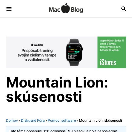
Mountain Lion:
skúsenosti
Domov
›
Diskusné Fóra
›
Pomoc: software
›
Mountain Lion: skúsenosti
Toto téma obsahuje 326 odpovedí, 90 hlasov, a bola naposledny