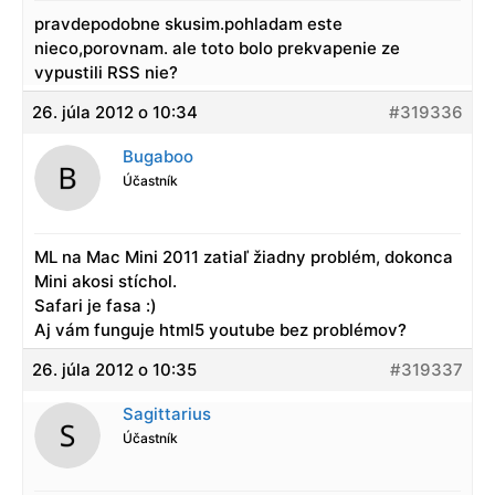
pravdepodobne skusim.pohladam este
nieco,porovnam. ale toto bolo prekvapenie ze
vypustili RSS nie?
26. júla 2012 o 10:34
#319336
Bugaboo
Účastník
ML na Mac Mini 2011 zatiaľ žiadny problém, dokonca
Mini akosi stíchol.
Safari je fasa :)
Aj vám funguje html5 youtube bez problémov?
26. júla 2012 o 10:35
#319337
Sagittarius
Účastník