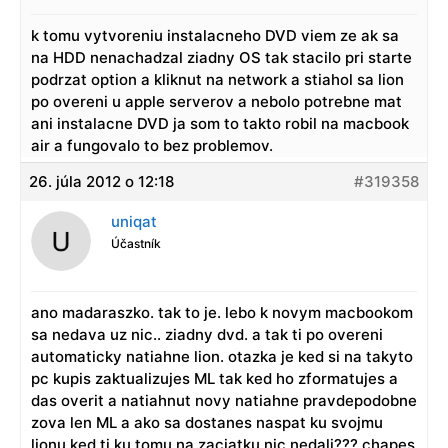
k tomu vytvoreniu instalacneho DVD viem ze ak sa
na HDD nenachadzal ziadny OS tak stacilo pri starte
podrzat option a kliknut na network a stiahol sa lion
po overeni u apple serverov a nebolo potrebne mat
ani instalacne DVD ja som to takto robil na macbook
air a fungovalo to bez problemov.
26. júla 2012 o 12:18
#319358
uniqat
Účastník
ano madaraszko. tak to je. lebo k novym macbookom
sa nedava uz nic.. ziadny dvd. a tak ti po overeni
automaticky natiahne lion. otazka je ked si na takyto
pc kupis zaktualizujes ML tak ked ho zformatujes a
das overit a natiahnut novy natiahne pravdepodobne
zova len ML a ako sa dostanes naspat ku svojmu
lionu ked ti ku tomu na zaciatku nic nedali??? chapes