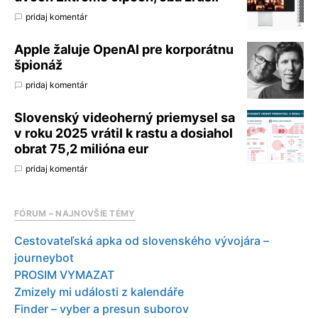
pridaj komentár
Apple žaluje OpenAI pre korporátnu
špionáž
pridaj komentár
Slovenský videoherný priemysel sa
v roku 2025 vrátil k rastu a dosiahol
obrat 75,2 milióna eur
pridaj komentár
FÓRUM – NAJNOVŠIE TÉMY
Cestovateľská apka od slovenského vývojára –
journeybot
PROSIM VYMAZAT
Zmizely mi události z kalendáře
Finder – vyber a presun suborov