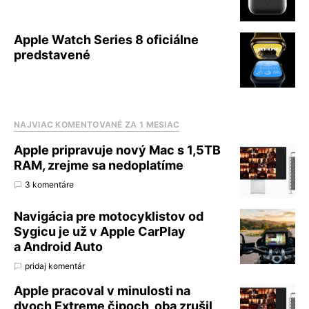
Apple Watch Series 8 oficiálne
predstavené
NAJVIAC KOMENTOVANÉ ZA 1 MESIAC
Apple pripravuje nový Mac s 1,5TB
RAM, zrejme sa nedoplatíme
3 komentáre
Navigácia pre motocyklistov od
Sygicu je už v Apple CarPlay
a Android Auto
pridaj komentár
Apple pracoval v minulosti na
dvoch Extreme čipoch, oba zrušil