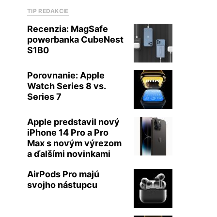
TIP REDAKCIE
Recenzia: MagSafe
powerbanka CubeNest
S1B0
Porovnanie: Apple
Watch Series 8 vs.
Series 7
Apple predstavil nový
iPhone 14 Pro a Pro
Max s novým výrezom
a ďalšími novinkami
AirPods Pro majú
svojho nástupcu