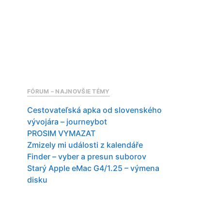
FÓRUM – NAJNOVŠIE TÉMY
Cestovateľská apka od slovenského
vývojára – journeybot
PROSIM VYMAZAT
Zmizely mi události z kalendáře
Finder – vyber a presun suborov
Starý Apple eMac G4/1.25 – výmena
disku