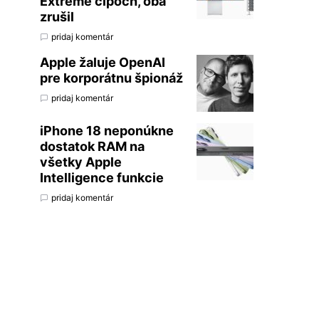
Extreme čipoch, oba
zrušil
pridaj komentár
Apple žaluje OpenAI
pre korporátnu špionáž
pridaj komentár
iPhone 18 neponúkne
dostatok RAM na
všetky Apple
Intelligence funkcie
pridaj komentár