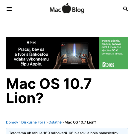
Mac OS 10.7
Lion?
Domov
›
Diskusné Fóra
›
Ostatné
›
Mac OS 10.7 Lion?
Toto téma obsahuje 169 odpovedí, 66 hlasov, a bola naposledny