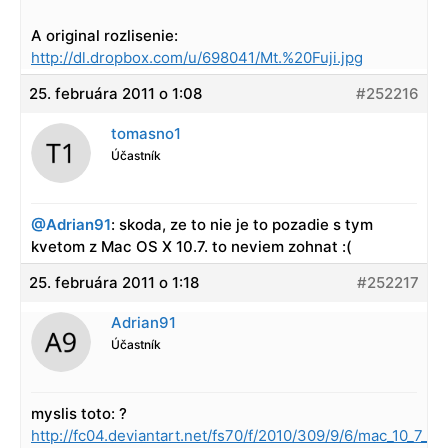
A original rozlisenie:
http://dl.dropbox.com/u/698041/Mt.%20Fuji.jpg
25. februára 2011 o 1:08
#252216
tomasno1
Účastník
@Adrian91
: skoda, ze to nie je to pozadie s tym
kvetom z Mac OS X 10.7. to neviem zohnat :(
25. februára 2011 o 1:18
#252217
Adrian91
Účastník
myslis toto: ?
http://fc04.deviantart.net/fs70/f/2010/309/9/6/mac_10_7_l