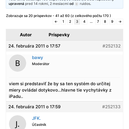
upravená
pred 14 rokmi, 2 mesiacmi
od
ruidos
.
Zobrazuje sa 20 príspevkov - 41 až 60 (z celkového počtu 170 )
←
1
2
3
4
…
7
8
9
→
Autor
Príspevky
24. februára 2011 o 17:57
#252132
bawy
Moderátor
viem si predstaviť že by sa ten systém do určitej
miery ovládal dotykovo…hlavne tie vychytávky z
iPadu..
24. februára 2011 o 17:59
#252133
JFK.
Účastník