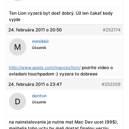
Ten Lion vyzerá byt dosť dobrý. Už len čakať kedy
vyjde
24. februára 2011 o 20:50
#252174
mmiikkii
Účastník
http://www.apple.com/macosx/lion/
pozrite video o
ovladani touchpadom :) vyzera to dobreee
24. februára 2011 o 23:47
#252209
denton
Účastník
na nainstalovanie je nutne mat Mac Dev ucet (99$),
majitelia toho uctu by mali dostat finalnu verziu