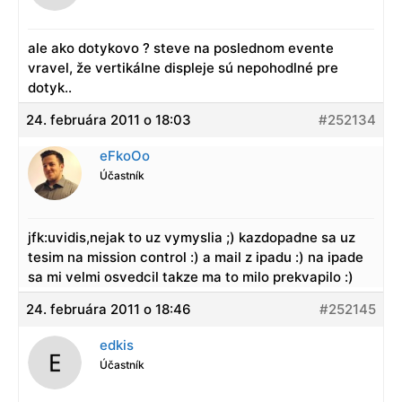
ale ako dotykovo ? steve na poslednom evente
vravel, že vertikálne displeje sú nepohodlné pre
dotyk..
24. februára 2011 o 18:03
#252134
eFkoOo
Účastník
jfk:uvidis,nejak to uz vymyslia ;) kazdopadne sa uz
tesim na mission control :) a mail z ipadu :) na ipade
sa mi velmi osvedcil takze ma to milo prekvapilo :)
24. februára 2011 o 18:46
#252145
edkis
Účastník