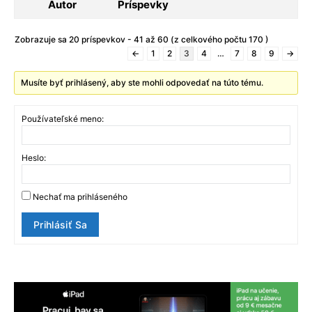
Autor
Príspevky
Zobrazuje sa 20 príspevkov - 41 až 60 (z celkového počtu 170 )
←
1
2
3
4
…
7
8
9
→
Musíte byť prihlásený, aby ste mohli odpovedať na túto tému.
Používateľské meno:
Heslo:
Nechať ma prihláseného
Prihlásiť Sa