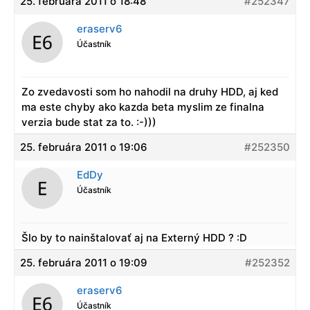
25. februára 2011 o 18:48
#252347
eraserv6
Účastník
Zo zvedavosti som ho nahodil na druhy HDD, aj ked
ma este chyby ako kazda beta myslim ze finalna
verzia bude stat za to. :-)))
25. februára 2011 o 19:06
#252350
EdDy
Účastník
Šlo by to nainštalovať aj na Externý HDD ? :D
25. februára 2011 o 19:09
#252352
eraserv6
Účastník