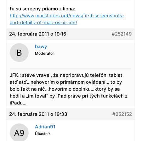
tu su screeny priamo z liona:
http://www.macstories.net/news/first-screenshots-
and-details-of-mac-os-x-lion/
24. februára 2011 o 19:16
#252149
bawy
Moderátor
JFK.: steve vravel, že nepripravujú telefón, tablet,
atď atď…nehovorím o primárnom ovládaní… to by
bolo fakt na nič…hovorím o doplnku…ktorý by sa
hodil a „imitoval“ by iPad práve pri tých funkciách z
iPadu…
24. februára 2011 o 19:33
#252152
Adrian91
Účastník