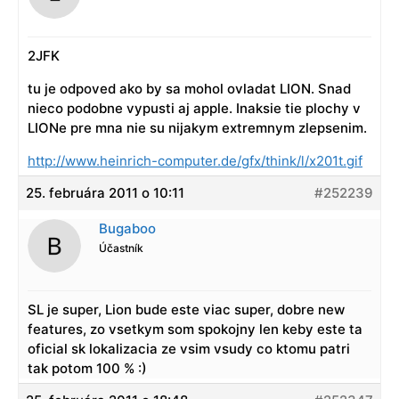
2JFK
tu je odpoved ako by sa mohol ovladat LION. Snad
nieco podobne vypusti aj apple. Inaksie tie plochy v
LIONe pre mna nie su nijakym extremnym zlepsenim.
http://www.heinrich-computer.de/gfx/think/l/x201t.gif
25. februára 2011 o 10:11
#252239
Bugaboo
Účastník
SL je super, Lion bude este viac super, dobre new
features, zo vsetkym som spokojny len keby este ta
oficial sk lokalizacia ze vsim vsudy co ktomu patri
tak potom 100 % :)