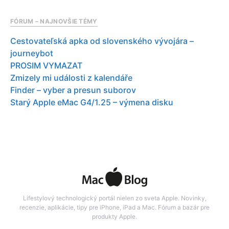
FÓRUM – NAJNOVŠIE TÉMY
Cestovateľská apka od slovenského vývojára –
journeybot
PROSIM VYMAZAT
Zmizely mi události z kalendáře
Finder – vyber a presun suborov
Starý Apple eMac G4/1.25 – výmena disku
Lifestylový technologický portál nielen zo sveta Apple. Novinky,
recenzie, aplikácie, tipy pre iPhone, iPad a Mac. Fórum a bazár pre
produkty Apple.