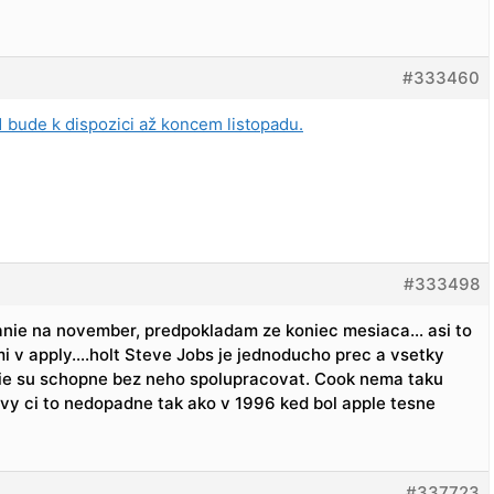
#333460
 bude k dispozici až koncem listopadu.
#333498
anie na november, predpokladam ze koniec mesiaca… asi to
i v apply….holt Steve Jobs je jednoducho prec a vsetky
 nie su schopne bez neho spolupracovat. Cook nema taku
vy ci to nedopadne tak ako v 1996 ked bol apple tesne
#337723