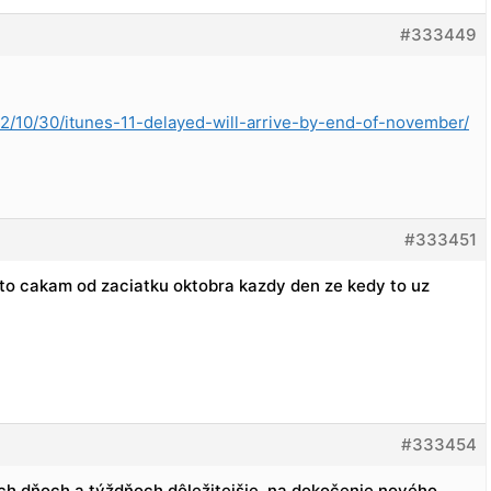
#333449
/10/30/itunes-11-delayed-will-arrive-by-end-of-november/
#333451
 to cakam od zaciatku oktobra kazdy den ze kedy to uz
#333454
ch dňoch a týždňoch dôležitejšie, na dokočenie nového