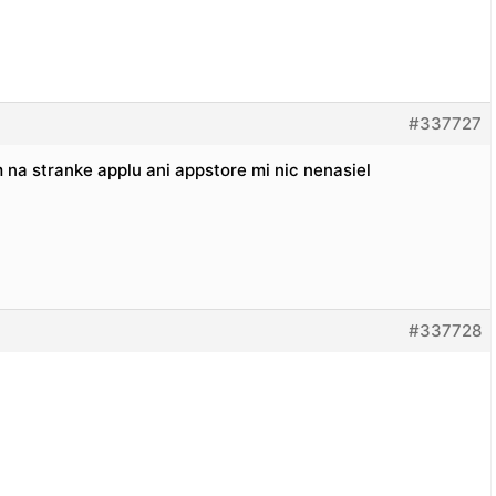
#337727
m na stranke applu ani appstore mi nic nenasiel
#337728