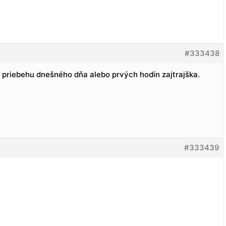
#333438
v priebehu dnešného dňa alebo prvých hodín zajtrajška.
#333439