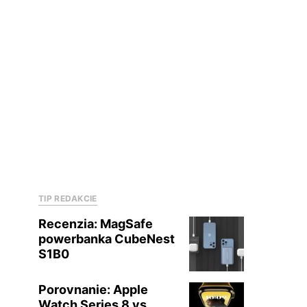
TIP REDAKCIE
Recenzia: MagSafe
powerbanka CubeNest
S1B0
Porovnanie: Apple
Watch Series 8 vs.