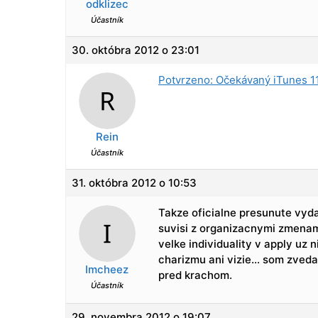
odklizec
Účastník
30. októbra 2012 o 23:01
Potvrzeno: Očekávaný iTunes 11
Rein
Účastník
31. októbra 2012 o 10:53
Takze oficialne presunute vyd
suvisi z organizacnymi zmenam
velke individuality v apply uz
charizmu ani vizie… som zveda
Imcheez
pred krachom.
Účastník
29. novembra 2012 o 19:07