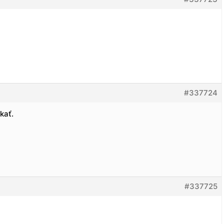
#337724
kať.
#337725