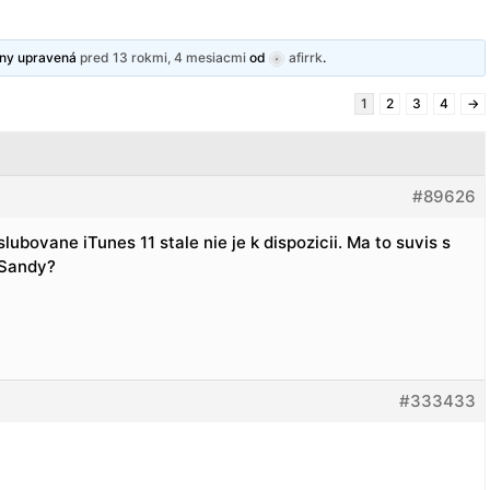
edny upravená
pred 13 rokmi, 4 mesiacmi
od
afirrk
.
1
2
3
4
→
#89626
bovane iTunes 11 stale nie je k dispozicii. Ma to suvis s
 Sandy?
#333433