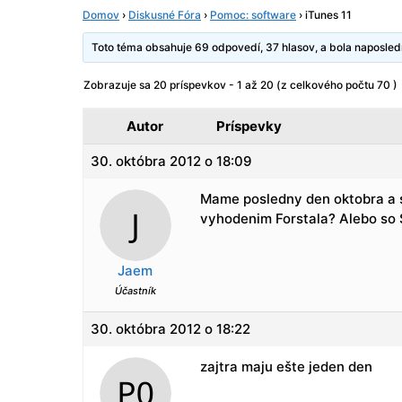
Domov
›
Diskusné Fóra
›
Pomoc: software
›
iTunes 11
Toto téma obsahuje 69 odpovedí, 37 hlasov, a bola naposl
Zobrazuje sa 20 príspevkov - 1 až 20 (z celkového počtu 70 )
Autor
Príspevky
30. októbra 2012 o 18:09
Mame posledny den oktobra a slu
vyhodenim Forstala? Alebo so
Jaem
Účastník
30. októbra 2012 o 18:22
zajtra maju ešte jeden den