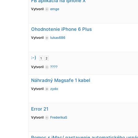
FB aplikácia na Iphone X
Vytvoril
emge
Ohodnotenie iPhone 6 Plus
Vytvoril
lukas686
:-)
1
2
Vytvoril
????
Náhradný Magsafe 1 kabel
Vytvoril
zydo
Error 21
Vytvoril
FrederikaS
Pomoc s iMac/ nastavenie automatického uspá