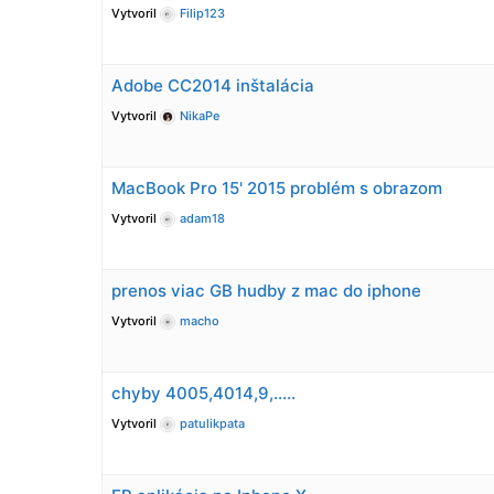
Vytvoril
Filip123
Adobe CC2014 inštalácia
Vytvoril
NikaPe
MacBook Pro 15' 2015 problém s obrazom
Vytvoril
adam18
prenos viac GB hudby z mac do iphone
Vytvoril
macho
chyby 4005,4014,9,…..
Vytvoril
patulikpata