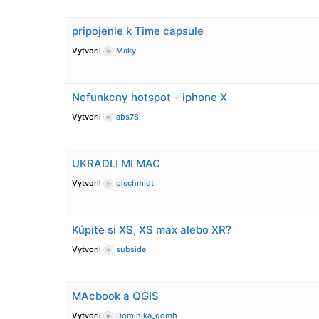
pripojenie k Time capsule
Vytvoril
Maky
Nefunkcny hotspot – iphone X
Vytvoril
abs78
UKRADLI MI MAC
Vytvoril
plschmidt
Kúpite si XS, XS max alebo XR?
Vytvoril
subside
MAcbook a QGIS
Vytvoril
Dominika_domb