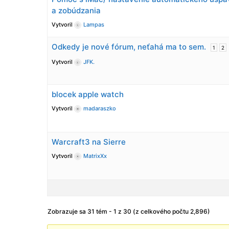
a zobúdzania
Vytvoril
Lampas
Odkedy je nové fórum, neťahá ma to sem.
1
2
Vytvoril
JFK.
blocek apple watch
Vytvoril
madaraszko
Warcraft3 na Sierre
Vytvoril
MatrixXx
Zobrazuje sa 31 tém - 1 z 30 (z celkového počtu 2,896)