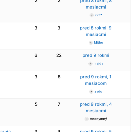
2
2
pred 8 rokmi, 8
mesiacmi
????
3
3
pred 8 rokmi, 9
mesiacmi
Mitho
6
22
pred 9 rokmi
majdy
3
8
pred 9 rokmi, 1
mesiacom
zydo
5
7
pred 9 rokmi, 4
mesiacmi
Anonymný
vania
3
9
pred 9 rokmi, 5