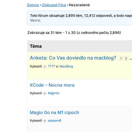
Domov
›
Diskusné Fóra
›
Nezaradené
Toto fórum obsahuje 2,895 tém, 12,412 odpovedí, a bolo na
Vavro
.
Zobrazuje sa 31 tém - 1 z 30 (z celkového počtu 2,896)
Téma
Anketa: Co Vas doviedlo na macblog?
1
2
Vytvoril
????
v:
MacBlog
XCode – Nocna mora
Vytvoril
M@rtin
Magio Go na M1 cipoch
Vytvoril
eraserv6