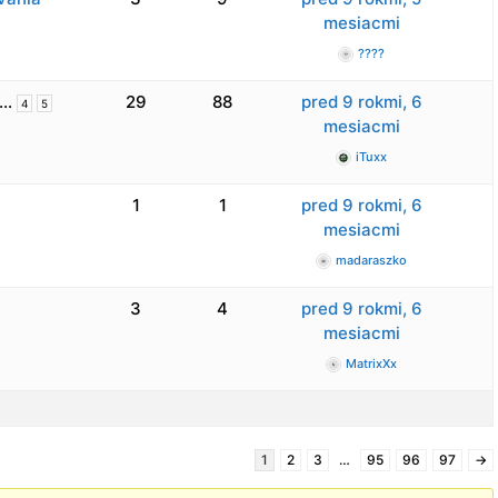
mesiacmi
????
…
29
88
pred 9 rokmi, 6
4
5
mesiacmi
iTuxx
1
1
pred 9 rokmi, 6
mesiacmi
madaraszko
3
4
pred 9 rokmi, 6
mesiacmi
MatrixXx
1
2
3
…
95
96
97
→