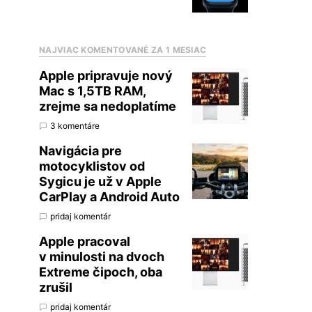
NAJVIAC KOMENTOVANÉ ZA 1 MESIAC
Apple pripravuje nový
Mac s 1,5TB RAM,
zrejme sa nedoplatíme
3 komentáre
Navigácia pre
motocyklistov od
Sygicu je už v Apple
CarPlay a Android Auto
pridaj komentár
Apple pracoval
v minulosti na dvoch
Extreme čipoch, oba
zrušil
pridaj komentár