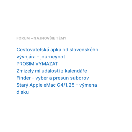
FÓRUM – NAJNOVŠIE TÉMY
Cestovateľská apka od slovenského
vývojára – journeybot
PROSIM VYMAZAT
Zmizely mi události z kalendáře
Finder – vyber a presun suborov
Starý Apple eMac G4/1.25 – výmena
disku