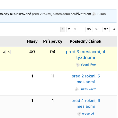
posledy aktualizované
pred 2 rokmi, 5 mesiacmi
používateľom
Lukas
1
2
3
…
95
96
97
→
Hlasy
Príspevky
Posledný článok
…
40
94
pred 3 mesiacmi, 4
4
5
týždňami
Yoonji Roe
1
11
pred 2 rokmi, 5
mesiacmi
Lukas Vavro
1
1
pred 4 rokmi, 6
mesiacmi
eraserv6