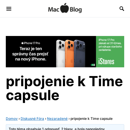
pripojenie k Time
capsule
Domov
›
Diskusné Fóra
›
Nezaradené
›
pripojenie k Time capsule
Toto téma obsahuje 1 odpoveď, 2 hlasy, a bola naposledny