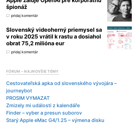
Apple žaluje OpenAI pre korporátnu
špionáž
pridaj komentár
Slovenský videoherný priemysel sa
v roku 2025 vrátil k rastu a dosiahol
obrat 75,2 milióna eur
pridaj komentár
FÓRUM – NAJNOVŠIE TÉMY
Cestovateľská apka od slovenského vývojára –
journeybot
PROSIM VYMAZAT
Zmizely mi události z kalendáře
Finder – vyber a presun suborov
Starý Apple eMac G4/1.25 – výmena disku