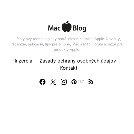
Lifestylový technologický portál nielen zo sveta Apple. Novinky,
recenzie, aplikácie, tipy pre iPhone, iPad a Mac. Fórum a bazár pre
produkty Apple.
Inzercia
Zásady ochrany osobných údajov
Kontakt
137