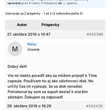
upravená
pred 6 rokmi, 9 mesiacmi
od
quadra
.
Zobrazujú sa 2 príspevky - 1 až 2 (z celkového počtu 2)
Autor
Príspevky
27. októbra 2019 o 10:47
#542388
Maky
Účastník
Dobrý deň!
Vie mi niekto poradiť ako sa môžem pripojiť k Time
capsule. Používam ho aj ako zálohovací disk. No
určitý čas mi vypisuje, že sa disk nenašiel.
Potreboval by som sa aspoň dostať k starším
zálohám. Ďakujem za odpoveď!
29. októbra 2019 o 16:29
#542436