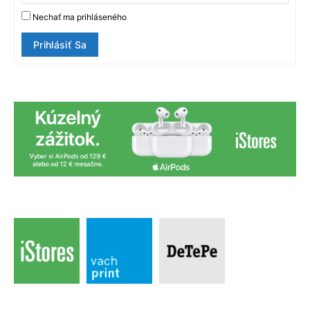
Nechať ma prihláseného
Prihlásiť Sa