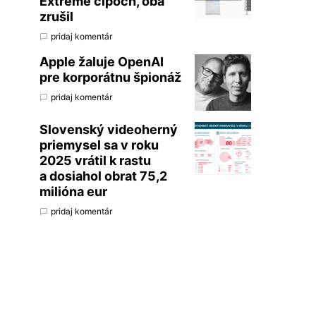
Extreme čipoch, oba
zrušil
pridaj komentár
Apple žaluje OpenAI
pre korporátnu špionáž
pridaj komentár
Slovenský videoherný
priemysel sa v roku
2025 vrátil k rastu
a dosiahol obrat 75,2
milióna eur
pridaj komentár