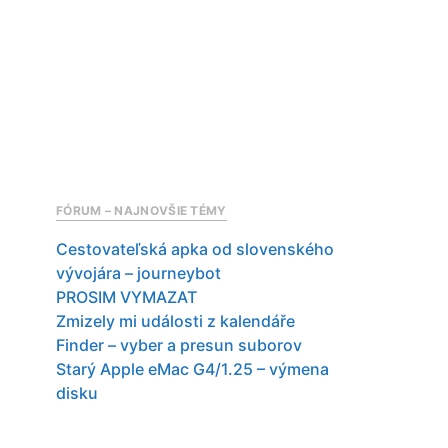
FÓRUM – NAJNOVŠIE TÉMY
Cestovateľská apka od slovenského
vývojára – journeybot
PROSIM VYMAZAT
Zmizely mi události z kalendáře
Finder – vyber a presun suborov
Starý Apple eMac G4/1.25 – výmena
disku