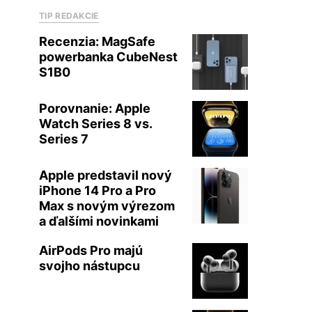
TIP REDAKCIE
Recenzia: MagSafe
powerbanka CubeNest
S1B0
Porovnanie: Apple
Watch Series 8 vs.
Series 7
Apple predstavil nový
iPhone 14 Pro a Pro
Max s novým výrezom
a ďalšími novinkami
AirPods Pro majú
svojho nástupcu