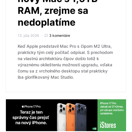
RAM, zrejme sa
nedoplatíme
13. júla 2026
3 komentáre
Keď Apple predstavil Mac Pro s čipom M2 Ultra,
prakticky tým celý počítač odpísal. S prechodom
na vlastnú architektúru čipov došlo totiž k
výraznému okliešteniu možností upgradu, vďaka
čomu sa z vrcholného desktopu stal prakticky
iba glorifikovaný Mac Studio.