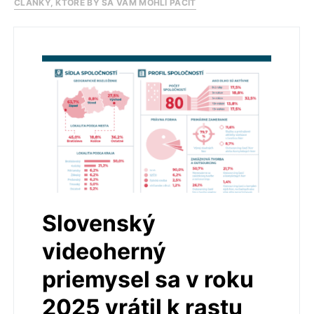
ČLÁNKY, KTORÉ BY SA VÁM MOHLI PÁČIŤ
Slovenský
videoherný
priemysel sa v roku
2025 vrátil k rastu