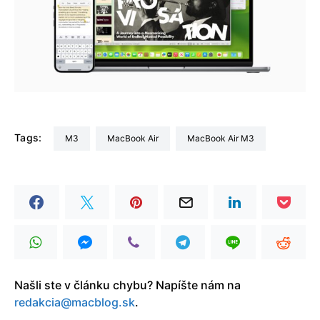
Tags:
M3
MacBook Air
MacBook Air M3
Našli ste v článku chybu? Napíšte nám na
redakcia@macblog.sk
.