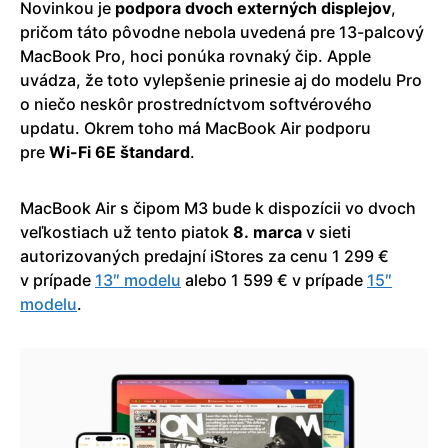
Novinkou je
podpora dvoch externých displejov
,
pričom táto pôvodne nebola uvedená pre 13-palcový
MacBook Pro, hoci ponúka rovnaký čip. Apple
uvádza, že toto vylepšenie prinesie aj do modelu Pro
o niečo neskôr prostredníctvom softvérového
updatu. Okrem toho má MacBook Air podporu
pre
Wi-Fi 6E štandard
.
MacBook Air s čipom M3 bude k dispozícii vo dvoch
veľkostiach už tento piatok
8. marca
v sieti
autorizovaných predajní iStores za cenu 1 299 €
v prípade
13″ modelu
alebo 1 599 € v prípade
15″
modelu
.