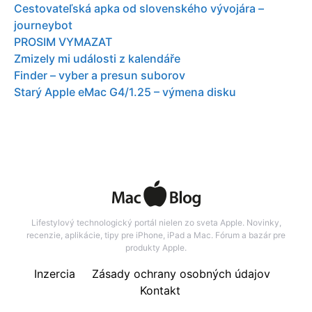
Cestovateľská apka od slovenského vývojára –
journeybot
PROSIM VYMAZAT
Zmizely mi události z kalendáře
Finder – vyber a presun suborov
Starý Apple eMac G4/1.25 – výmena disku
Lifestylový technologický portál nielen zo sveta Apple. Novinky,
recenzie, aplikácie, tipy pre iPhone, iPad a Mac. Fórum a bazár pre
produkty Apple.
Inzercia
Zásady ochrany osobných údajov
Kontakt