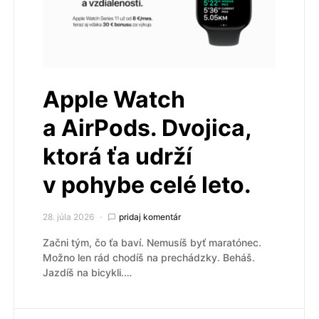
Apple Watch
a AirPods. Dvojica,
ktorá ťa udrží
v pohybe celé leto.
28. júla 2026
pridaj komentár
Začni tým, čo ťa baví. Nemusíš byť maratónec.
Možno len rád chodíš na prechádzky. Beháš.
Jazdíš na bicykli.…