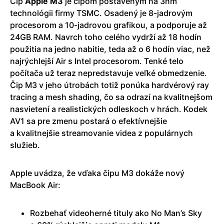
Čip
Apple M3
je čipom postaveným na 3nm
technológii firmy TSMC. Osadený je 8-jadrovým
procesorom a 10-jadrovou grafikou, a podporuje až
24GB RAM. Navrch toho celého vydrží až 18 hodín
použitia na jedno nabitie, teda až o 6 hodín viac, než
najrýchlejší Air s Intel procesorom. Tenké telo
počítača už teraz nepredstavuje veľké obmedzenie.
Čip M3 v jeho útrobách totiž ponúka hardvérový ray
tracing a mesh shading, čo sa odrazí na kvalitnejšom
nasvietení a realistických odleskoch v hrách. Kodek
AV1 sa pre zmenu postará o efektívnejšie
a kvalitnejšie streamovanie videa z populárnych
služieb.
Apple uvádza, že vďaka čipu M3 dokáže nový
MacBook Air:
Rozbehať videoherné tituly ako No Man’s Sky