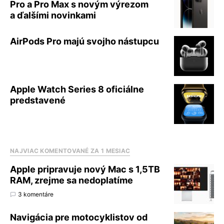
Pro a Pro Max s novým výrezom
a ďalšími novinkami
AirPods Pro majú svojho nástupcu
Apple Watch Series 8 oficiálne
predstavené
NAJVIAC KOMENTOVANÉ ZA 1 MESIAC
Apple pripravuje nový Mac s 1,5TB
RAM, zrejme sa nedoplatíme
3 komentáre
Navigácia pre motocyklistov od