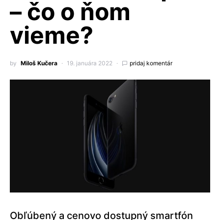
– čo o ňom
vieme?
by
Miloš Kučera
19. januára 2022
pridaj komentár
Obľúbený a cenovo dostupný smartfón