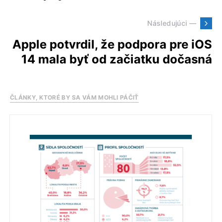
Následujúci —
Apple potvrdil, že podpora pre iOS
14 mala byť od začiatku dočasná
ČLÁNKY, KTORÉ BY SA VÁM MOHLI PÁČIŤ