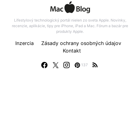
Lifestylový technologický portál nielen zo sveta Apple. Novinky,
recenzie, aplikácie, tipy pre iPhone, iPad a Mac. Fórum a bazár pre
produkty Apple.
Inzercia
Zásady ochrany osobných údajov
Kontakt
137