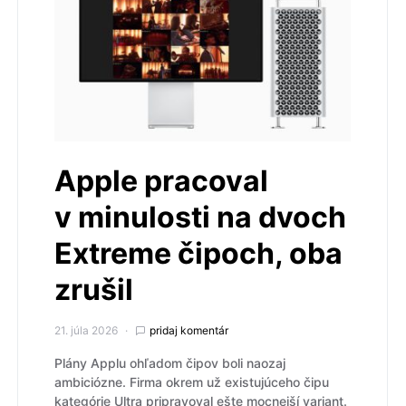
Apple pracoval
v minulosti na dvoch
Extreme čipoch, oba
zrušil
21. júla 2026
pridaj komentár
Plány Applu ohľadom čipov boli naozaj
ambiciózne. Firma okrem už existujúceho čipu
kategórie Ultra pripravoval ešte mocnejší variant.