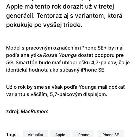
Apple má tento rok doraziť už v tretej
generácii. Tentoraz aj s variantom, ktorá
pokukuje po vyššej triede.
Model s pracovným označením iPhone SE+ by mal
podľa analytika
Rossa
Younga
dostať podporu pre
5G. Smartfón bude mať uhlopriečku 4,7-palcov, čo je
identická hodnota ako súčasný iPhone SE.
Už o rok by sme sa však podľa Younga mali dočkať
variantu s väčším, 5,7-palcovým displejom.
zdroj:
MacRumors
Tags:
aktualita
Apple
iPhone
iPhone SE