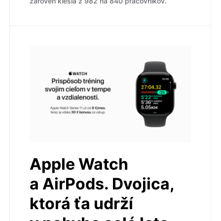
zároveň klesla z 982 na 840 pracovníkov.
Apple Watch
a AirPods. Dvojica,
ktorá ťa udrží