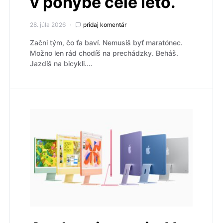
v pohybe celé leto.
28. júla 2026
pridaj komentár
Začni tým, čo ťa baví. Nemusíš byť maratónec.
Možno len rád chodíš na prechádzky. Beháš.
Jazdíš na bicykli.…