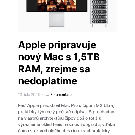
Apple pripravuje
nový Mac s 1,5TB
RAM, zrejme sa
nedoplatíme
13. júla 2026
3 komentáre
Keď Apple predstavil Mac Pro s čipom M2 Ultra,
prakticky tým celý počítač odpísal. S prechodom
na vlastnú architektúru čipov došlo totiž k
výraznému okliešteniu možností upgradu, vďaka
čomu sa z vrcholného desktopu stal prakticky