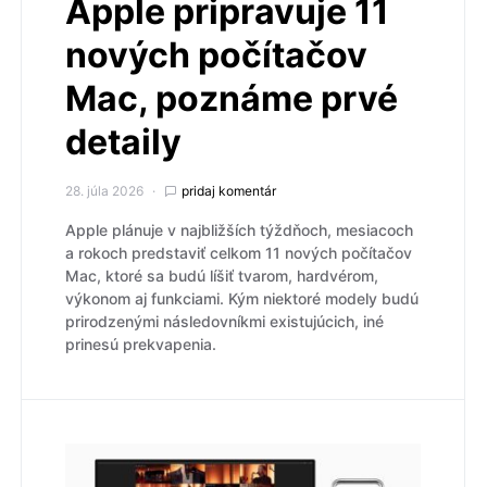
Apple pripravuje 11
nových počítačov
Mac, poznáme prvé
detaily
28. júla 2026
pridaj komentár
Apple plánuje v najbližších týždňoch, mesiacoch
a rokoch predstaviť celkom 11 nových počítačov
Mac, ktoré sa budú líšiť tvarom, hardvérom,
výkonom aj funkciami. Kým niektoré modely budú
prirodzenými následovníkmi existujúcich, iné
prinesú prekvapenia.