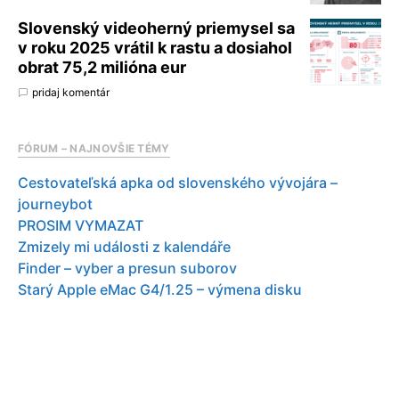
Slovenský videoherný priemysel sa
v roku 2025 vrátil k rastu a dosiahol
obrat 75,2 milióna eur
pridaj komentár
FÓRUM – NAJNOVŠIE TÉMY
Cestovateľská apka od slovenského vývojára –
journeybot
PROSIM VYMAZAT
Zmizely mi události z kalendáře
Finder – vyber a presun suborov
Starý Apple eMac G4/1.25 – výmena disku