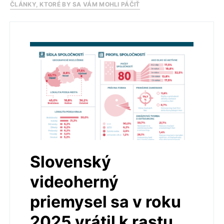
ČLÁNKY, KTORÉ BY SA VÁM MOHLI PÁČIŤ
Slovenský
videoherný
priemysel sa v roku
2025 vrátil k rastu