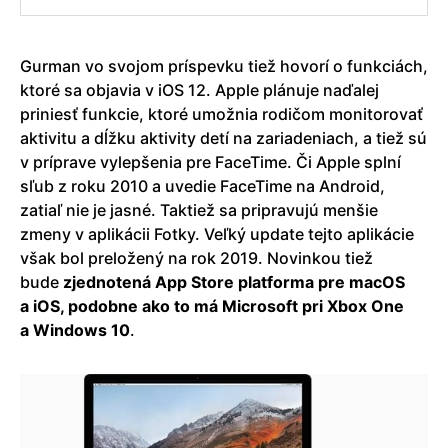
Gurman vo svojom príspevku tiež hovorí o funkciách,
ktoré sa objavia v iOS 12. Apple plánuje naďalej
priniesť funkcie, ktoré umožnia rodičom monitorovať
aktivitu a dĺžku aktivity detí na zariadeniach, a tiež sú
v príprave vylepšenia pre FaceTime. Či Apple splní
sľub z roku 2010 a uvedie FaceTime na Android,
zatiaľ nie je jasné. Taktiež sa pripravujú menšie
zmeny v aplikácii Fotky. Veľký update tejto aplikácie
však bol preložený na rok 2019. Novinkou tiež
bude
zjednotená App Store platforma pre macOS
a iOS, podobne ako to má Microsoft pri Xbox One
a Windows 10
.