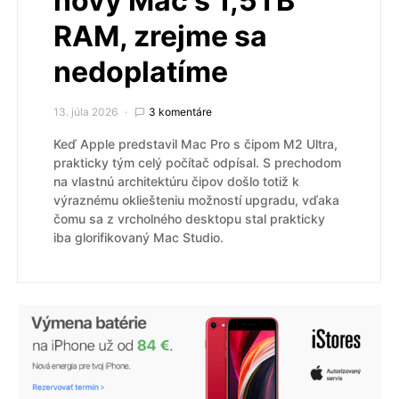
nový Mac s 1,5TB
RAM, zrejme sa
nedoplatíme
13. júla 2026
3 komentáre
Keď Apple predstavil Mac Pro s čipom M2 Ultra,
prakticky tým celý počítač odpísal. S prechodom
na vlastnú architektúru čipov došlo totiž k
výraznému okliešteniu možností upgradu, vďaka
čomu sa z vrcholného desktopu stal prakticky
iba glorifikovaný Mac Studio.