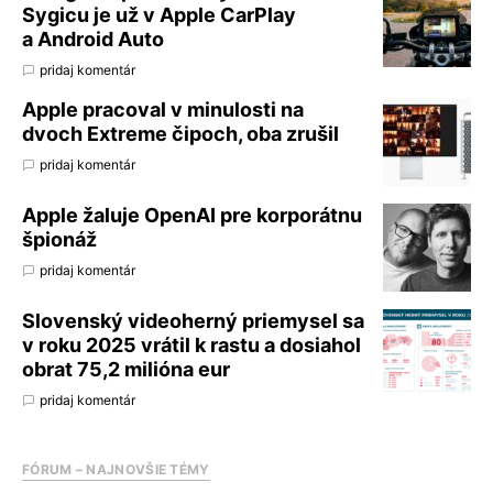
Sygicu je už v Apple CarPlay
a Android Auto
pridaj komentár
Apple pracoval v minulosti na
dvoch Extreme čipoch, oba zrušil
pridaj komentár
Apple žaluje OpenAI pre korporátnu
špionáž
pridaj komentár
Slovenský videoherný priemysel sa
v roku 2025 vrátil k rastu a dosiahol
obrat 75,2 milióna eur
pridaj komentár
FÓRUM – NAJNOVŠIE TÉMY