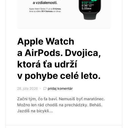
Apple Watch
a AirPods. Dvojica,
ktorá ťa udrží
v pohybe celé leto.
28. júla 2026
pridaj komentár
Začni tým, čo ťa baví. Nemusíš byť maratónec.
Možno len rád chodíš na prechádzky. Beháš.
Jazdíš na bicykli.…