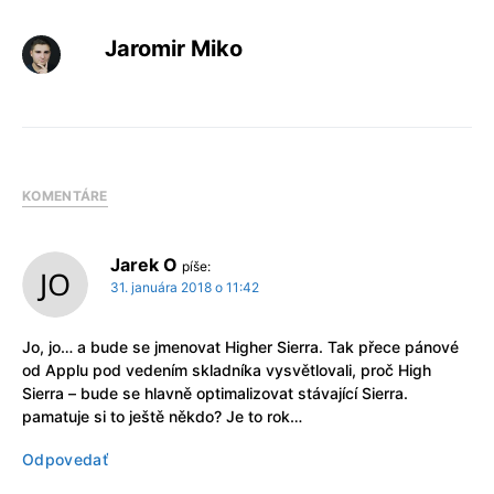
Jaromir Miko
KOMENTÁRE
Jarek O
píše:
31. januára 2018 o 11:42
Jo, jo… a bude se jmenovat Higher Sierra. Tak přece pánové
od Applu pod vedením skladníka vysvětlovali, proč High
Sierra – bude se hlavně optimalizovat stávající Sierra.
pamatuje si to ještě někdo? Je to rok…
Odpovedať