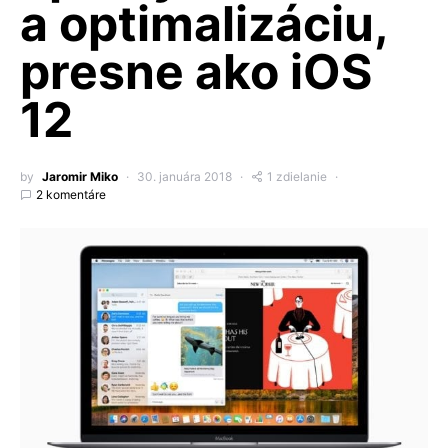
a optimalizáciu,
presne ako iOS
12
by
Jaromir Miko
30. januára 2018
1 zdielanie
2 komentáre