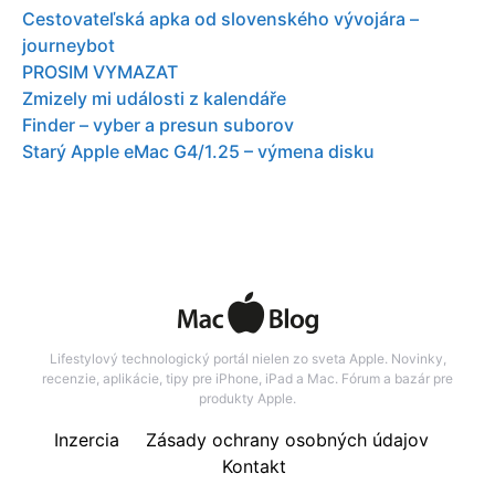
Cestovateľská apka od slovenského vývojára –
journeybot
PROSIM VYMAZAT
Zmizely mi události z kalendáře
Finder – vyber a presun suborov
Starý Apple eMac G4/1.25 – výmena disku
Lifestylový technologický portál nielen zo sveta Apple. Novinky,
recenzie, aplikácie, tipy pre iPhone, iPad a Mac. Fórum a bazár pre
produkty Apple.
Inzercia
Zásady ochrany osobných údajov
Kontakt