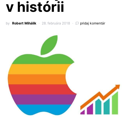
v histórii
by
Robert Mihálik
28. februára 2018
pridaj komentár