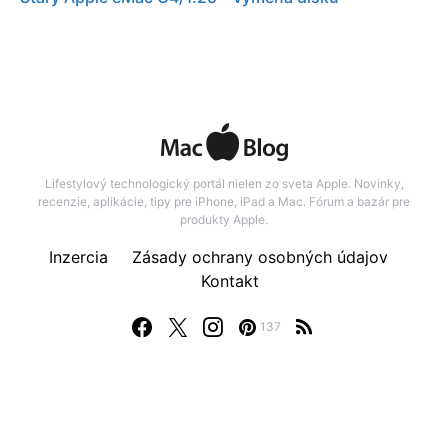
Lifestylový technologický portál nielen zo sveta Apple. Novinky,
recenzie, aplikácie, tipy pre iPhone, iPad a Mac. Fórum a bazár pre
produkty Apple.
Inzercia
Zásady ochrany osobných údajov
Kontakt
137