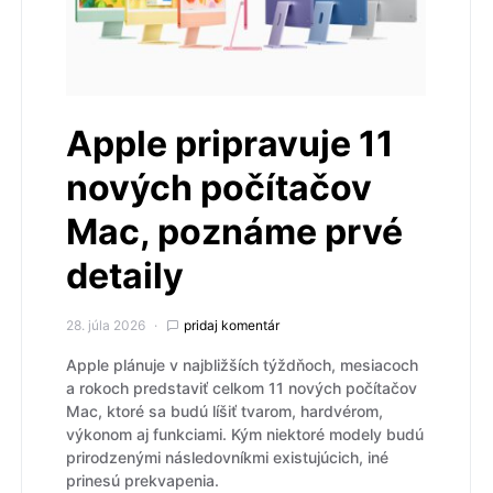
Apple pripravuje 11
nových počítačov
Mac, poznáme prvé
detaily
28. júla 2026
pridaj komentár
Apple plánuje v najbližších týždňoch, mesiacoch
a rokoch predstaviť celkom 11 nových počítačov
Mac, ktoré sa budú líšiť tvarom, hardvérom,
výkonom aj funkciami. Kým niektoré modely budú
prirodzenými následovníkmi existujúcich, iné
prinesú prekvapenia.