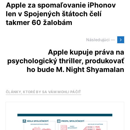
Apple za spomaľovanie iPhonov
len v Spojených štátoch čelí
takmer 60 žalobám
Následujúci —
Apple kupuje práva na
psychologický thriller, produkovať
ho bude M. Night Shyamalan
ČLÁNKY, KTORÉ BY SA VÁM MOHLI PÁČIŤ