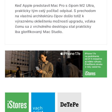
Keď Apple predstavil Mac Pro s čipom M2 Ultra,
prakticky tým celý počítač odpísal. S prechodom
na vlastnú architektúru čipov došlo totiž k
výraznému okliešteniu možností upgradu, vďaka
čomu sa z vrcholného desktopu stal prakticky
iba glorifikovaný Mac Studio.