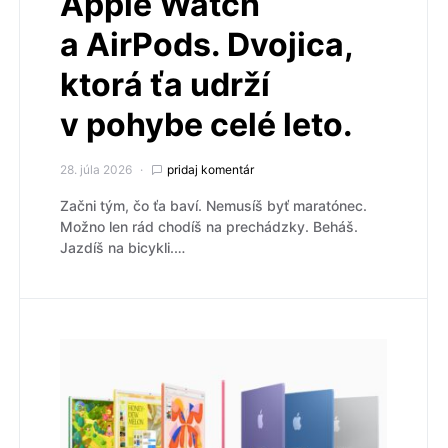
Apple Watch
a AirPods. Dvojica,
ktorá ťa udrží
v pohybe celé leto.
28. júla 2026
pridaj komentár
Začni tým, čo ťa baví. Nemusíš byť maratónec.
Možno len rád chodíš na prechádzky. Beháš.
Jazdíš na bicykli.…