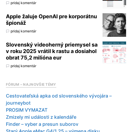
pridaj komentár
Apple žaluje OpenAI pre korporátnu
špionáž
pridaj komentár
Slovenský videoherný priemysel sa
v roku 2025 vrátil k rastu a dosiahol
obrat 75,2 milióna eur
pridaj komentár
FÓRUM – NAJNOVŠIE TÉMY
Cestovateľská apka od slovenského vývojára –
journeybot
PROSIM VYMAZAT
Zmizely mi události z kalendáře
Finder – vyber a presun suborov
Starý Apple eMac G4/1.25 – výmena disku