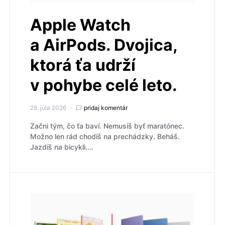
Apple Watch
a AirPods. Dvojica,
ktorá ťa udrží
v pohybe celé leto.
28. júla 2026
pridaj komentár
Začni tým, čo ťa baví. Nemusíš byť maratónec.
Možno len rád chodíš na prechádzky. Beháš.
Jazdíš na bicykli.…