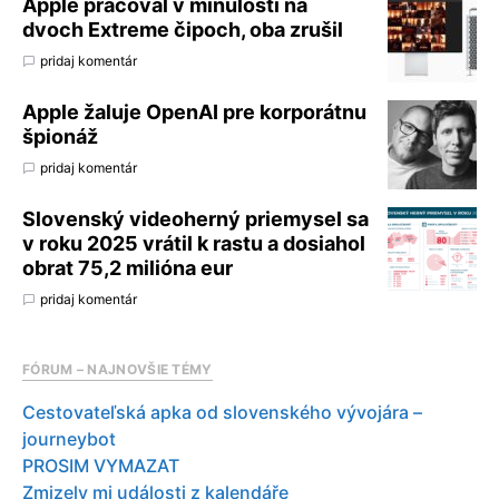
Apple pracoval v minulosti na
dvoch Extreme čipoch, oba zrušil
pridaj komentár
Apple žaluje OpenAI pre korporátnu
špionáž
pridaj komentár
Slovenský videoherný priemysel sa
v roku 2025 vrátil k rastu a dosiahol
obrat 75,2 milióna eur
pridaj komentár
FÓRUM – NAJNOVŠIE TÉMY
Cestovateľská apka od slovenského vývojára –
journeybot
PROSIM VYMAZAT
Zmizely mi události z kalendáře