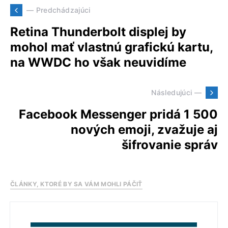
— Predchádzajúci
Retina Thunderbolt displej by
mohol mať vlastnú grafickú kartu,
na WWDC ho však neuvidíme
Následujúci —
Facebook Messenger pridá 1 500
nových emoji, zvažuje aj
šifrovanie správ
ČLÁNKY, KTORÉ BY SA VÁM MOHLI PÁČIŤ