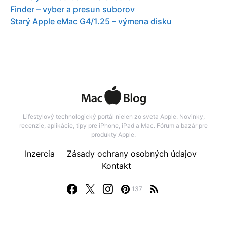
Finder – vyber a presun suborov
Starý Apple eMac G4/1.25 – výmena disku
Lifestylový technologický portál nielen zo sveta Apple. Novinky,
recenzie, aplikácie, tipy pre iPhone, iPad a Mac. Fórum a bazár pre
produkty Apple.
Inzercia
Zásady ochrany osobných údajov
Kontakt
137