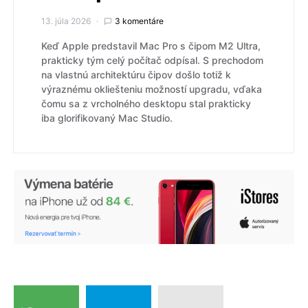
13. júla 2026
3 komentáre
Keď Apple predstavil Mac Pro s čipom M2 Ultra,
prakticky tým celý počítač odpísal. S prechodom
na vlastnú architektúru čipov došlo totiž k
výraznému okliešteniu možností upgradu, vďaka
čomu sa z vrcholného desktopu stal prakticky
iba glorifikovaný Mac Studio.