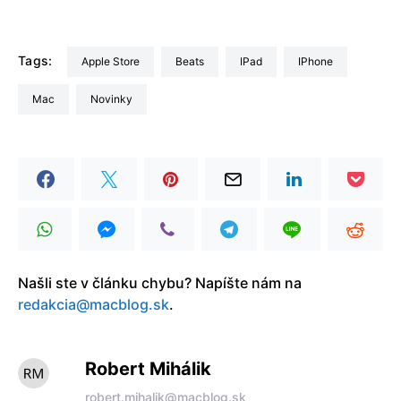
Tags:
Apple Store
Beats
iPad
iPhone
Mac
Novinky
Našli ste v článku chybu? Napíšte nám na
redakcia@macblog.sk
.
Robert Mihálik
robert.mihalik@macblog.sk