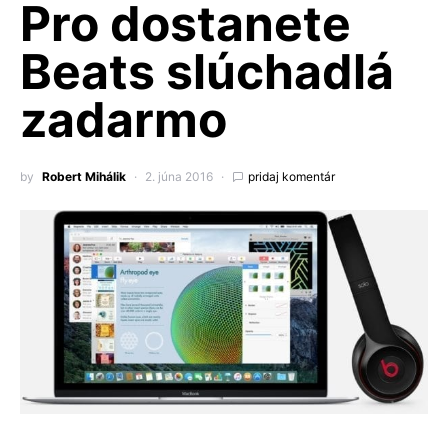
Pro dostanete
Beats slúchadlá
zadarmo
by
Robert Mihálik
2. júna 2016
pridaj komentár