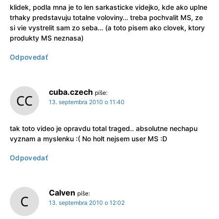
klidek, podla mna je to len sarkasticke videjko, kde ako uplne
trhaky predstavuju totalne voloviny… treba pochvalit MS, ze
si vie vystrelit sam zo seba… (a toto pisem ako clovek, ktory
produkty MS neznasa)
Odpovedať
cuba.czech
píše:
13. septembra 2010 o 11:40
tak toto video je opravdu total traged.. absolutne nechapu
vyznam a myslenku :( No holt nejsem user MS :D
Odpovedať
Calven
píše:
13. septembra 2010 o 12:02