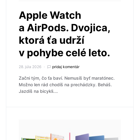
Apple Watch
a AirPods. Dvojica,
ktorá ťa udrží
v pohybe celé leto.
28. júla 2026
pridaj komentár
Začni tým, čo ťa baví. Nemusíš byť maratónec.
Možno len rád chodíš na prechádzky. Beháš.
Jazdíš na bicykli.…