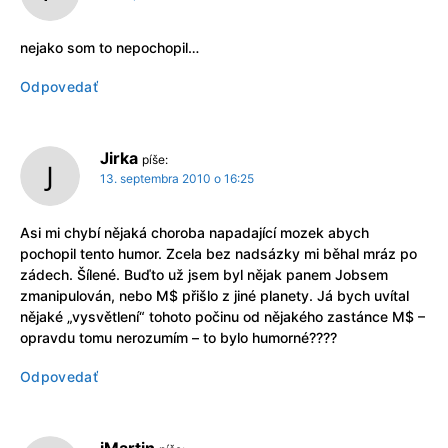
nejako som to nepochopil…
Odpovedať
Jirka
píše:
13. septembra 2010 o 16:25
Asi mi chybí nějaká choroba napadající mozek abych
pochopil tento humor. Zcela bez nadsázky mi běhal mráz po
zádech. Šílené. Buďto už jsem byl nějak panem Jobsem
zmanipulován, nebo M$ přišlo z jiné planety. Já bych uvítal
nějaké „vysvětlení“ tohoto počinu od nějakého zastánce M$ –
opravdu tomu nerozumím – to bylo humorné????
Odpovedať
iMartin