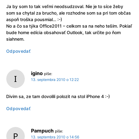
Ja by som to tak veľmi neodsudzoval. Nie je to síce žeby
som sa chytal za brucho, ale rozhodne som sa pri tom občas
aspoň troška pousmial… :-)
No a čo sa týka Office2011 – celkom sa na neho teším. Pokiaľ
bude home edícia obsahovať Outlook, tak určite po ňom
siahnem.
Odpovedať
igino
píše:
13. septembra 2010 o 12:22
Divim sa, ze tam dovolili polozit na stol iPhone 4 :-)
Odpovedať
Pampuch
píše:
13. septembra 2010 o 14:56