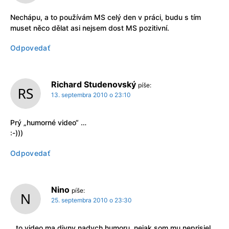
Nechápu, a to používám MS celý den v práci, budu s tím
muset něco dělat asi nejsem dost MS pozitivní.
Odpovedať
Richard Studenovský
píše:
13. septembra 2010 o 23:10
Prý „humorné video“ …
:-)))
Odpovedať
Nino
píše:
25. septembra 2010 o 23:30
…to video ma divny nadych humoru..nejak som mu neprisiel