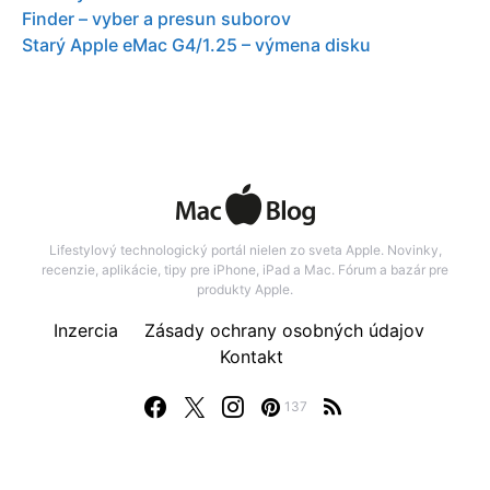
Finder – vyber a presun suborov
Starý Apple eMac G4/1.25 – výmena disku
Lifestylový technologický portál nielen zo sveta Apple. Novinky,
recenzie, aplikácie, tipy pre iPhone, iPad a Mac. Fórum a bazár pre
produkty Apple.
Inzercia
Zásady ochrany osobných údajov
Kontakt
137