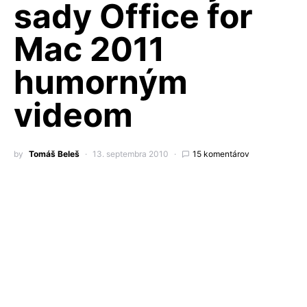
sady Office for
Mac 2011
humorným
videom
by
Tomáš Beleš
13. septembra 2010
15 komentárov