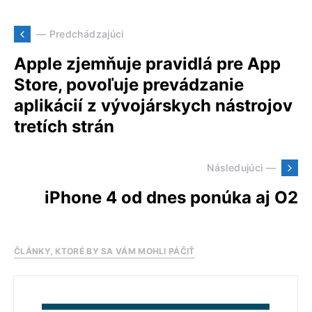
— Predchádzajúci
Apple zjemňuje pravidlá pre App
Store, povoľuje prevádzanie
aplikácií z vývojárskych nástrojov
tretích strán
Následujúci —
iPhone 4 od dnes ponúka aj O2
ČLÁNKY, KTORÉ BY SA VÁM MOHLI PÁČIŤ