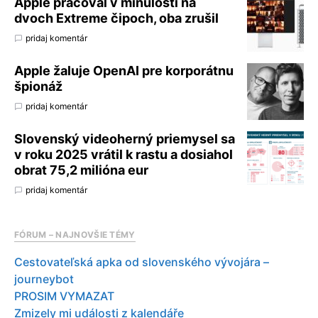
Apple pracoval v minulosti na
dvoch Extreme čipoch, oba zrušil
pridaj komentár
Apple žaluje OpenAI pre korporátnu
špionáž
pridaj komentár
Slovenský videoherný priemysel sa
v roku 2025 vrátil k rastu a dosiahol
obrat 75,2 milióna eur
pridaj komentár
FÓRUM – NAJNOVŠIE TÉMY
Cestovateľská apka od slovenského vývojára –
journeybot
PROSIM VYMAZAT
Zmizely mi události z kalendáře