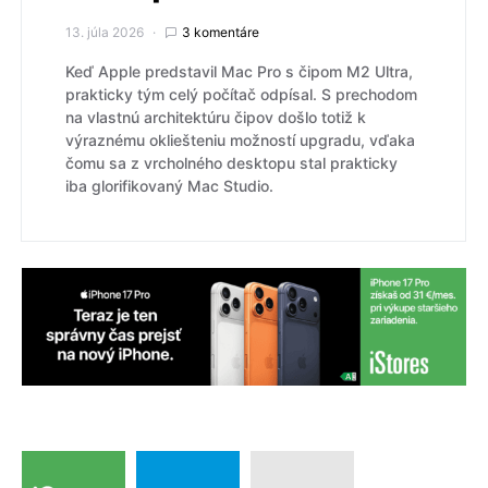
13. júla 2026
3 komentáre
Keď Apple predstavil Mac Pro s čipom M2 Ultra,
prakticky tým celý počítač odpísal. S prechodom
na vlastnú architektúru čipov došlo totiž k
výraznému okliešteniu možností upgradu, vďaka
čomu sa z vrcholného desktopu stal prakticky
iba glorifikovaný Mac Studio.