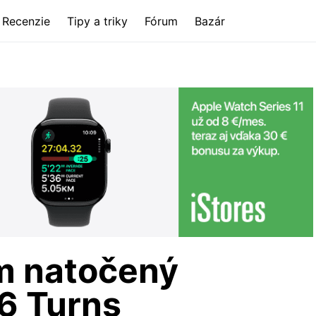
Recenzie
Tipy a triky
Fórum
Bazár
lm natočený
6 Turns