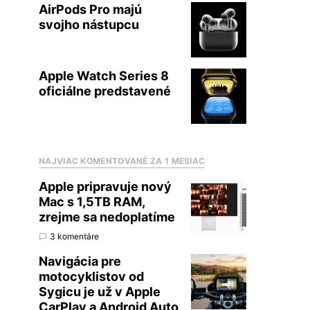
AirPods Pro majú
svojho nástupcu
Apple Watch Series 8
oficiálne predstavené
NAJVIAC KOMENTOVANÉ ZA 1 MESIAC
Apple pripravuje nový
Mac s 1,5TB RAM,
zrejme sa nedoplatíme
3 komentáre
Navigácia pre
motocyklistov od
Sygicu je už v Apple
CarPlay a Android Auto