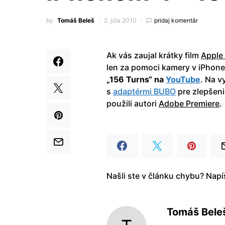
by
Tomáš Beleš
2. júla 2010
pridaj komentár
Ak vás zaujal krátky film
Apple
len za pomoci kamery v iPhone 
„156 Turns“ na
YouTube
. Na v
s
adaptérmi BUBO
pre zlepšenie
použili autori
Adobe Premiere
.
Našli ste v článku chybu? Nap
Tomáš Bele