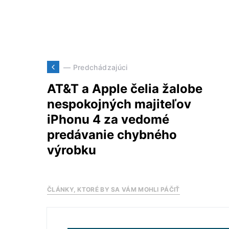
— Predchádzajúci
AT&T a Apple čelia žalobe
nespokojných majiteľov
iPhonu 4 za vedomé
predávanie chybného
výrobku
ČLÁNKY, KTORÉ BY SA VÁM MOHLI PÁČIŤ