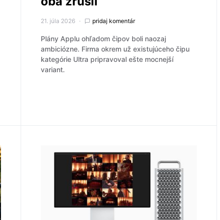
oba zrušil
21. júla 2026
pridaj komentár
Plány Applu ohľadom čipov boli naozaj
ambiciózne. Firma okrem už existujúceho čipu
kategórie Ultra pripravoval ešte mocnejší
variant.