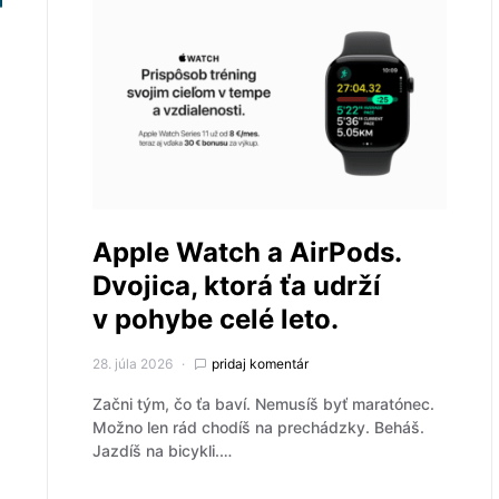
Apple Watch a AirPods.
Dvojica, ktorá ťa udrží
v pohybe celé leto.
28. júla 2026
pridaj komentár
Začni tým, čo ťa baví. Nemusíš byť maratónec.
Možno len rád chodíš na prechádzky. Beháš.
Jazdíš na bicykli.…