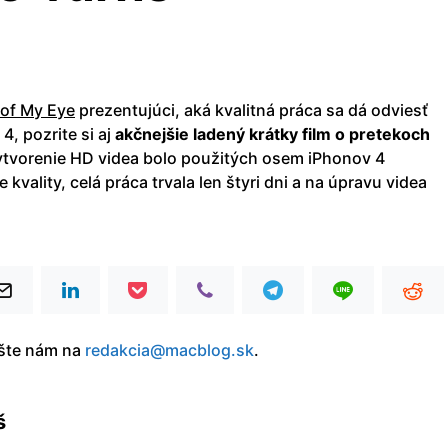
 of My Eye
prezentujúci, aká kvalitná práca sa dá odviesť
4, pozrite si aj
akčnejšie ladený krátky film o pretekoch
ytvorenie HD videa bolo použitých osem iPhonov 4
 kvality, celá práca trvala len štyri dni a na úpravu videa
íšte nám na
redakcia@macblog.sk
.
š