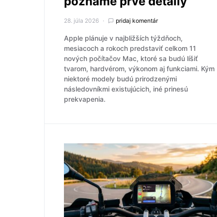
poznáme prvé detaily
28. júla 2026
pridaj komentár
Apple plánuje v najbližších týždňoch,
mesiacoch a rokoch predstaviť celkom 11
nových počítačov Mac, ktoré sa budú líšiť
tvarom, hardvérom, výkonom aj funkciami. Kým
niektoré modely budú prirodzenými
následovníkmi existujúcich, iné prinesú
prekvapenia.