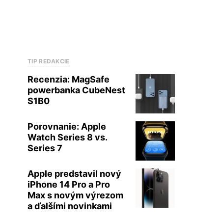
TIP REDAKCIE
Recenzia: MagSafe
powerbanka CubeNest
S1B0
Porovnanie: Apple
Watch Series 8 vs.
Series 7
Apple predstavil nový
iPhone 14 Pro a Pro
Max s novým výrezom
a ďalšími novinkami