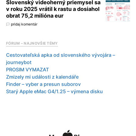
Slovenský videoherný priemysel sa
v roku 2025 vrátil k rastu a dosiahol
obrat 75,2 milióna eur
pridaj komentár
FÓRUM – NAJNOVŠIE TÉMY
Cestovateľská apka od slovenského vývojára –
journeybot
PROSIM VYMAZAT
Zmizely mi události z kalendáře
Finder – vyber a presun suborov
Starý Apple eMac G4/1.25 – výmena disku