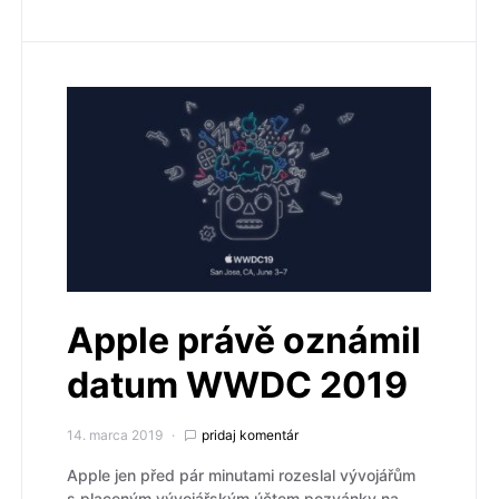
Apple právě oznámil
datum WWDC 2019
14. marca 2019
pridaj komentár
Apple jen před pár minutami rozeslal vývojářům
s placeným vývojářským účtem pozvánky na