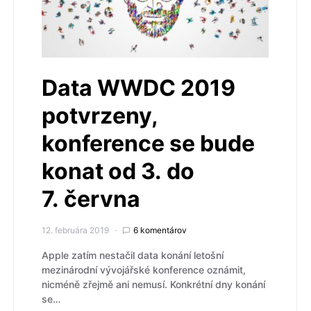
Data WWDC 2019
potvrzeny,
konference se bude
konat od 3. do
7. června
12. februára 2019
6 komentárov
Apple zatím nestačil data konání letošní
mezinárodní vývojářské konference oznámit,
nicméně zřejmě ani nemusí. Konkrétní dny konání
se…