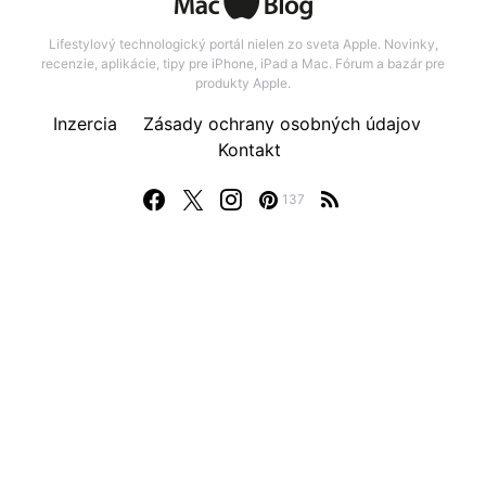
Lifestylový technologický portál nielen zo sveta Apple. Novinky,
recenzie, aplikácie, tipy pre iPhone, iPad a Mac. Fórum a bazár pre
produkty Apple.
Inzercia
Zásady ochrany osobných údajov
Kontakt
137