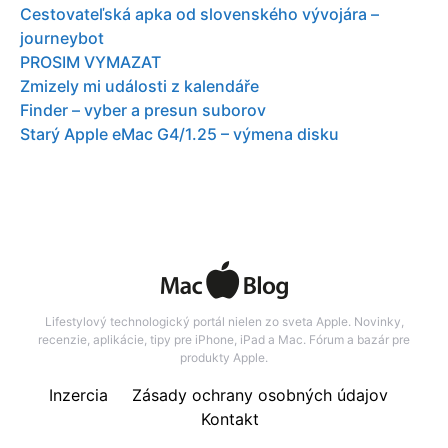
Cestovateľská apka od slovenského vývojára –
journeybot
PROSIM VYMAZAT
Zmizely mi události z kalendáře
Finder – vyber a presun suborov
Starý Apple eMac G4/1.25 – výmena disku
Lifestylový technologický portál nielen zo sveta Apple. Novinky,
recenzie, aplikácie, tipy pre iPhone, iPad a Mac. Fórum a bazár pre
produkty Apple.
Inzercia
Zásady ochrany osobných údajov
Kontakt