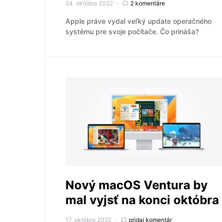
24. októbra 2022
2 komentáre
Apple práve vydal veľký update operačného
systému pre svoje počítače. Čo prináša?
Nový macOS Ventura by
mal vyjsť na konci októbra
17. októbra 2022
pridaj komentár