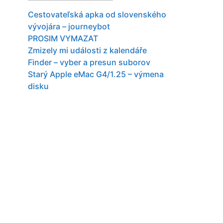
Cestovateľská apka od slovenského
vývojára – journeybot
PROSIM VYMAZAT
Zmizely mi události z kalendáře
Finder – vyber a presun suborov
Starý Apple eMac G4/1.25 – výmena
disku