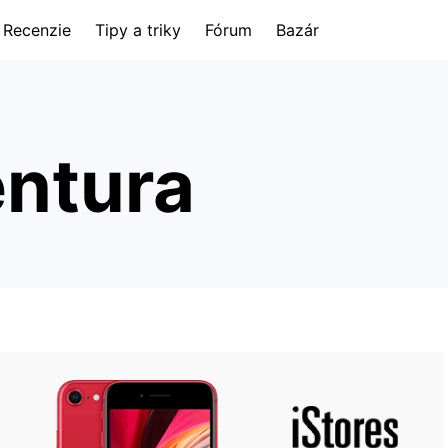
Recenzie
Tipy a triky
Fórum
Bazár
ntura