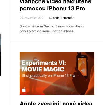
vianočné video nakrútené
pomocou iPhonu 13 Pro
25. novembra 2021
pridaj komentár
Spot s názvom Saving Simon je čerstvým
prírastkom do série Shot on iPhone.
Apple zverejnil nové video