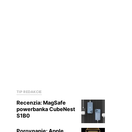
TIP REDAKCIE
Recenzia: MagSafe
powerbanka CubeNest
S1B0
Porovnanie: Apple