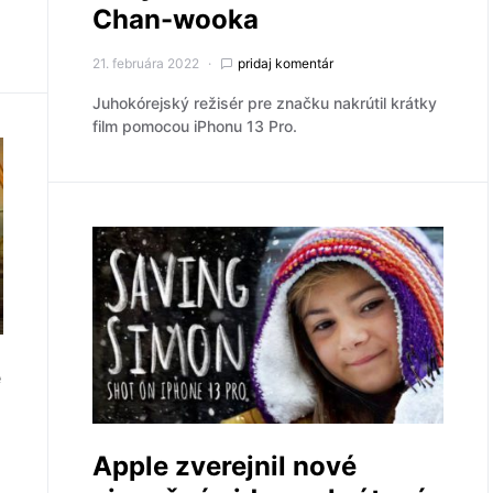
Chan-wooka
21. februára 2022
pridaj komentár
Juhokórejský režisér pre značku nakrútil krátky
film pomocou iPhonu 13 Pro.
e
Apple zverejnil nové