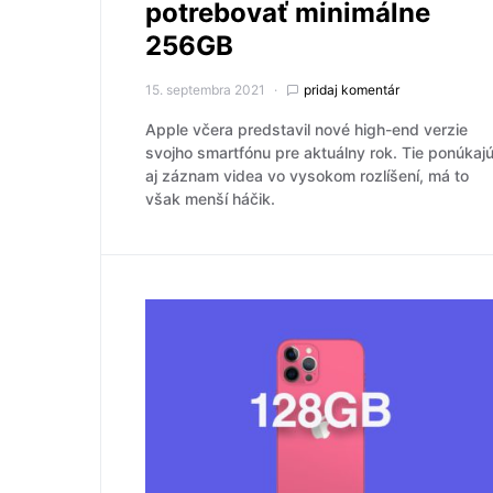
potrebovať minimálne
256GB
15. septembra 2021
pridaj komentár
Apple včera predstavil nové high-end verzie
svojho smartfónu pre aktuálny rok. Tie ponúkaj
aj záznam videa vo vysokom rozlíšení, má to
však menší háčik.