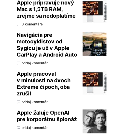
Apple pripravuje nový
Mac s 1,5TB RAM,
zrejme sa nedoplatíme
3 komentáre
Navigácia pre
motocyklistov od
Sygicu je už v Apple
CarPlay a Android Auto
pridaj komentár
Apple pracoval
v minulosti na dvoch
Extreme čipoch, oba
zrušil
pridaj komentár
Apple žaluje OpenAI
pre korporátnu špionáž
pridaj komentár