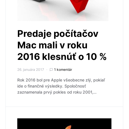
Predaje počítačov
Mac mali v roku
2016 klesnúť o 10 %
26. januára 2017
1 komentár
Rok 2016 bol pre Apple všeobecne zlý, pokiaľ
ide o finančné výsledky. Spoločnosť
zaznamenala prvý pokles od roku 2001,…