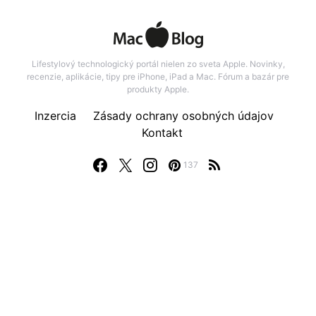
Lifestylový technologický portál nielen zo sveta Apple. Novinky,
recenzie, aplikácie, tipy pre iPhone, iPad a Mac. Fórum a bazár pre
produkty Apple.
Inzercia
Zásady ochrany osobných údajov
Kontakt
137