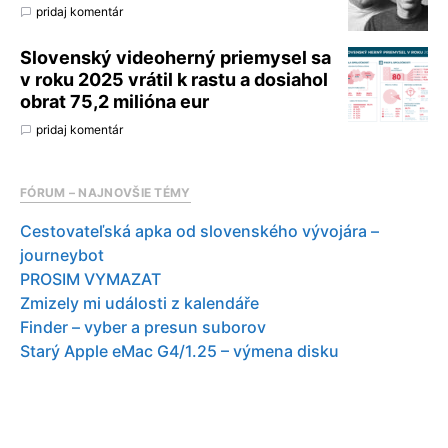
pridaj komentár
Slovenský videoherný priemysel sa
v roku 2025 vrátil k rastu a dosiahol
obrat 75,2 milióna eur
pridaj komentár
FÓRUM – NAJNOVŠIE TÉMY
Cestovateľská apka od slovenského vývojára –
journeybot
PROSIM VYMAZAT
Zmizely mi události z kalendáře
Finder – vyber a presun suborov
Starý Apple eMac G4/1.25 – výmena disku