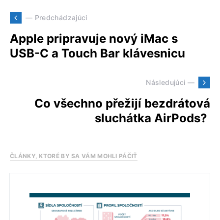
— Predchádzajúci
Apple pripravuje nový iMac s
USB-C a Touch Bar klávesnicu
Následujúci —
Co všechno přežijí bezdrátová
sluchátka AirPods?
ČLÁNKY, KTORÉ BY SA VÁM MOHLI PÁČIŤ