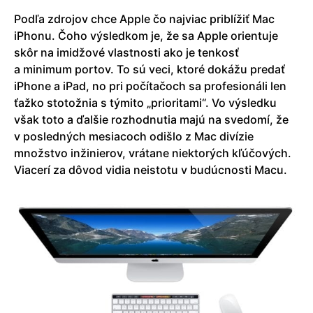
Podľa zdrojov chce Apple čo najviac priblížiť Mac
iPhonu. Čoho výsledkom je, že sa Apple orientuje
skôr na imidžové vlastnosti ako je tenkosť
a minimum portov. To sú veci, ktoré dokážu predať
iPhone a iPad, no pri počítačoch sa profesionáli len
ťažko stotožnia s týmito „prioritami“. Vo výsledku
však toto a ďalšie rozhodnutia majú na svedomí, že
v posledných mesiacoch odišlo z Mac divízie
množstvo inžinierov, vrátane niektorých kľúčových.
Viacerí za dôvod vidia neistotu v budúcnosti Macu.