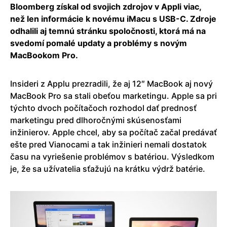
Bloomberg získal od svojich zdrojov v Appli viac,
než len informácie k novému iMacu s USB-C. Zdroje
odhalili aj temnú stránku spoločnosti, ktorá má na
svedomí pomalé updaty a problémy s novým
MacBookom Pro.
Insideri z Applu prezradili, že aj 12″ MacBook aj nový
MacBook Pro sa stali obeťou marketingu. Apple sa pri
týchto dvoch počítačoch rozhodol dať prednosť
marketingu pred dlhoročnými skúsenosťami
inžinierov. Apple chcel, aby sa počítač začal predávať
ešte pred Vianocami a tak inžinieri nemali dostatok
času na vyriešenie problémov s batériou. Výsledkom
je, že sa užívatelia sťažujú na krátku výdrž batérie.