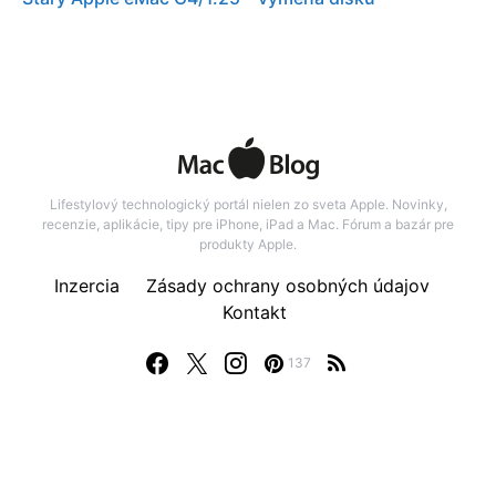
Lifestylový technologický portál nielen zo sveta Apple. Novinky,
recenzie, aplikácie, tipy pre iPhone, iPad a Mac. Fórum a bazár pre
produkty Apple.
Inzercia
Zásady ochrany osobných údajov
Kontakt
137