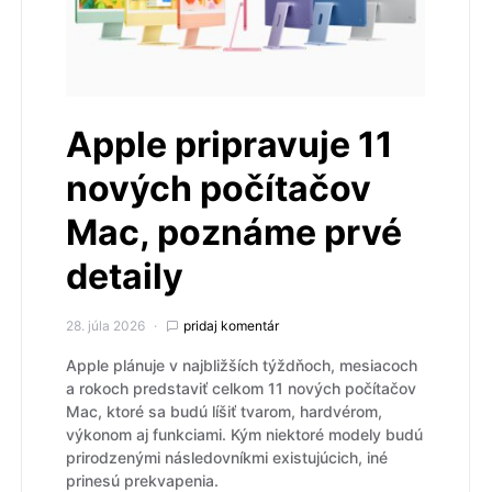
Apple pripravuje 11
nových počítačov
Mac, poznáme prvé
detaily
28. júla 2026
pridaj komentár
Apple plánuje v najbližších týždňoch, mesiacoch
a rokoch predstaviť celkom 11 nových počítačov
Mac, ktoré sa budú líšiť tvarom, hardvérom,
výkonom aj funkciami. Kým niektoré modely budú
prirodzenými následovníkmi existujúcich, iné
prinesú prekvapenia.