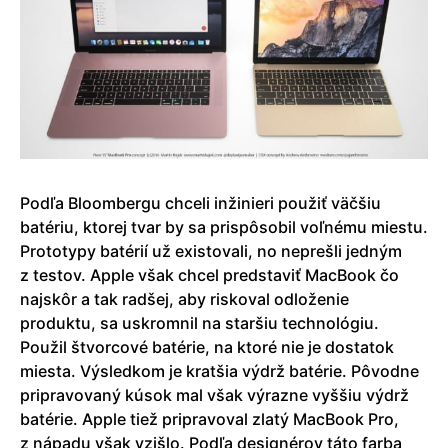
Podľa Bloombergu chceli inžinieri použiť väčšiu
batériu, ktorej tvar by sa prispôsobil voľnému miestu.
Prototypy batérií už existovali, no neprešli jedným
z testov. Apple však chcel predstaviť MacBook čo
najskôr a tak radšej, aby riskoval odloženie
produktu, sa uskromnil na staršiu technológiu.
Použil štvorcové batérie, na ktoré nie je dostatok
miesta. Výsledkom je kratšia výdrž batérie. Pôvodne
pripravovaný kúsok mal však výrazne vyššiu výdrž
batérie. Apple tiež pripravoval zlatý MacBook Pro,
z nápadu však vzišlo. Podľa designérov táto farba