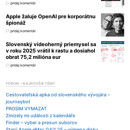
pridaj komentár
Apple žaluje OpenAI pre korporátnu
špionáž
pridaj komentár
Slovenský videoherný priemysel sa
v roku 2025 vrátil k rastu a dosiahol
obrat 75,2 milióna eur
pridaj komentár
FÓRUM – NAJNOVŠIE TÉMY
Cestovateľská apka od slovenského vývojára –
journeybot
PROSIM VYMAZAT
Zmizely mi události z kalendáře
Finder – vyber a presun suborov
Starý Apple eMac G4/1.25 – výmena disku