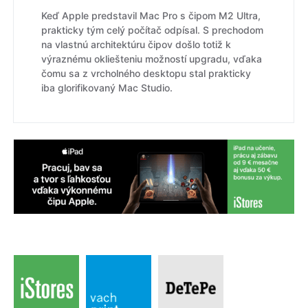
Keď Apple predstavil Mac Pro s čipom M2 Ultra,
prakticky tým celý počítač odpísal. S prechodom
na vlastnú architektúru čipov došlo totiž k
výraznému okliešteniu možností upgradu, vďaka
čomu sa z vrcholného desktopu stal prakticky
iba glorifikovaný Mac Studio.