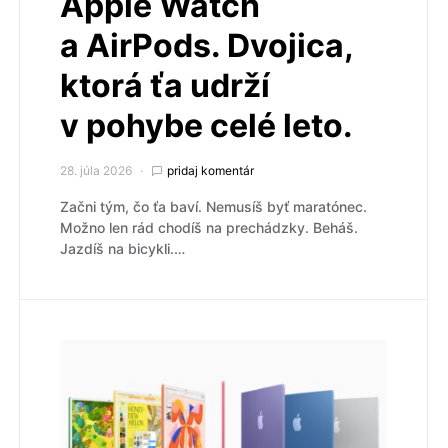
Apple Watch
a AirPods. Dvojica,
ktorá ťa udrží
v pohybe celé leto.
28. júla 2026
pridaj komentár
Začni tým, čo ťa baví. Nemusíš byť maratónec.
Možno len rád chodíš na prechádzky. Beháš.
Jazdíš na bicykli.…