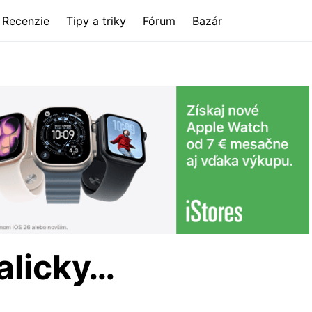
Recenzie
Tipy a triky
Fórum
Bazár
balicky…