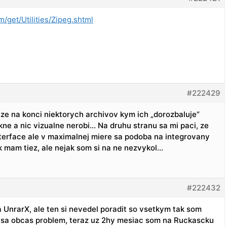
m/get/Utilities/Zipeg.shtml
#222429
ze na konci niektorych archivov kym ich „dorozbaluje“
kne a nic vizualne nerobi… Na druhu stranu sa mi paci, ze
terface ale v maximalnej miere sa podoba na integrovany
ak mam tiez, ale nejak som si na ne nezvykol…
#222432
 UnrarX, ale ten si nevedel poradit so vsetkym tak som
tym sa obcas problem, teraz uz 2hy mesiac som na Ruckascku