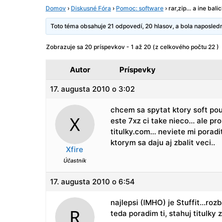
Domov
›
Diskusné Fóra
›
Pomoc: software
›
rar,zip… a ine bali
Toto téma obsahuje 21 odpovedí, 20 hlasov, a bola naposle
Zobrazuje sa 20 príspevkov - 1 až 20 (z celkového počtu 22 )
Autor
Príspevky
17. augusta 2010 o 3:02
chcem sa spytat ktory soft po
este 7xz ci take nieco… ale pr
titulky.com… neviete mi poradi
ktorym sa daju aj zbalit veci..
Xfire
Účastník
17. augusta 2010 o 6:54
najlepsi (IMHO) je Stuffit…rozb
teda poradim ti, stahuj titulky 