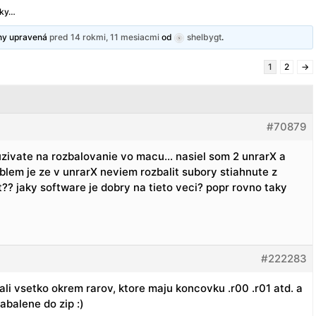
cky…
dny upravená
pred 14 rokmi, 11 mesiacmi
od
shelbygt
.
1
2
→
#70879
uzivate na rozbalovanie vo macu… nasiel som 2 unrarX a
oblem je ze v unrarX neviem rozbalit subory stiahnute z
t?? jaky software je dobry na tieto veci? popr rovno taky
#222283
ali vsetko okrem rarov, ktore maju koncovku .r00 .r01 atd. a
zabalene do zip :)