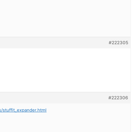
#222305
#222306
s/stuffit_expander.html