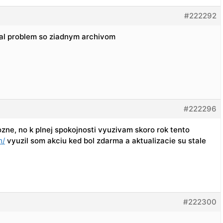
#222292
mal problem so ziadnym archivom
#222296
ozne, no k plnej spokojnosti vyuzivam skoro rok tento
m/
vyuzil som akciu ked bol zdarma a aktualizacie su stale
#222300