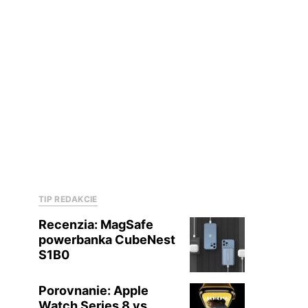
TIP REDAKCIE
Recenzia: MagSafe
powerbanka CubeNest
S1B0
Porovnanie: Apple
Watch Series 8 vs.