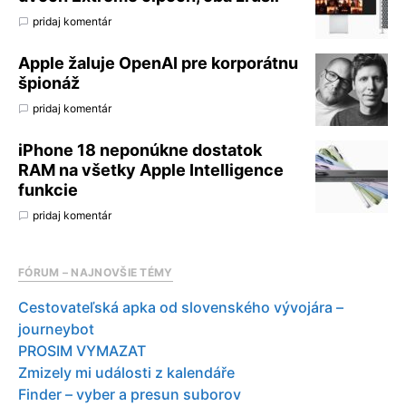
pridaj komentár
Apple žaluje OpenAI pre korporátnu
špionáž
pridaj komentár
iPhone 18 neponúkne dostatok
RAM na všetky Apple Intelligence
funkcie
pridaj komentár
FÓRUM – NAJNOVŠIE TÉMY
Cestovateľská apka od slovenského vývojára –
journeybot
PROSIM VYMAZAT
Zmizely mi události z kalendáře
Finder – vyber a presun suborov