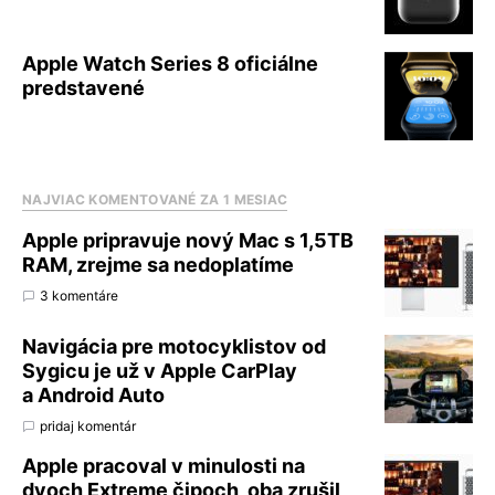
Apple Watch Series 8 oficiálne
predstavené
NAJVIAC KOMENTOVANÉ ZA 1 MESIAC
Apple pripravuje nový Mac s 1,5TB
RAM, zrejme sa nedoplatíme
3 komentáre
Navigácia pre motocyklistov od
Sygicu je už v Apple CarPlay
a Android Auto
pridaj komentár
Apple pracoval v minulosti na
dvoch Extreme čipoch, oba zrušil