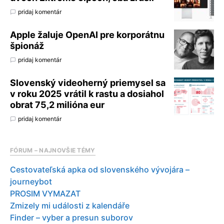
pridaj komentár
Apple žaluje OpenAI pre korporátnu
špionáž
pridaj komentár
Slovenský videoherný priemysel sa
v roku 2025 vrátil k rastu a dosiahol
obrat 75,2 milióna eur
pridaj komentár
FÓRUM – NAJNOVŠIE TÉMY
Cestovateľská apka od slovenského vývojára –
journeybot
PROSIM VYMAZAT
Zmizely mi události z kalendáře
Finder – vyber a presun suborov