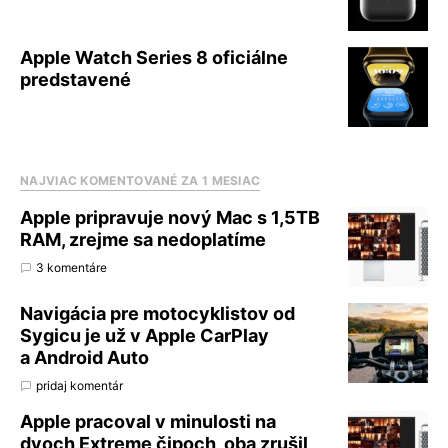
Apple Watch Series 8 oficiálne
predstavené
NAJVIAC KOMENTOVANÉ ZA 1 MESIAC
Apple pripravuje nový Mac s 1,5TB
RAM, zrejme sa nedoplatíme
3 komentáre
Navigácia pre motocyklistov od
Sygicu je už v Apple CarPlay
a Android Auto
pridaj komentár
Apple pracoval v minulosti na
dvoch Extreme čipoch, oba zrušil