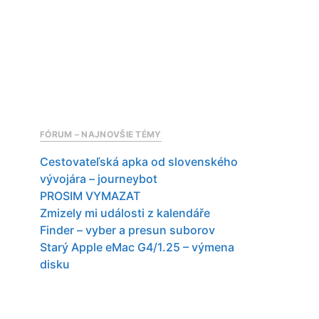
FÓRUM – NAJNOVŠIE TÉMY
Cestovateľská apka od slovenského
vývojára – journeybot
PROSIM VYMAZAT
Zmizely mi události z kalendáře
Finder – vyber a presun suborov
Starý Apple eMac G4/1.25 – výmena
disku