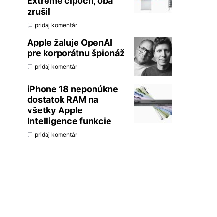
Extreme čipoch, oba
zrušil
pridaj komentár
Apple žaluje OpenAI
pre korporátnu špionáž
pridaj komentár
iPhone 18 neponúkne
dostatok RAM na
všetky Apple
Intelligence funkcie
pridaj komentár