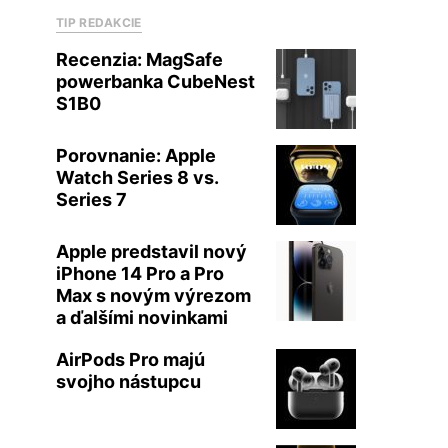
TIP REDAKCIE
Recenzia: MagSafe
powerbanka CubeNest
S1B0
Porovnanie: Apple
Watch Series 8 vs.
Series 7
Apple predstavil nový
iPhone 14 Pro a Pro
Max s novým výrezom
a ďalšími novinkami
AirPods Pro majú
svojho nástupcu