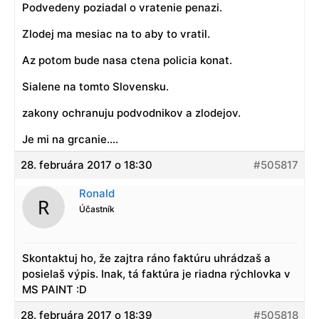
Podvedeny poziadal o vratenie penazi.
Zlodej ma mesiac na to aby to vratil.
Az potom bude nasa ctena policia konat.
Sialene na tomto Slovensku.
zakony ochranuju podvodnikov a zlodejov.
Je mi na grcanie….
28. februára 2017 o 18:30
#505817
Ronald
Účastník
Skontaktuj ho, že zajtra ráno faktúru uhrádzaš a
posielaš výpis. Inak, tá faktúra je riadna rýchlovka v
MS PAINT :D
28. februára 2017 o 18:39
#505818