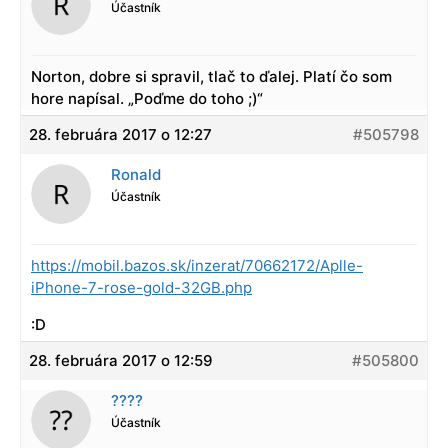
Účastník
Norton, dobre si spravil, tlač to ďalej. Platí čo som
hore napísal. „Poďme do toho ;)“
28. februára 2017 o 12:27
#505798
Ronald
Účastník
https://mobil.bazos.sk/inzerat/70662172/Aplle-
iPhone-7-rose-gold-32GB.php
:D
28. februára 2017 o 12:59
#505800
????
Účastník