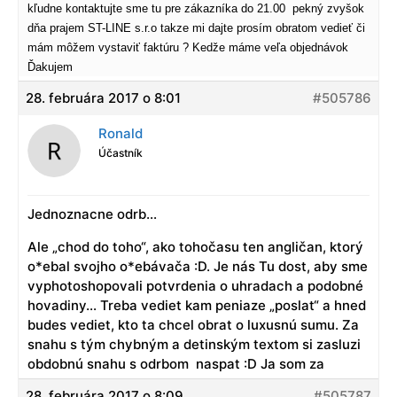
kľudne kontaktujte sme tu pre zákazníka do 21.00 pekný zvyšok
dňa prajem ST-LINE s.r.o takze mi dajte prosím obratom vedieť či
mám môžem vystaviť faktúru ? Kedže máme veľa objednávok
Ďakujem
28. februára 2017 o 8:01
#505786
Ronald
Účastník
Jednoznacne odrb…
Ale „chod do toho“, ako tohočasu ten angličan, ktorý
o*ebal svojho o*ebávača :D. Je nás Tu dost, aby sme
vyphotoshopovali potvrdenia o uhradach a podobné
hovadiny… Treba vediet kam peniaze „poslat“ a hned
budes vediet, kto ta chcel obrat o luxusnú sumu. Za
snahu s tým chybným a detinským textom si zasluzi
obdobnú snahu s odrbom naspat :D Ja som za
28. februára 2017 o 8:09
#505787