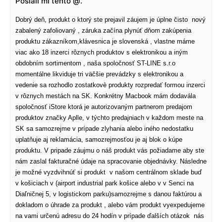
Poslali mi tento @.
Dobrý deň, produkt o ktorý ste prejavil záujem je úplne čisto nový
zabalený zafoliovaný , záruka začína plynúť dňom zakúpenia
produktu zákazníkom,klávesnica je slovenská , vlastne máme
viac ako 18 inzerci rôznych produktov s elektronikou a iným
obdobním sortimentom , naša spoločnosť ST-LINE s.r.o
momentálne likviduje tri väčšie prevádzky s elektronikou a
vedenie sa rozhodlo zostatkovè produkty rozpredať formou inzerci
v rôznych mestách na SK. Konkrétny Macbook mám dodavála
spoločnosť iStore ktorá je autorizovaným partnerom predajom
produktov značky Aplle, v týchto predajniach v každom meste na
SK sa samozrejme v prípade zlyhania alebo iného nedostatku
uplatňuje aj reklamácia, samozrejmosťou je aj blok o kúpe
produktu. V pripade záujmu o náš produkt vás požiadame aby ste
nám zaslal fakturačné údaje na spracovanie objednávky. Následne
je možné vyzdvihnúť si produkt v našom centrálnom sklade buď
v košiciach v (airport industrial park košice alebo v v Senci na
Diaľničnej 5, v logistickom parku)samozrejme s danou faktúrou a
dokladom o úhrade za produkt , alebo vám produkt vyexpedujeme
na vami určenú adresu do 24 hodín v prípade ďalších otázok nás