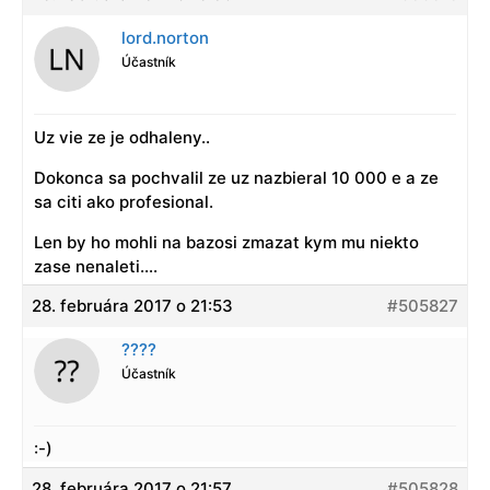
lord.norton
Účastník
Uz vie ze je odhaleny..
Dokonca sa pochvalil ze uz nazbieral 10 000 e a ze
sa citi ako profesional.
Len by ho mohli na bazosi zmazat kym mu niekto
zase nenaleti….
28. februára 2017 o 21:53
#505827
????
Účastník
:-)
28. februára 2017 o 21:57
#505828