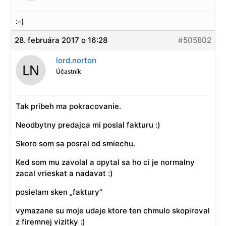
:-)
28. februára 2017 o 16:28
#505802
lord.norton
Účastník
Tak pribeh ma pokracovanie.
Neodbytny predajca mi poslal fakturu :)
Skoro som sa posral od smiechu.
Ked som mu zavolal a opytal sa ho ci je normalny
zacal vrieskat a nadavat :)
posielam sken „faktury“
vymazane su moje udaje ktore ten chmulo skopiroval
z firemnej vizitky :)