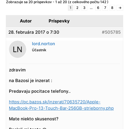
Zobrazuje sa 20 príspevkov - 1 až 20 (z celkového počtu 142 )
1
2
3
…
6
7
8
→
Autor
Príspevky
28. februára 2017 o 7:30
#505785
lord.norton
Účastník
zdravim
na Bazosi je inzerat :
Predavaju pocitace telefony..
https://pc.bazos.sk/inzerat/70635720/Apple-
MacBook-Pro-13-Touch-Bar-256GB-strieborny.php
Mate niekto skusenost?