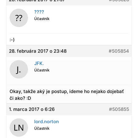
????
Účastník
:-)
28. februára 2017 o 23:48
#505854
JFK.
Účastník
Okay, takže aký je postup, ideme ho nejako dojebať
či ako? :D
1. marca 2017 o 6:26
#505855
lord.norton
Účastník