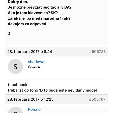
Dobry den.
Je mozne prevziat pocitac aj v BA?
Aka je tam klavesnica? SK?
zaruka je iba medzinarodna 1 rok?
dakujem za odpoved.
:)
28. februára 2017 o 8:44
#505788
shadower
Účastník
touchbook
treba ist do toho :D to bude este nevidany model
28. februára 2017 o 12:25
#505797
Ronald