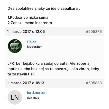
Dva spolahlive znaky ze ide o zapalkara :
1.Podozrivo nizka suma
2.Zenske meno inzerenta
1. marca 2017 o 12:05
#505876
iTuxx
Moderátor
JFK: ber bejzbolku a sadaj do auta. Ale zober aj
lopticku lebo bez nej sa to povazuje ako zbran, keby
ta zastavili fizli.
1. marca 2017 o 18:13
#505883
lord.norton
Účastník