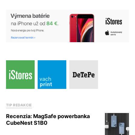
TIP REDAKCIE
Recenzia: MagSafe powerbanka
CubeNest S1B0