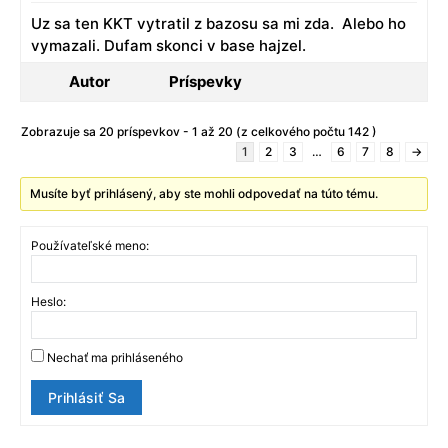
Uz sa ten KKT vytratil z bazosu sa mi zda. Alebo ho
vymazali. Dufam skonci v base hajzel.
Autor
Príspevky
Zobrazuje sa 20 príspevkov - 1 až 20 (z celkového počtu 142 )
1
2
3
…
6
7
8
→
Musíte byť prihlásený, aby ste mohli odpovedať na túto tému.
Používateľské meno:
Heslo:
Nechať ma prihláseného
Prihlásiť Sa