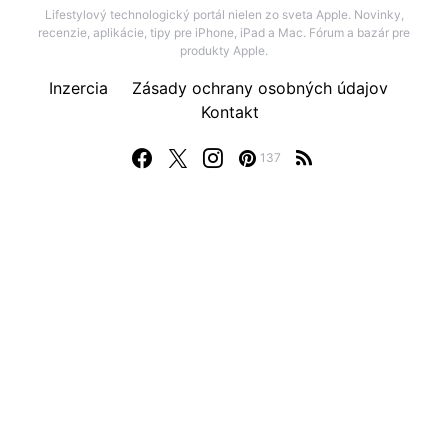
Lifestylový technologický portál nielen zo sveta Apple. Novinky,
recenzie, aplikácie, tipy pre iPhone, iPad a Mac. Fórum a bazár pre
produkty Apple.
Inzercia
Zásady ochrany osobných údajov
Kontakt
137