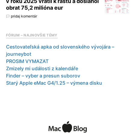
v roku 2025 vrátil k rastu a dosiahol
obrat 75,2 milióna eur
pridaj komentár
FÓRUM – NAJNOVŠIE TÉMY
Cestovateľská apka od slovenského vývojára –
journeybot
PROSIM VYMAZAT
Zmizely mi události z kalendáře
Finder – vyber a presun suborov
Starý Apple eMac G4/1.25 – výmena disku