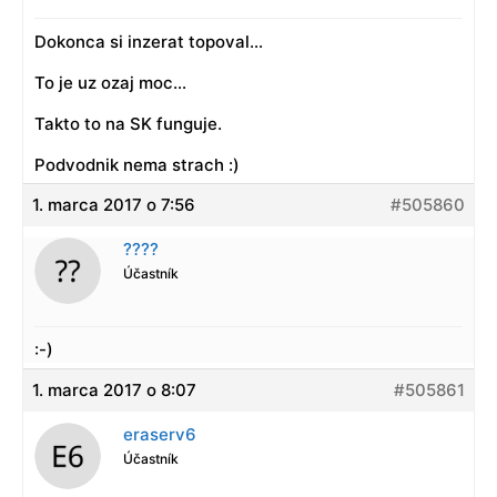
Dokonca si inzerat topoval…
To je uz ozaj moc…
Takto to na SK funguje.
Podvodnik nema strach :)
1. marca 2017 o 7:56
#505860
????
Účastník
:-)
1. marca 2017 o 8:07
#505861
eraserv6
Účastník