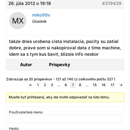
26. júla 2012 o 19:18
#319439
miko99x
Účastník
takze dnes urobena cista instalacia, pocity su zatial
dobre, prave som si nakopiroval data z time machine,
idem sa s tym kus bavit, blizsie info neskor
Autor
Príspevky
Zobrazuje sa 20 príspevkov - 121 až 140 (z celkového počtu 327 )
←
1
2
3
…
6
7
8
…
15
16
17
→
Musíte byť prihlásený, aby ste mohli odpovedať na túto tému.
Používateľské meno:
Heslo: