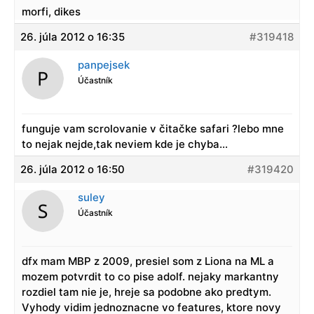
morfi, dikes
26. júla 2012 o 16:35
#319418
panpejsek
Účastník
funguje vam scrolovanie v čitačke safari ?lebo mne
to nejak nejde,tak neviem kde je chyba…
26. júla 2012 o 16:50
#319420
suley
Účastník
dfx mam MBP z 2009, presiel som z Liona na ML a
mozem potvrdit to co pise adolf. nejaky markantny
rozdiel tam nie je, hreje sa podobne ako predtym.
Vyhody vidim jednoznacne vo features, ktore novy