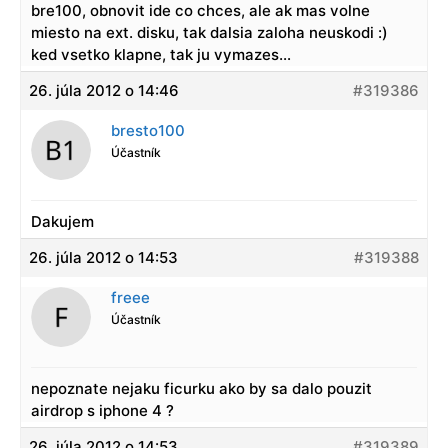
bre100, obnovit ide co chces, ale ak mas volne
miesto na ext. disku, tak dalsia zaloha neuskodi :)
ked vsetko klapne, tak ju vymazes…
26. júla 2012 o 14:46
#319386
bresto100
Účastník
Dakujem
26. júla 2012 o 14:53
#319388
freee
Účastník
nepoznate nejaku ficurku ako by sa dalo pouzit
airdrop s iphone 4 ?
26. júla 2012 o 14:53
#319389