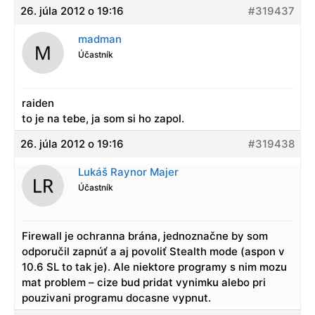
26. júla 2012 o 19:16
#319437
madman
Účastník
raiden
to je na tebe, ja som si ho zapol.
26. júla 2012 o 19:16
#319438
Lukáš Raynor Majer
Účastník
Firewall je ochranna brána, jednoznačne by som
odporučil zapnúť a aj povoliť Stealth mode (aspon v
10.6 SL to tak je). Ale niektore programy s nim mozu
mat problem – cize bud pridat vynimku alebo pri
pouzivani programu docasne vypnut.