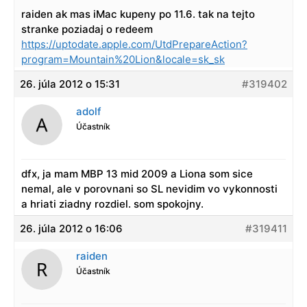
raiden ak mas iMac kupeny po 11.6. tak na tejto
stranke poziadaj o redeem
https://uptodate.apple.com/UtdPrepareAction?
program=Mountain%20Lion&locale=sk_sk
26. júla 2012 o 15:31
#319402
adolf
Účastník
dfx, ja mam MBP 13 mid 2009 a Liona som sice
nemal, ale v porovnani so SL nevidim vo vykonnosti
a hriati ziadny rozdiel. som spokojny.
26. júla 2012 o 16:06
#319411
raiden
Účastník