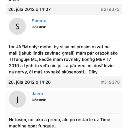
26. júla 2012 o 14:07
#319373
Sanata
Účastník
for JAEM only: mohol by si sa mi prosim ozvat na
mail (jakub.lindis zavinac gmail) mám pár otázok ako
TI funguje ML, keďže mám rovnaký konfig MBP 17
2010 a tých tu veľa nie je… a pár vecí mi dosť lezie
na nervy, či máš rovnaké skúsenosti… Díky
26. júla 2012 o 14:26
#319378
Jaem
Účastník
Netusim, co, ako a preco, ale po restarte uz Time
machine opat funguje…