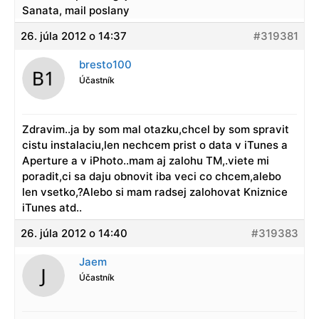
Sanata, mail poslany
26. júla 2012 o 14:37
#319381
bresto100
Účastník
Zdravim..ja by som mal otazku,chcel by som spravit
cistu instalaciu,len nechcem prist o data v iTunes a
Aperture a v iPhoto..mam aj zalohu TM,.viete mi
poradit,ci sa daju obnovit iba veci co chcem,alebo
len vsetko,?Alebo si mam radsej zalohovat Kniznice
iTunes atd..
26. júla 2012 o 14:40
#319383
Jaem
Účastník