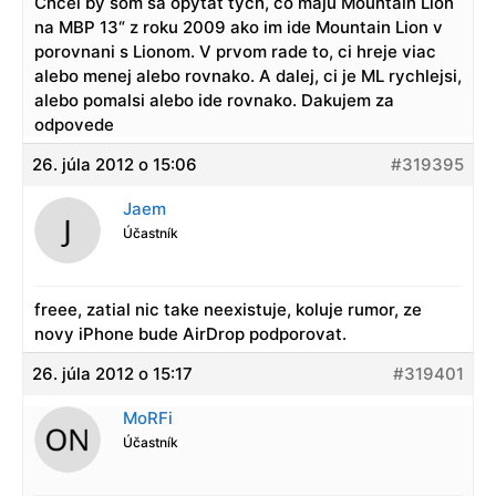
Chcel by som sa opytat tych, co maju Mountain Lion
na MBP 13“ z roku 2009 ako im ide Mountain Lion v
porovnani s Lionom. V prvom rade to, ci hreje viac
alebo menej alebo rovnako. A dalej, ci je ML rychlejsi,
alebo pomalsi alebo ide rovnako. Dakujem za
odpovede
26. júla 2012 o 15:06
#319395
Jaem
Účastník
freee, zatial nic take neexistuje, koluje rumor, ze
novy iPhone bude AirDrop podporovat.
26. júla 2012 o 15:17
#319401
MoRFi
Účastník