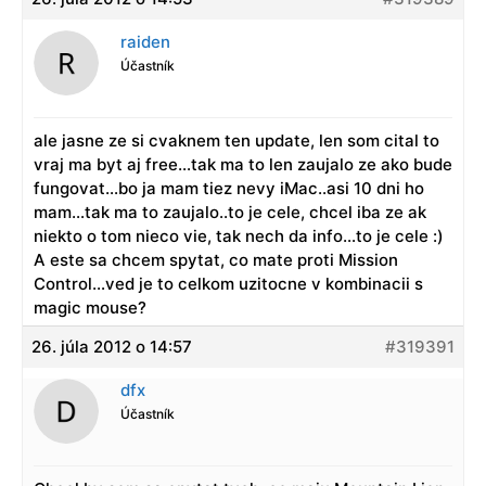
raiden
Účastník
ale jasne ze si cvaknem ten update, len som cital to
vraj ma byt aj free…tak ma to len zaujalo ze ako bude
fungovat…bo ja mam tiez nevy iMac..asi 10 dni ho
mam…tak ma to zaujalo..to je cele, chcel iba ze ak
niekto o tom nieco vie, tak nech da info…to je cele :)
A este sa chcem spytat, co mate proti Mission
Control…ved je to celkom uzitocne v kombinacii s
magic mouse?
26. júla 2012 o 14:57
#319391
dfx
Účastník