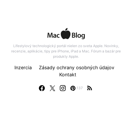
Lifestylový technologický portál nielen zo sveta Apple. Novinky,
recenzie, aplikácie, tipy pre iPhone, iPad a Mac. Fórum a bazár pre
produkty Apple.
Inzercia
Zásady ochrany osobných údajov
Kontakt
137