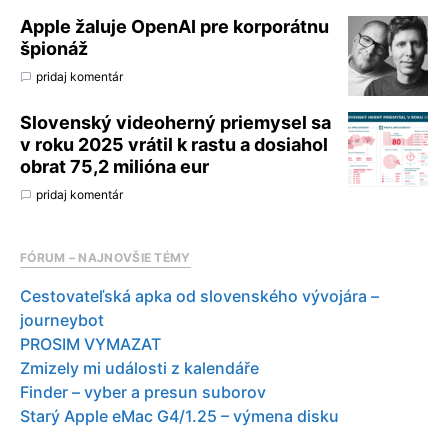
Apple žaluje OpenAI pre korporátnu
špionáž
pridaj komentár
Slovenský videoherný priemysel sa
v roku 2025 vrátil k rastu a dosiahol
obrat 75,2 milióna eur
pridaj komentár
FÓRUM – NAJNOVŠIE TÉMY
Cestovateľská apka od slovenského vývojára –
journeybot
PROSIM VYMAZAT
Zmizely mi události z kalendáře
Finder – vyber a presun suborov
Starý Apple eMac G4/1.25 – výmena disku