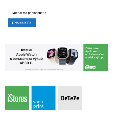
Nechať ma prihláseného
Prihlásiť Sa