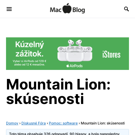
Mountain Lion:
skúsenosti
Domov
›
Diskusné Fóra
›
Pomoc: software
›
Mountain Lion: skúsenosti
Toto téma obsahuje 326 odpovedí, 90 hlasov, a bola naposledny