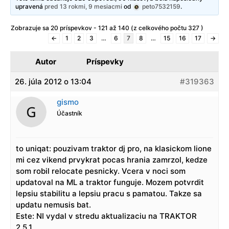
upravená
pred 13 rokmi, 9 mesiacmi
od
peto7532159
.
Zobrazuje sa 20 príspevkov - 121 až 140 (z celkového počtu 327 )
←
1
2
3
…
6
7
8
…
15
16
17
→
Autor
Príspevky
26. júla 2012 o 13:04
#319363
gismo
Účastník
to uniqat: pouzivam traktor dj pro, na klasickom lione
mi cez vikend prvykrat pocas hrania zamrzol, kedze
som robil relocate pesnicky. Vcera v noci som
updatoval na ML a traktor funguje. Mozem potvrdit
lepsiu stabilitu a lepsiu pracu s pamatou. Takze sa
updatu nemusis bat.
Este: NI vydal v stredu aktualizaciu na TRAKTOR
2.5.1.