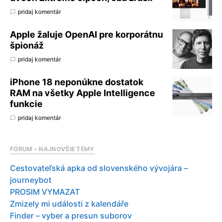
pridaj komentár
Apple žaluje OpenAI pre korporátnu
špionáž
pridaj komentár
iPhone 18 neponúkne dostatok
RAM na všetky Apple Intelligence
funkcie
pridaj komentár
FÓRUM – NAJNOVŠIE TÉMY
Cestovateľská apka od slovenského vývojára –
journeybot
PROSIM VYMAZAT
Zmizely mi události z kalendáře
Finder – vyber a presun suborov