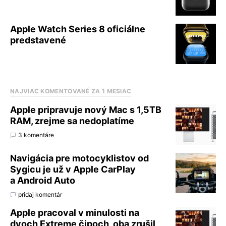
Apple Watch Series 8 oficiálne
predstavené
NAJVIAC KOMENTOVANÉ ZA 1 MESIAC
Apple pripravuje nový Mac s 1,5TB
RAM, zrejme sa nedoplatíme
3 komentáre
Navigácia pre motocyklistov od
Sygicu je už v Apple CarPlay
a Android Auto
pridaj komentár
Apple pracoval v minulosti na
dvoch Extreme čipoch, oba zrušil