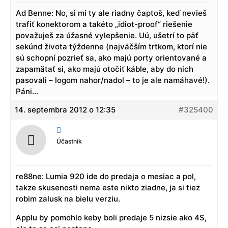
Ad Benne: No, si mi ty ale riadny čaptoš, keď nevieš
trafiť konektorom a takéto „idiot-proof“ riešenie
považuješ za úžasné vylepšenie. Uú, ušetrí to päť
sekúnd života týždenne (najväčším trtkom, ktorí nie
sú schopní pozrieť sa, ako majú porty orientované a
zapamätať si, ako majú otočiť káble, aby do nich
pasovali – logom nahor/nadol – to je ale namáhavé!).
Páni…
14. septembra 2012 o 12:35
#325400

Účastník
re88ne: Lumia 920 ide do predaja o mesiac a pol,
takze skusenosti nema este nikto ziadne, ja si tiez
robim zalusk na bielu verziu.
Applu by pomohlo keby boli predaje 5 nizsie ako 4S,