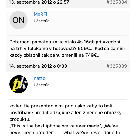
13. septembra 2012 o 22:57
#325334
MoRFi
Účastník
Peterson: pamatas kolko stalo 4s 16gb pri uvedeni
na trh v telekome v hotovosti? 609€… Ked sa za nim
kazdy zblaznil tak cenu zmenili na 749€…
14. septembra 2012 o 0:39
#325339
hatto
Účastník
kollar: tie prezentacie mi pridu ako keby to boli
postrihane predchadzajuce a len zmenene obrazky
produktu.
„This is the best iphone we’ve ever made“, „We’ve
never been prouder“, „… what we’ve never done to