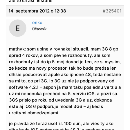
ale to sa asi nestane
14. septembra 2012 o 12:38
#325401
enko
Účastník
mathyk: som uplne v rovnakej situacii, mam 3G 8 gb
spred 4 rokov, a som pevne rozhodnuty. ale som
rozhodnuty ist do ip 5. moj dovod je ten, ze si myslim,
ze kedze ma novy procesor, tak ho bude predsa len
dlhsie podporovat apple ako iphone 4S, teda nestane
sa mi to, co pri 3G. ip 3G uz nie je podporovany od
software 4.2.1 – aspon ja mam taku poslednu verziu a
uz mi neponuka prechod na 5. verziu iOS. a pozri sa..
3GS prislo po roku od uvedenia 3G a uz, dokonca
este aj iOS 6 podporuje model 3GS – aj ked s
urcitymi obmedzeniami.
je pravda ze teraz usetris 100 eur., ale vies ty ako
dlho bude iOS podporovat ip 4S ? ja osobne prave