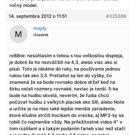
ročný model.
14. septembra 2012 o 11:51
#325389
majdy
Účastník
re88ne: nesúhlasím s tebou s tou veľkosťou displeja,
je dobré že ho nezväčšili na 4,3, alebo viac ako si
písal. Toto je ideálne do ruky, na používanie jednou
rukou tak ako 3,5. Pretiahol sa len do výšky, čo
znamená že sa bude rovnako dobre držať keď na
šírku ostali rozmery rovnaké, naviac je tenší. 5-ka
bude na hudbu skvelá, neverím, že ľudia chcú
počúvať hudbu z veľkých placiek ako SIII, alebo Note
a určite je na nieo také lepšie menšie zariadenie,
ktoré kľudne strčíš hocikam do vrecka, aj MP3-ky sa
robili čo najmenšie vždy. Na príležitostné video 4″ v
tom rozlíšení a s takým podaním farieb viac než stačí