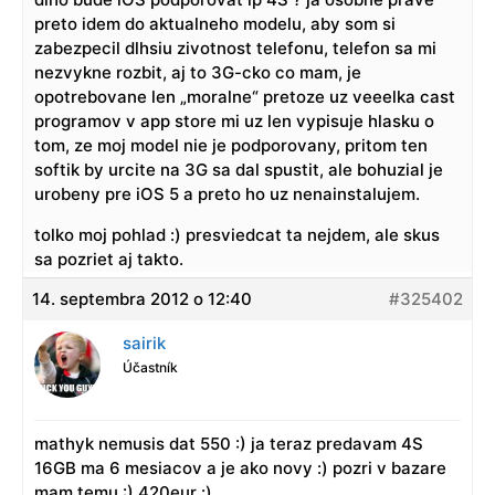
preto idem do aktualneho modelu, aby som si
zabezpecil dlhsiu zivotnost telefonu, telefon sa mi
nezvykne rozbit, aj to 3G-cko co mam, je
opotrebovane len „moralne“ pretoze uz veeelka cast
programov v app store mi uz len vypisuje hlasku o
tom, ze moj model nie je podporovany, pritom ten
softik by urcite na 3G sa dal spustit, ale bohuzial je
urobeny pre iOS 5 a preto ho uz nenainstalujem.
tolko moj pohlad :) presviedcat ta nejdem, ale skus
sa pozriet aj takto.
14. septembra 2012 o 12:40
#325402
sairik
Účastník
mathyk nemusis dat 550 :) ja teraz predavam 4S
16GB ma 6 mesiacov a je ako novy :) pozri v bazare
mam temu :) 420eur :)