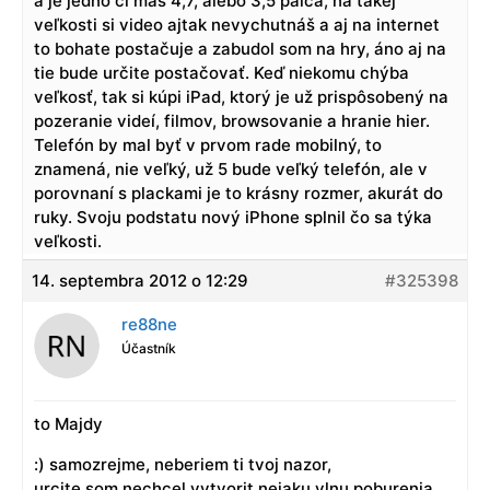
a je jedno či máš 4,7, alebo 3,5 palca, na takej
veľkosti si video ajtak nevychutnáš a aj na internet
to bohate postačuje a zabudol som na hry, áno aj na
tie bude určite postačovať. Keď niekomu chýba
veľkosť, tak si kúpi iPad, ktorý je už prispôsobený na
pozeranie videí, filmov, browsovanie a hranie hier.
Telefón by mal byť v prvom rade mobilný, to
znamená, nie veľký, už 5 bude veľký telefón, ale v
porovnaní s plackami je to krásny rozmer, akurát do
ruky. Svoju podstatu nový iPhone splnil čo sa týka
veľkosti.
14. septembra 2012 o 12:29
#325398
re88ne
Účastník
to Majdy
:) samozrejme, neberiem ti tvoj nazor,
urcite som nechcel vytvorit nejaku vlnu poburenia …