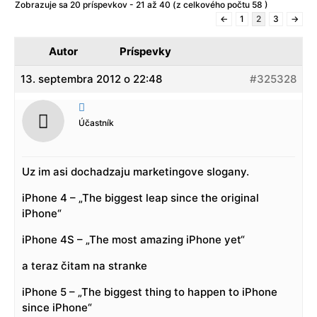
Zobrazuje sa 20 príspevkov - 21 až 40 (z celkového počtu 58 )
←
1
2
3
→
Autor
Príspevky
13. septembra 2012 o 22:48
#325328

Účastník
Uz im asi dochadzaju marketingove slogany.
iPhone 4 – „The biggest leap since the original
iPhone“
iPhone 4S – „The most amazing iPhone yet“
a teraz čitam na stranke
iPhone 5 – „The biggest thing to happen to iPhone
since iPhone“