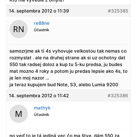
14. septembra 2012 o 11:39
#325385
re88ne
Účastník
samozrjme ak ti 4s vyhovuje velkostou tak nemas co
rozmyslat . ale na druhej strane ak si uz ochotny dat
550 tak radsej doloz a kup tu 5-ku predsa, ju budes
mat mozno 4 roky a potom ju predas lepsie ako 4s, to
je len moj nazor …
ja teraz kupujem bud Note, S3, alebo Lumia 9200
14. septembra 2012 o 11:42
#325386
mathyk
Účastník
no veď to je tá jediná vec čo ma štve. dám 550 za