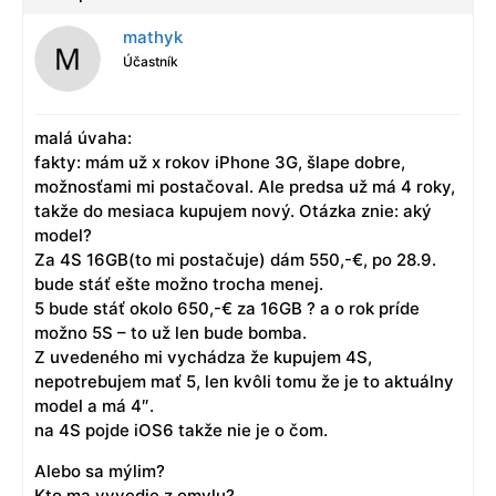
mathyk
Účastník
malá úvaha:
fakty: mám už x rokov iPhone 3G, šlape dobre,
možnosťami mi postačoval. Ale predsa už má 4 roky,
takže do mesiaca kupujem nový. Otázka znie: aký
model?
Za 4S 16GB(to mi postačuje) dám 550,-€, po 28.9.
bude stáť ešte možno trocha menej.
5 bude stáť okolo 650,-€ za 16GB ? a o rok príde
možno 5S – to už len bude bomba.
Z uvedeného mi vychádza že kupujem 4S,
nepotrebujem mať 5, len kvôli tomu že je to aktuálny
model a má 4″.
na 4S pojde iOS6 takže nie je o čom.
Alebo sa mýlim?
Kto ma vyvedie z omylu?