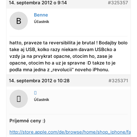
14. septembra 2012 o 9:14
#325357
Benne
Účastník
hatto, praveze ta reversibilita je brutal ! Bodajby bolo
take aj USB, kolko razy niekam davam USBcko a
vzdy ja na prvykrat opacne, otocim ho, zase je
opacne, otocim ho a uz je spravne :D takze to je
podla mna jedna z „revolucii“ noveho iPhonu.
14. septembra 2012 o 10:28
#325371

Účastník
Príjemné ceny :)
http://store.apple.com/de/browse/home/shop_iphone/fami