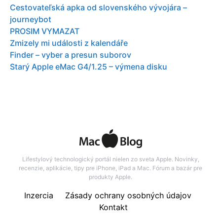
Cestovateľská apka od slovenského vývojára –
journeybot
PROSIM VYMAZAT
Zmizely mi události z kalendáře
Finder – vyber a presun suborov
Starý Apple eMac G4/1.25 – výmena disku
Lifestylový technologický portál nielen zo sveta Apple. Novinky,
recenzie, aplikácie, tipy pre iPhone, iPad a Mac. Fórum a bazár pre
produkty Apple.
Inzercia
Zásady ochrany osobných údajov
Kontakt