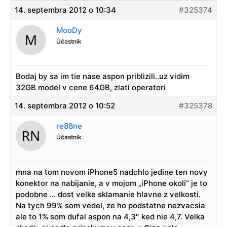
14. septembra 2012 o 10:34
#325374
MooDy
Účastník
Bodaj by sa im tie nase aspon priblizili..uz vidim
32GB model v cene 64GB, zlati operatori
14. septembra 2012 o 10:52
#325378
re88ne
Účastník
mna na tom novom iPhone5 nadchlo jedine ten novy
konektor na nabijanie, a v mojom „iPhone okoli“ je to
podobne … dost velke sklamanie hlavne z velkosti.
Na tych 99% som vedel, ze ho podstatne nezvacsia
ale to 1% som dufal aspon na 4,3″ ked nie 4,7. Velka