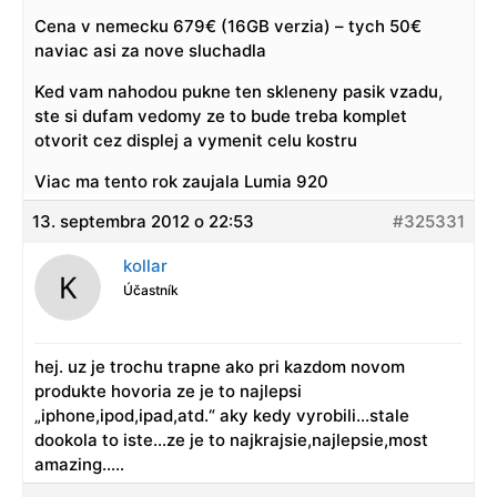
Cena v nemecku 679€ (16GB verzia) – tych 50€
naviac asi za nove sluchadla
Ked vam nahodou pukne ten skleneny pasik vzadu,
ste si dufam vedomy ze to bude treba komplet
otvorit cez displej a vymenit celu kostru
Viac ma tento rok zaujala Lumia 920
13. septembra 2012 o 22:53
#325331
kollar
Účastník
hej. uz je trochu trapne ako pri kazdom novom
produkte hovoria ze je to najlepsi
„iphone,ipod,ipad,atd.“ aky kedy vyrobili…stale
dookola to iste…ze je to najkrajsie,najlepsie,most
amazing…..