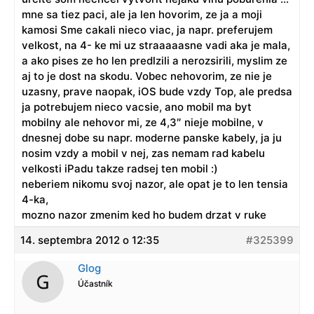
mne sa tiez paci, ale ja len hovorim, ze ja a moji
kamosi Sme cakali nieco viac, ja napr. preferujem
velkost, na 4- ke mi uz straaaaasne vadi aka je mala,
a ako pises ze ho len predlzili a nerozsirili, myslim ze
aj to je dost na skodu. Vobec nehovorim, ze nie je
uzasny, prave naopak, iOS bude vzdy Top, ale predsa
ja potrebujem nieco vacsie, ano mobil ma byt
mobilny ale nehovor mi, ze 4,3″ nieje mobilne, v
dnesnej dobe su napr. moderne panske kabely, ja ju
nosim vzdy a mobil v nej, zas nemam rad kabelu
velkosti iPadu takze radsej ten mobil :)
neberiem nikomu svoj nazor, ale opat je to len tensia
4-ka,
mozno nazor zmenim ked ho budem drzat v ruke
14. septembra 2012 o 12:35
#325399
Glog
Účastník