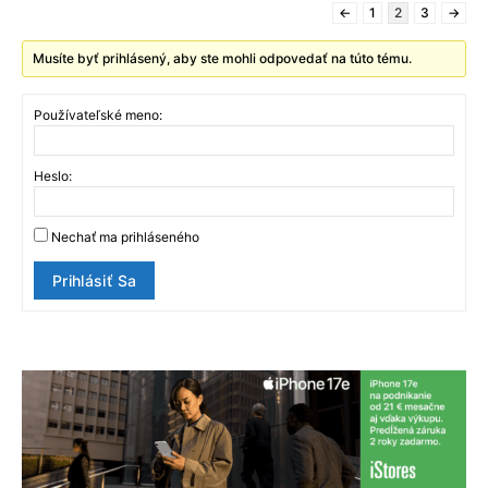
←
1
2
3
→
Musíte byť prihlásený, aby ste mohli odpovedať na túto tému.
Používateľské meno:
Heslo:
Nechať ma prihláseného
Prihlásiť Sa