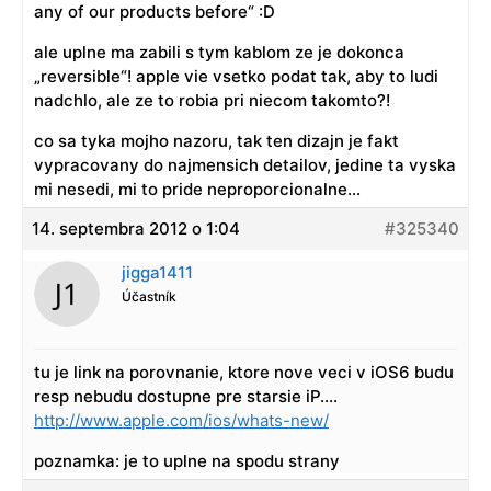
any of our products before“ :D
ale uplne ma zabili s tym kablom ze je dokonca
„reversible“! apple vie vsetko podat tak, aby to ludi
nadchlo, ale ze to robia pri niecom takomto?!
co sa tyka mojho nazoru, tak ten dizajn je fakt
vypracovany do najmensich detailov, jedine ta vyska
mi nesedi, mi to pride neproporcionalne…
14. septembra 2012 o 1:04
#325340
jigga1411
Účastník
tu je link na porovnanie, ktore nove veci v iOS6 budu
resp nebudu dostupne pre starsie iP….
http://www.apple.com/ios/whats-new/
poznamka: je to uplne na spodu strany