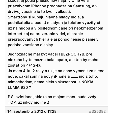
skoda, aj podla prieskumov napr. v Cine vela
priaznivcom iPhonov prechadza na Samsung, a v
drvivej vacsine je to kvoli velkosti.
Smartfony si kupuju hlavne mlady ludia, a
podnikatelia a pod. U mladych je telefon vyuzity ci
uz na hudbu a v poslednom case pri neobmedzenom
internete aj na prezeranie videi, ci hranie
prepracovanych hier ale aj pohodlnejsie pisanie v
podobe vacsieho display.
Jednoznacne mal byt vacsi ! BEZPOCHYB, pre
niekoho by to mozno bola lopata, ale ten by mohol
zostat pri 4/4S-ku.
Ja mam 4-ku 2 roky a uz je na case vymenit za nieco
nove, cakal som na novy iPhone a ……. nic z toho,
mimochodom, nema niekto skusenosti s NOKIA
LUMIA 920 ?
P.S. svietiace jablcko na mojom macu bude vzdy
TOP, uz nikdy nic ine :)
14. septembra 2012 o 11:28
#325382