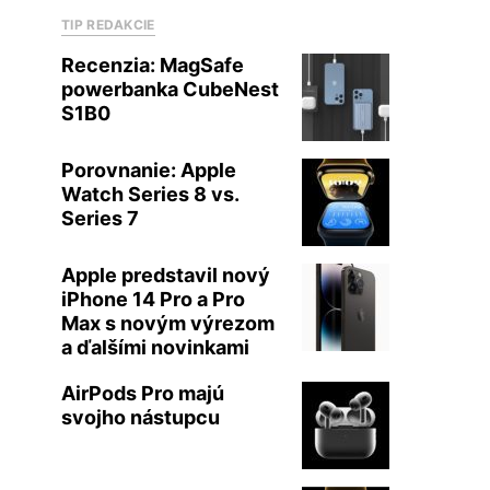
TIP REDAKCIE
Recenzia: MagSafe
powerbanka CubeNest
S1B0
Porovnanie: Apple
Watch Series 8 vs.
Series 7
Apple predstavil nový
iPhone 14 Pro a Pro
Max s novým výrezom
a ďalšími novinkami
AirPods Pro majú
svojho nástupcu