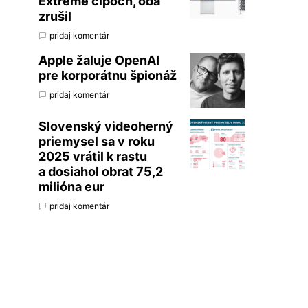
Extreme čipoch, oba
zrušil
pridaj komentár
Apple žaluje OpenAI
pre korporátnu špionáž
pridaj komentár
Slovenský videoherný
priemysel sa v roku
2025 vrátil k rastu
a dosiahol obrat 75,2
milióna eur
pridaj komentár