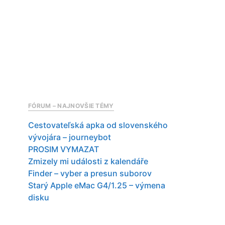
FÓRUM – NAJNOVŠIE TÉMY
Cestovateľská apka od slovenského
vývojára – journeybot
PROSIM VYMAZAT
Zmizely mi události z kalendáře
Finder – vyber a presun suborov
Starý Apple eMac G4/1.25 – výmena
disku