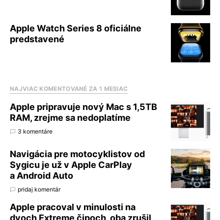
Apple Watch Series 8 oficiálne
predstavené
NAJVIAC KOMENTOVANÉ ZA 1 MESIAC
Apple pripravuje nový Mac s 1,5TB
RAM, zrejme sa nedoplatíme
3 komentáre
Navigácia pre motocyklistov od
Sygicu je už v Apple CarPlay
a Android Auto
pridaj komentár
Apple pracoval v minulosti na
dvoch Extreme čipoch, oba zrušil