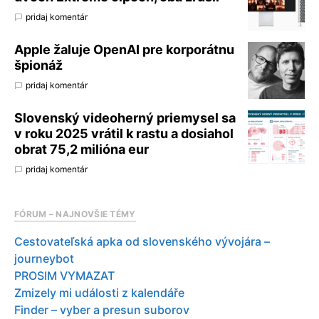
pridaj komentár
Apple žaluje OpenAI pre korporátnu
špionáž
pridaj komentár
Slovenský videoherný priemysel sa
v roku 2025 vrátil k rastu a dosiahol
obrat 75,2 milióna eur
pridaj komentár
FÓRUM – NAJNOVŠIE TÉMY
Cestovateľská apka od slovenského vývojára –
journeybot
PROSIM VYMAZAT
Zmizely mi události z kalendáře
Finder – vyber a presun suborov