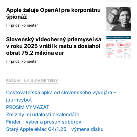
Apple žaluje OpenAI pre korporátnu
špionáž
pridaj komentár
Slovenský videoherný priemysel sa
v roku 2025 vrátil k rastu a dosiahol
obrat 75,2 milióna eur
pridaj komentár
FÓRUM – NAJNOVŠIE TÉMY
Cestovateľská apka od slovenského vývojára –
journeybot
PROSIM VYMAZAT
Zmizely mi události z kalendáře
Finder – vyber a presun suborov
Starý Apple eMac G4/1.25 – výmena disku