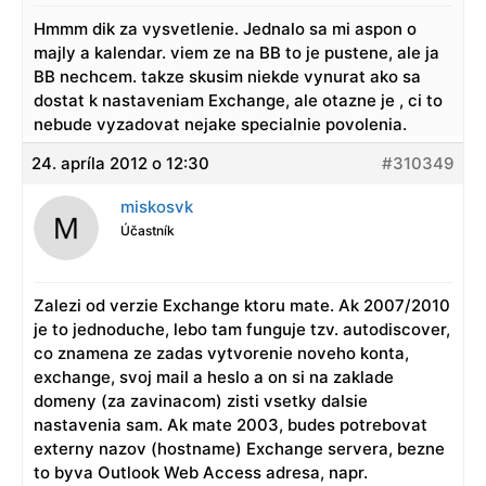
Hmmm dik za vysvetlenie. Jednalo sa mi aspon o
majly a kalendar. viem ze na BB to je pustene, ale ja
BB nechcem. takze skusim niekde vynurat ako sa
dostat k nastaveniam Exchange, ale otazne je , ci to
nebude vyzadovat nejake specialnie povolenia.
24. apríla 2012 o 12:30
#310349
miskosvk
Účastník
Zalezi od verzie Exchange ktoru mate. Ak 2007/2010
je to jednoduche, lebo tam funguje tzv. autodiscover,
co znamena ze zadas vytvorenie noveho konta,
exchange, svoj mail a heslo a on si na zaklade
domeny (za zavinacom) zisti vsetky dalsie
nastavenia sam. Ak mate 2003, budes potrebovat
externy nazov (hostname) Exchange servera, bezne
to byva Outlook Web Access adresa, napr.