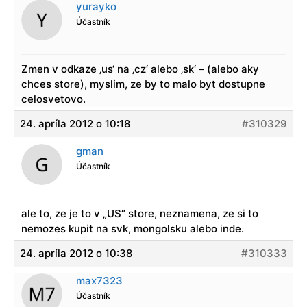
yurayko
Účastník
Zmen v odkaze ‚us‘ na ‚cz‘ alebo ‚sk‘ – (alebo aky
chces store), myslim, ze by to malo byt dostupne
celosvetovo.
24. apríla 2012 o 10:18
#310329
gman
Účastník
ale to, ze je to v „US“ store, neznamena, ze si to
nemozes kupit na svk, mongolsku alebo inde.
24. apríla 2012 o 10:38
#310333
max7323
Účastník