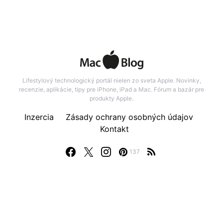
Lifestylový technologický portál nielen zo sveta Apple. Novinky,
recenzie, aplikácie, tipy pre iPhone, iPad a Mac. Fórum a bazár pre
produkty Apple.
Inzercia
Zásady ochrany osobných údajov
Kontakt
137