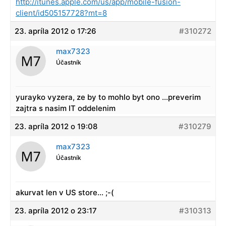
http://itunes.apple.com/us/app/mobile-fusion-
client/id505157728?mt=8
23. apríla 2012 o 17:26
#310272
max7323
Účastník
yurayko vyzera, ze by to mohlo byt ono …preverim
zajtra s nasim IT oddelenim
23. apríla 2012 o 19:08
#310279
max7323
Účastník
akurvat len v US store… ;-(
23. apríla 2012 o 23:17
#310313