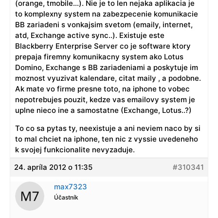
(orange, tmobile…). Nie je to len nejaka aplikacia je
to komplexny system na zabezpecenie komunikacie
BB zariadeni s vonkajsim svetom (emaily, internet,
atd, Exchange active sync..). Existuje este
Blackberry Enterprise Server co je software ktory
prepaja firemny komunikacny system ako Lotus
Domino, Exchange s BB zariadeniami a poskytuje im
moznost vyuzivat kalendare, citat maily , a podobne.
Ak mate vo firme presne toto, na iphone to vobec
nepotrebujes pouzit, kedze vas emailovy system je
uplne nieco ine a samostatne (Exchange, Lotus..?)
To co sa pytas ty, neexistuje a ani neviem naco by si
to mal chciet na iphone, ten nic z vyssie uvedeneho
k svojej funkcionalite nevyzaduje.
24. apríla 2012 o 11:35
#310341
max7323
Účastník