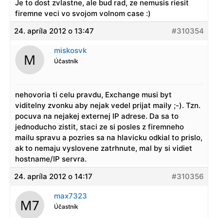
Je to dost zvlastne, ale bud rad, ze nemusis riesit
firemne veci vo svojom volnom case :)
24. apríla 2012 o 13:47
#310354
miskosvk
Účastník
nehovoria ti celu pravdu, Exchange musi byt
viditelny zvonku aby nejak vedel prijat maily ;-). Tzn.
pocuva na nejakej externej IP adrese. Da sa to
jednoducho zistit, staci ze si posles z firemneho
mailu spravu a pozries sa na hlavicku odkial to prislo,
ak to nemaju vyslovene zatrhnute, mal by si vidiet
hostname/IP servra.
24. apríla 2012 o 14:17
#310356
max7323
Účastník