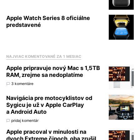
Apple Watch Series 8 oficiálne
predstavené
NAJVIAC KOMENTOVANÉ ZA 1 MESIAC
Apple pripravuje nový Mac s 1,5TB
RAM, zrejme sa nedoplatíme
3 komentáre
Navigácia pre motocyklistov od
Sygicu je už v Apple CarPlay
a Android Auto
pridaj komentár
Apple pracoval v minulosti na
dvoch Extreme čipoch, oba zrušil