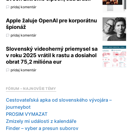
pridaj komentár
Apple žaluje OpenAI pre korporátnu
špionáž
pridaj komentár
Slovenský videoherný priemysel sa
v roku 2025 vrátil k rastu a dosiahol
obrat 75,2 milióna eur
pridaj komentár
FÓRUM – NAJNOVŠIE TÉMY
Cestovateľská apka od slovenského vývojára –
journeybot
PROSIM VYMAZAT
Zmizely mi události z kalendáře
Finder – vyber a presun suborov