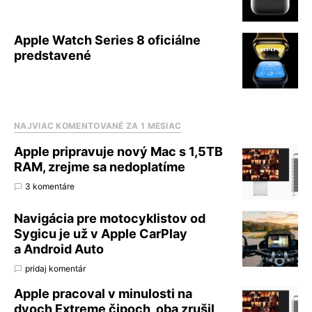
Apple Watch Series 8 oficiálne
predstavené
NAJVIAC KOMENTOVANÉ ZA 1 MESIAC
Apple pripravuje nový Mac s 1,5TB
RAM, zrejme sa nedoplatíme
3 komentáre
Navigácia pre motocyklistov od
Sygicu je už v Apple CarPlay
a Android Auto
pridaj komentár
Apple pracoval v minulosti na
dvoch Extreme čipoch, oba zrušil