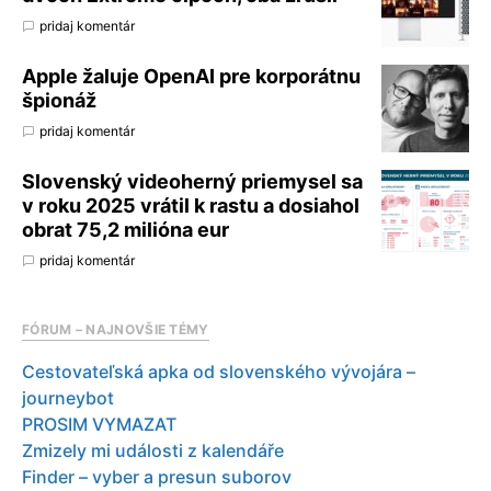
pridaj komentár
Apple žaluje OpenAI pre korporátnu
špionáž
pridaj komentár
Slovenský videoherný priemysel sa
v roku 2025 vrátil k rastu a dosiahol
obrat 75,2 milióna eur
pridaj komentár
FÓRUM – NAJNOVŠIE TÉMY
Cestovateľská apka od slovenského vývojára –
journeybot
PROSIM VYMAZAT
Zmizely mi události z kalendáře
Finder – vyber a presun suborov