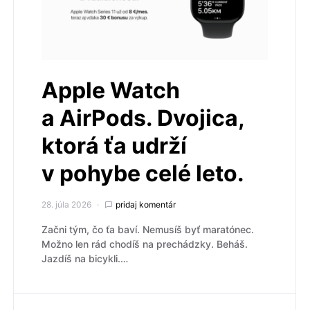
Apple Watch
a AirPods. Dvojica,
ktorá ťa udrží
v pohybe celé leto.
28. júla 2026
pridaj komentár
Začni tým, čo ťa baví. Nemusíš byť maratónec.
Možno len rád chodíš na prechádzky. Beháš.
Jazdíš na bicykli.…