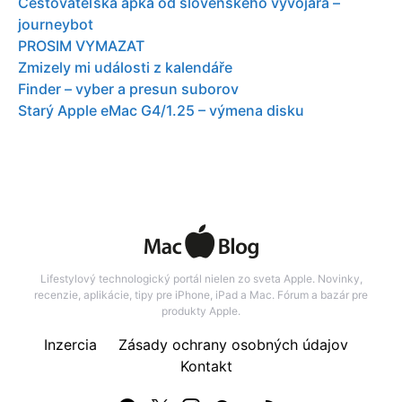
Cestovateľská apka od slovenského vývojára –
journeybot
PROSIM VYMAZAT
Zmizely mi události z kalendáře
Finder – vyber a presun suborov
Starý Apple eMac G4/1.25 – výmena disku
Lifestylový technologický portál nielen zo sveta Apple. Novinky,
recenzie, aplikácie, tipy pre iPhone, iPad a Mac. Fórum a bazár pre
produkty Apple.
Inzercia
Zásady ochrany osobných údajov
Kontakt