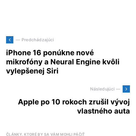
— Predchádzajúci
iPhone 16 ponúkne nové
mikrofóny a Neural Engine kvôli
vylepšenej Siri
Následujúci —
Apple po 10 rokoch zrušil vývoj
vlastného auta
ČLÁNKY, KTORÉ BY SA VÁM MOHLI PÁČIŤ