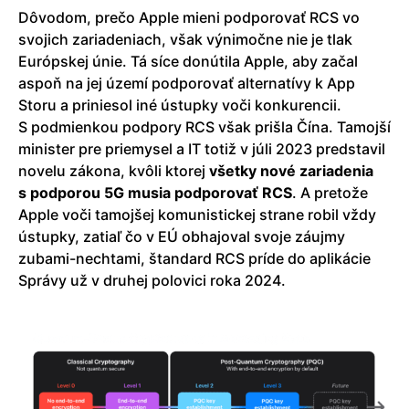
Dôvodom, prečo Apple mieni podporovať RCS vo
svojich zariadeniach, však výnimočne nie je tlak
Európskej únie. Tá síce donútila Apple, aby začal
aspoň na jej území podporovať alternatívy k App
Storu a priniesol iné ústupky voči konkurencii.
S podmienkou podpory RCS však prišla Čína. Tamojší
minister pre priemysel a IT totiž v júli 2023 predstavil
novelu zákona, kvôli ktorej
všetky nové zariadenia
s podporou 5G musia podporovať RCS
. A pretože
Apple voči tamojšej komunistickej strane robil vždy
ústupky, zatiaľ čo v EÚ obhajoval svoje záujmy
zubami-nechtami, štandard RCS príde do aplikácie
Správy už v druhej polovici roka 2024.