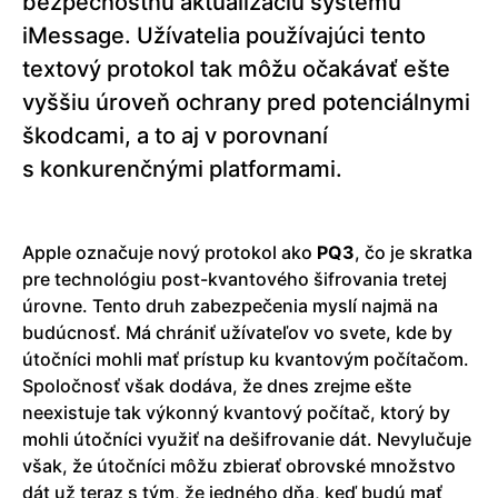
bezpečnostnú aktualizáciu systému
iMessage. Užívatelia používajúci tento
textový protokol tak môžu očakávať ešte
vyššiu úroveň ochrany pred potenciálnymi
škodcami, a to aj v porovnaní
s konkurenčnými platformami.
Apple označuje nový protokol ako
PQ3
, čo je skratka
pre technológiu post-kvantového šifrovania tretej
úrovne. Tento druh zabezpečenia myslí najmä na
budúcnosť. Má chrániť užívateľov vo svete, kde by
útočníci mohli mať prístup ku kvantovým počítačom.
Spoločnosť však dodáva, že dnes zrejme ešte
neexistuje tak výkonný kvantový počítač, ktorý by
mohli útočníci využiť na dešifrovanie dát. Nevylučuje
však, že útočníci môžu zbierať obrovské množstvo
dát už teraz s tým, že jedného dňa, keď budú mať