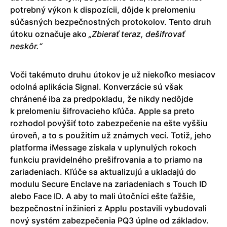
potrebný výkon k dispozícii, dôjde k prelomeniu
súčasných bezpečnostných protokolov. Tento druh
útoku označuje ako
„Zbierať teraz, dešifrovať
neskôr.“
Voči takémuto druhu útokov je už niekoľko mesiacov
odolná aplikácia Signal. Konverzácie sú však
chránené iba za predpokladu, že nikdy nedôjde
k prelomeniu šifrovacieho kľúča. Apple sa preto
rozhodol povýšiť toto zabezpečenie na ešte vyššiu
úroveň, a to s použitím už známych vecí. Totiž, jeho
platforma iMessage získala v uplynulých rokoch
funkciu pravidelného prešifrovania a to priamo na
zariadeniach. Kľúče sa aktualizujú a ukladajú do
modulu Secure Enclave na zariadeniach s Touch ID
alebo Face ID. A aby to mali útočníci ešte ťažšie,
bezpečnostní inžinieri z Applu postavili vybudovali
nový systém zabezpečenia PQ3 úplne od základov.