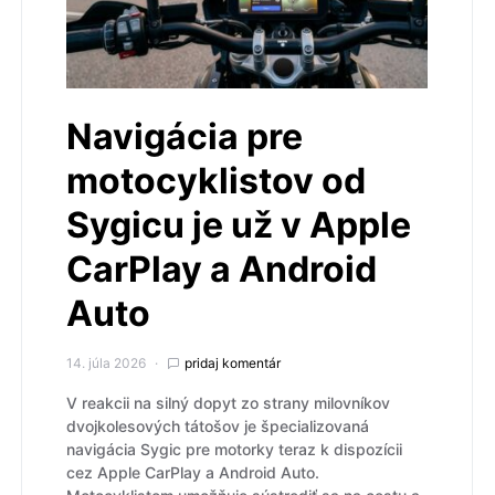
Navigácia pre
motocyklistov od
Sygicu je už v Apple
CarPlay a Android
Auto
14. júla 2026
pridaj komentár
V reakcii na silný dopyt zo strany milovníkov
dvojkolesových tátošov je špecializovaná
navigácia Sygic pre motorky teraz k dispozícii
cez Apple CarPlay a Android Auto.