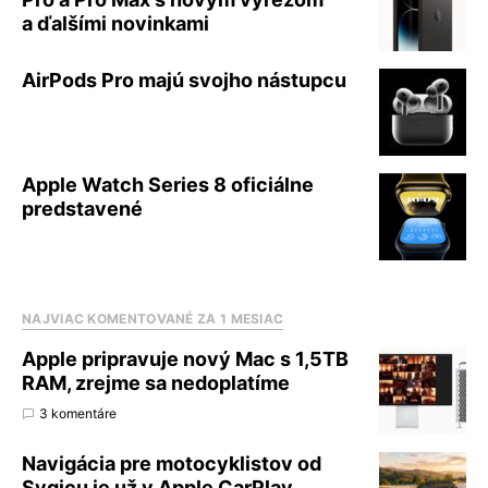
a ďalšími novinkami
AirPods Pro majú svojho nástupcu
Apple Watch Series 8 oficiálne
predstavené
NAJVIAC KOMENTOVANÉ ZA 1 MESIAC
Apple pripravuje nový Mac s 1,5TB
RAM, zrejme sa nedoplatíme
3 komentáre
Navigácia pre motocyklistov od
Sygicu je už v Apple CarPlay