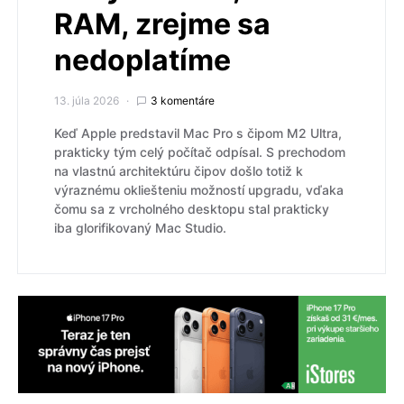
RAM, zrejme sa
nedoplatíme
13. júla 2026
3 komentáre
Keď Apple predstavil Mac Pro s čipom M2 Ultra,
prakticky tým celý počítač odpísal. S prechodom
na vlastnú architektúru čipov došlo totiž k
výraznému okliešteniu možností upgradu, vďaka
čomu sa z vrcholného desktopu stal prakticky
iba glorifikovaný Mac Studio.