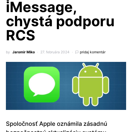
iMessage,
chystá podporu
RCS
by
Jaromir Miko
27. februára 2024
pridaj komentár
Spoločnosť Apple oznámila zásadnú