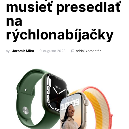
musieť presedlať
na
rýchlonabíjačky
by
Jaromir Miko
9. augusta 2023
pridaj komentár