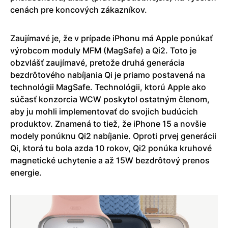
cenách pre koncových zákazníkov.
Zaujímavé je, že v prípade iPhonu má Apple ponúkať
výrobcom moduly MFM (MagSafe) a Qi2. Toto je
obzvlášť zaujímavé, pretože druhá generácia
bezdrôtového nabíjania Qi je priamo postavená na
technológii MagSafe. Technológii, ktorú Apple ako
súčasť konzorcia WCW poskytol ostatným členom,
aby ju mohli implementovať do svojich budúcich
produktov. Znamená to tiež, že iPhone 15 a novšie
modely ponúknu Qi2 nabíjanie. Oproti prvej generácii
Qi, ktorá tu bola azda 10 rokov, Qi2 ponúka kruhové
magnetické uchytenie a až 15W bezdrôtový prenos
energie.