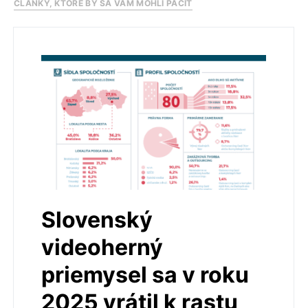
ČLÁNKY, KTORÉ BY SA VÁM MOHLI PÁČIŤ
Slovenský
videoherný
priemysel sa v roku
2025 vrátil k rastu