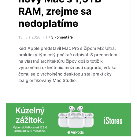
RAM, zrejme sa
nedoplatíme
13. júla 2026
3 komentáre
Keď Apple predstavil Mac Pro s čipom M2 Ultra,
prakticky tým celý počítač odpísal. S prechodom
na vlastnú architektúru čipov došlo totiž k
výraznému okliešteniu možností upgradu, vďaka
čomu sa z vrcholného desktopu stal prakticky
iba glorifikovaný Mac Studio.