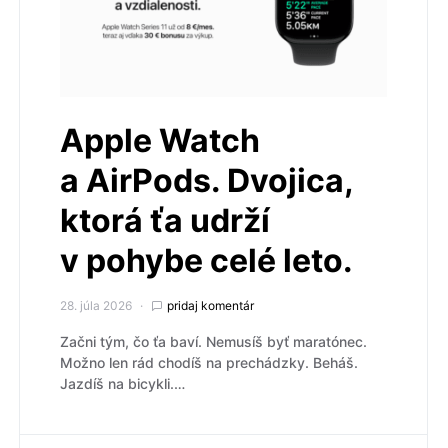
Apple Watch
a AirPods. Dvojica,
ktorá ťa udrží
v pohybe celé leto.
28. júla 2026
pridaj komentár
Začni tým, čo ťa baví. Nemusíš byť maratónec.
Možno len rád chodíš na prechádzky. Beháš.
Jazdíš na bicykli.…