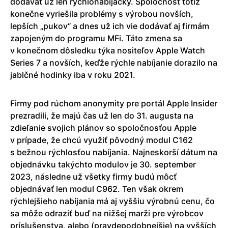
dodávať už len rýchlonabíjačky. Spoločnosť totiž
konečne vyriešila problémy s výrobou novších,
lepších „pukov“ a dnes už ich vie dodávať aj firmám
zapojeným do programu MFi. Táto zmena sa
v konečnom dôsledku týka nositeľov Apple Watch
Series 7 a novších, keďže rýchle nabíjanie dorazilo na
jablčné hodinky iba v roku 2021.
Firmy pod rúchom anonymity pre portál Apple Insider
prezradili, že majú čas už len do 31. augusta na
zdieľanie svojich plánov so spoločnosťou Apple
v prípade, že chcú využiť pôvodný modul C162
s bežnou rýchlosťou nabíjania. Najneskorší dátum na
objednávku takýchto modulov je 30. september
2023, následne už všetky firmy budú môcť
objednávať len modul C962. Ten však okrem
rýchlejšieho nabíjania má aj vyššiu výrobnú cenu, čo
sa môže odraziť buď na nižšej marži pre výrobcov
príslušenstva, alebo (pravdepodobnejšie) na vyšších