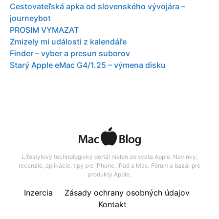
Cestovateľská apka od slovenského vývojára –
journeybot
PROSIM VYMAZAT
Zmizely mi události z kalendáře
Finder – vyber a presun suborov
Starý Apple eMac G4/1.25 – výmena disku
Lifestylový technologický portál nielen zo sveta Apple. Novinky,
recenzie, aplikácie, tipy pre iPhone, iPad a Mac. Fórum a bazár pre
produkty Apple.
Inzercia
Zásady ochrany osobných údajov
Kontakt