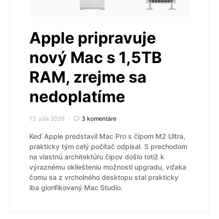
Apple pripravuje
nový Mac s 1,5TB
RAM, zrejme sa
nedoplatíme
13. júla 2026
3 komentáre
Keď Apple predstavil Mac Pro s čipom M2 Ultra,
prakticky tým celý počítač odpísal. S prechodom
na vlastnú architektúru čipov došlo totiž k
výraznému okliešteniu možností upgradu, vďaka
čomu sa z vrcholného desktopu stal prakticky
iba glorifikovaný Mac Studio.