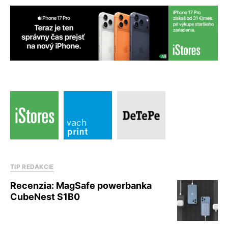
TIP REDAKCIE
Recenzia: MagSafe powerbanka
CubeNest S1B0