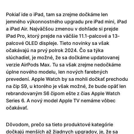
Pokiaľ ide o iPad, tam sa zrejme dočkáme len
jemného výkonnostného upgradu pre iPad mini, iPad
a iPad Air. Najväčšou zmenou v dohľade si prejde
iPad Pro, ktorý prejde na väčšie 11.1-palcové a 13-
palcové OLED displeje. Tieto novinky sa však
očakávajú na prvý polrok 2024. Čo sa týka
slúchadiel, je možné, že sa dočkáme updatovanej
verzie AirPods Max. Tu sa však zrejme nedočkáme
úplne nového modelu, len nových farebných
prevedení. Apple Watch by sa mohli dočkať prechodu
na čip S9, u ktorého je však možné, že bude opäť len
rebrandovaným S6 čipom ešte z čias Apple Watch
Series 6. A nový model Apple TV nemáme vôbec
očakávať.
Dôvodom, prečo sa tieto produktové kategórie
dočkajú menších až žiadnych upgradov, je, že sa