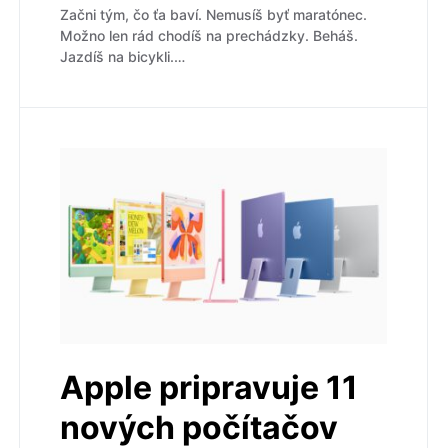
Začni tým, čo ťa baví. Nemusíš byť maratónec.
Možno len rád chodíš na prechádzky. Beháš.
Jazdíš na bicykli.…
Apple pripravuje 11
nových počítačov