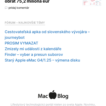
obrat 75,2 milióna eur
pridaj komentár
FÓRUM – NAJNOVŠIE TÉMY
Cestovateľská apka od slovenského vývojára –
journeybot
PROSIM VYMAZAT
Zmizely mi události z kalendáře
Finder – vyber a presun suborov
Starý Apple eMac G4/1.25 – výmena disku
Lifestylový technologický portál nielen zo sveta Apple. Novinky,