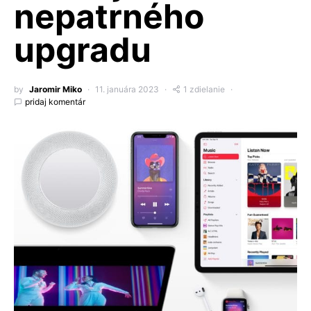
nepatrného
upgradu
by
Jaromir Miko
11. januára 2023
1 zdielanie
pridaj komentár