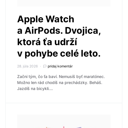
Apple Watch
a AirPods. Dvojica,
ktorá ťa udrží
v pohybe celé leto.
28. júla 2026
pridaj komentár
Začni tým, čo ťa baví. Nemusíš byť maratónec.
Možno len rád chodíš na prechádzky. Beháš.
Jazdíš na bicykli.…