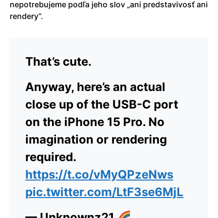
nepotrebujeme podľa jeho slov „ani predstavivosť ani
rendery“.
That’s cute.
Anyway, here’s an actual
close up of the USB-C port
on the iPhone 15 Pro. No
imagination or rendering
required.
https://t.co/vMyQPzeNws
pic.twitter.com/LtF3se6MjL
— Unknownz21