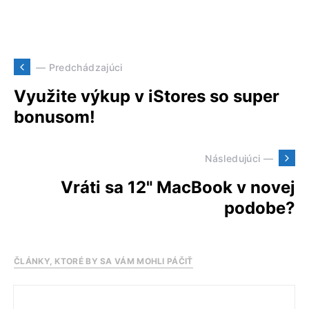
— Predchádzajúci
Využite výkup v iStores so super
bonusom!
Následujúci —
Vráti sa 12" MacBook v novej
podobe?
ČLÁNKY, KTORÉ BY SA VÁM MOHLI PÁČIŤ