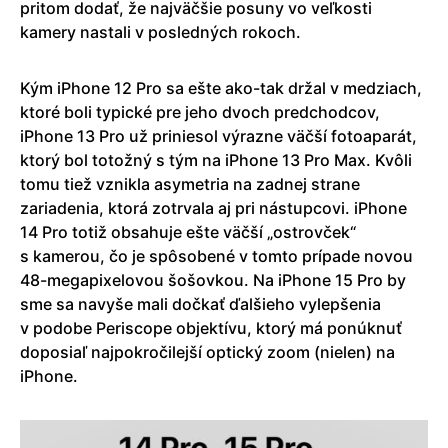
pritom dodať, že najväčšie posuny vo veľkosti
kamery nastali v posledných rokoch.
Kým iPhone 12 Pro sa ešte ako-tak držal v medziach,
ktoré boli typické pre jeho dvoch predchodcov,
iPhone 13 Pro už priniesol výrazne väčší fotoaparát,
ktorý bol totožný s tým na iPhone 13 Pro Max. Kvôli
tomu tiež vznikla asymetria na zadnej strane
zariadenia, ktorá zotrvala aj pri nástupcovi. iPhone
14 Pro totiž obsahuje ešte väčší „ostrovček“
s kamerou, čo je spôsobené v tomto prípade novou
48-megapixelovou šošovkou. Na iPhone 15 Pro by
sme sa navyše mali dočkať ďalšieho vylepšenia
v podobe Periscope objektívu, ktorý má ponúknuť
doposiaľ najpokročilejší optický zoom (nielen) na
iPhone.