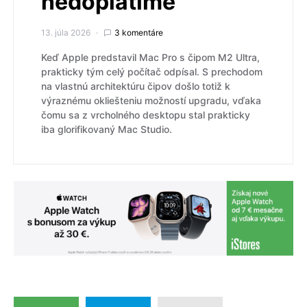
nedoplatíme
13. júla 2026
3 komentáre
Keď Apple predstavil Mac Pro s čipom M2 Ultra,
prakticky tým celý počítač odpísal. S prechodom
na vlastnú architektúru čipov došlo totiž k
výraznému okliešteniu možností upgradu, vďaka
čomu sa z vrcholného desktopu stal prakticky
iba glorifikovaný Mac Studio.