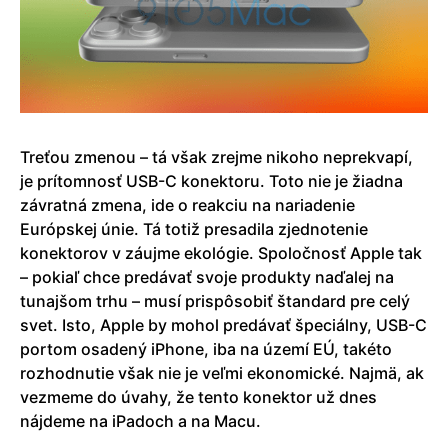
Treťou zmenou – tá však zrejme nikoho neprekvapí,
je prítomnosť USB-C konektoru. Toto nie je žiadna
závratná zmena, ide o reakciu na nariadenie
Európskej únie. Tá totiž presadila zjednotenie
konektorov v záujme ekológie. Spoločnosť Apple tak
– pokiaľ chce predávať svoje produkty naďalej na
tunajšom trhu – musí prispôsobiť štandard pre celý
svet. Isto, Apple by mohol predávať špeciálny, USB-C
portom osadený iPhone, iba na území EÚ, takéto
rozhodnutie však nie je veľmi ekonomické. Najmä, ak
vezmeme do úvahy, že tento konektor už dnes
nájdeme na iPadoch a na Macu.