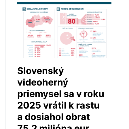
Slovenský
videoherný
priemysel sa v roku
2025 vrátil k rastu
a dosiahol obrat
75,2 milióna eur