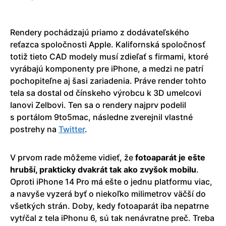
Rendery pochádzajú priamo z dodávateľského
reťazca spoločnosti Apple. Kalifornská spoločnosť
totiž tieto CAD modely musí zdieľať s firmami, ktoré
vyrábajú komponenty pre iPhone, a medzi ne patrí
pochopiteľne aj šasi zariadenia. Práve render tohto
tela sa dostal od čínskeho výrobcu k 3D umelcovi
Ianovi Zelbovi. Ten sa o rendery najprv podelil
s portálom 9to5mac, následne zverejnil vlastné
postrehy na
Twitter
.
V prvom rade môžeme vidieť, že
fotoaparát je ešte
hrubší, prakticky dvakrát tak ako zvyšok mobilu
.
Oproti iPhone 14 Pro má ešte o jednu platformu viac,
a navyše vyzerá byť o niekoľko milimetrov väčší do
všetkých strán. Doby, kedy fotoaparát iba nepatrne
vytŕčal z tela iPhonu 6, sú tak nenávratne preč. Treba