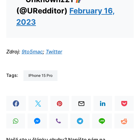
(@URedditor)
February 16,
2023
Zdroj:
9to5mac
;
Twitter
Tags:
iPhone 15 Pro
Našli ste v článku chybu? Napíšte nám na