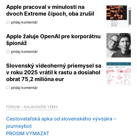
Apple pracoval v minulosti na
dvoch Extreme čipoch, oba zrušil
pridaj komentár
Apple žaluje OpenAI pre korporátnu
špionáž
pridaj komentár
Slovenský videoherný priemysel sa
v roku 2025 vrátil k rastu a dosiahol
obrat 75,2 milióna eur
pridaj komentár
FÓRUM – NAJNOVŠIE TÉMY
Cestovateľská apka od slovenského vývojára –
journeybot
PROSIM VYMAZAT