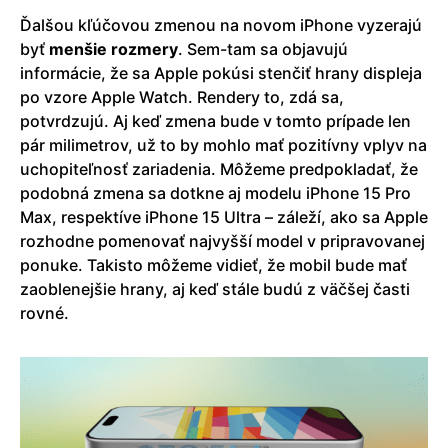
Ďalšou kľúčovou zmenou na novom iPhone vyzerajú
byť
menšie rozmery
. Sem-tam sa objavujú
informácie, že sa Apple pokúsi stenčiť hrany displeja
po vzore Apple Watch. Rendery to, zdá sa,
potvrdzujú. Aj keď zmena bude v tomto prípade len
pár milimetrov, už to by mohlo mať pozitívny vplyv na
uchopiteľnosť zariadenia. Môžeme predpokladať, že
podobná zmena sa dotkne aj modelu iPhone 15 Pro
Max, respektíve iPhone 15 Ultra – záleží, ako sa Apple
rozhodne pomenovať najvyšší model v pripravovanej
ponuke. Takisto môžeme vidieť, že mobil bude mať
zaoblenejšie hrany, aj keď stále budú z väčšej časti
rovné.