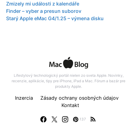
Zmizely mi události z kalendáře
Finder – vyber a presun suborov
Starý Apple eMac G4/1.25 – výmena disku
Lifestylový technologický portál nielen zo sveta Apple. Novinky,
recenzie, aplikácie, tipy pre iPhone, iPad a Mac. Fórum a bazár pre
produkty Apple.
Inzercia
Zásady ochrany osobných údajov
Kontakt
137